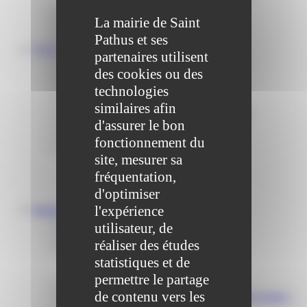
Communiqué et journal municipal
La mairie de Saint
Objets Perdus
Contact
Pathus et ses
VOS DÉMARCHES
partenaires utilisent
Portail famille
des cookies ou des
Offres d’emplois
Prévention et sécurité
technologies
Ordures ménagères – Déchetterie
similaires afin
Solidarité, Seniors, C.C.A.S. et Le Vestiaire
d'assurer le bon
Formalités entreprises
Marchés publics
fonctionnement du
Services
site, mesurer sa
Service périscolaire
Le service état civil
fréquentation,
Service urbanisme
d'optimiser
Service-public.fr
l'expérience
Infrastructures
Cinéma des Brumiers
utilisateur, de
Écoles et accueils de loisirs
réaliser des études
Direction scolaire jeunesse et sport
Point Accueil Jeunes (PAJ)
statistiques et de
Scolaire Périscolaire & Sport
permettre le partage
Assistantes maternelles et crèches
de contenu vers les
Bibliothèque municipale « La Maison du Ver Lisant »