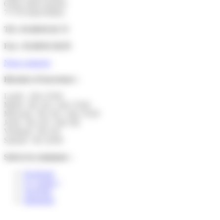
6 Rue Saint Antoine
77178 Saint-Pathus
Tél : 01.60.01.01.73
Fax : 01.60.01.58.29
Nous contacter
Horaires d’ouverture :
Lundi : 14h-17h30
Mardi : 9h-12h | 14h-17h30
Mercredi : 9h-12h | 14h-17h30
Jeudi : 9h-12h | 14h-19h
Vendredi : 9h-12h
Samedi : 9h-12h30
Suivez la commune :
Facebook
X ( twitter )
YouTube
Instagram