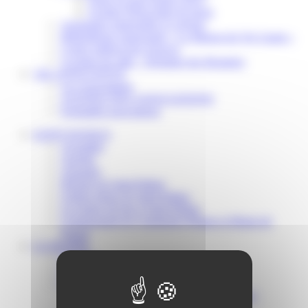
Scolaire Périscolaire & Sport
Assistantes maternelles et crèches
Bibliothèque municipale « La Maison du Ver Lisant »
Centre médical des Sources
Location de salle – Domaine des Brumiers
VIE ASSOCIATIVE
Les Associations
AGENDA DES ASSOCIATIONS
Formalités associations
SAINT-PATHUS
Actualités
Agenda
Annuaire
Histoire de Saint-Pathus
Galerie photo de Saint-Pathus
Les lignes de bus à Saint-Pathus
Communauté de Communes Plaines et Monts de
France
LA MAIRIE
Vos élus
Conseils municipaux à Saint-Pathus
Documents administratifs
Publication des documents budgétaires
Publication des actes administratifs