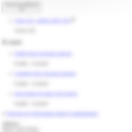
Textes de référence
Code civil : articles 428 à 432
Article 430
Et aussi
Tutelle d'une personne majeure
Famille - Scolarité
Curatelle d'une personne majeure
Famille - Scolarité
Sauvegarde de justice d'un majeur
Famille - Scolarité
©
Direction de l'information légale et administrative
Adresse :
Mairie Saint-Pathus