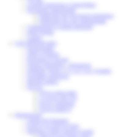
Conseils municipaux à Saint-Pathus
Documents administratifs
Publication des documents budgétaires
Publication des actes administratifs
Communiqué et journal municipal
Objets Perdus
Contact
VOS DÉMARCHES
Portail famille
Offres d’emplois
Prévention et sécurité
Ordures ménagères – Déchetterie
Solidarité, Seniors, C.C.A.S. et Le Vestiaire
Formalités entreprises
Marchés publics
Services
Service périscolaire
Le service état civil
Service urbanisme
Service-public.fr
Infrastructures
Cinéma des Brumiers
Écoles et accueils de loisirs
Direction scolaire jeunesse et sport
Point Accueil Jeunes (PAJ)