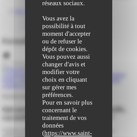
Centre médical des Sources
réseaux sociaux.
Location de salle – Domaine des Brumiers
VIE ASSOCIATIVE
Les Associations
Vous avez la
AGENDA DES ASSOCIATIONS
possibilité à tout
Formalités associations
moment d'accepter
Formalités administratives
ou de refuser le
dépôt de cookies.
Vous pouvez aussi
changer d'avis et
modifier votre
Accueil particuliers
>
Famille - Scolarité
>
Protection juridique
choix en cliquant
(tutelle, curatelle...)
>
Qui peut demander la mise sous tutelle,
curatelle ou sauvegarde de justice ?
sur gérer mes
préférences.
Question-réponse
Pour en savoir plus
Qui peut demander la mise sous tutelle,
concernant le
curatelle ou sauvegarde de justice ?
traitement de vos
données
Vérifié le 10/01/2023 - Direction de l'information légale et
(
https://www.saint-
administrative (Première ministre)