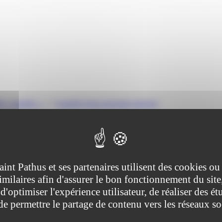
e, curatelle...)
>
Curatelle d'une personne majeure
ive (Première ministre), Ministère chargé de la justice
aint Pathus et ses partenaires utilisent des cookies ou
imilaires afin d'assurer le bon fonctionnement du site
et son patrimoine. Elle lui permet d'être conseillé et/ou d'être accomp
nome pour accomplir des actes simples (achat de la vie quotidienne, choi
d'optimiser l'expérience utilisateur, de réaliser des ét
 de permettre le partage de contenu vers les réseaux s
ignés par le juge pour une durée limitée.