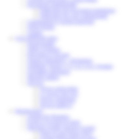
Documents administratifs
Publication des documents budgétaires
Publication des actes administratifs
Communiqué et journal municipal
Objets Perdus
Contact
VOS DÉMARCHES
Portail famille
Offres d’emplois
Prévention et sécurité
Ordures ménagères – Déchetterie
Solidarité, Seniors, C.C.A.S. et Le Vestiaire
Formalités entreprises
Marchés publics
Services
Service périscolaire
Le service état civil
Service urbanisme
Service-public.fr
Infrastructures
Cinéma des Brumiers
Écoles et accueils de loisirs
Direction scolaire jeunesse et sport
Point Accueil Jeunes (PAJ)
Scolaire Périscolaire & Sport