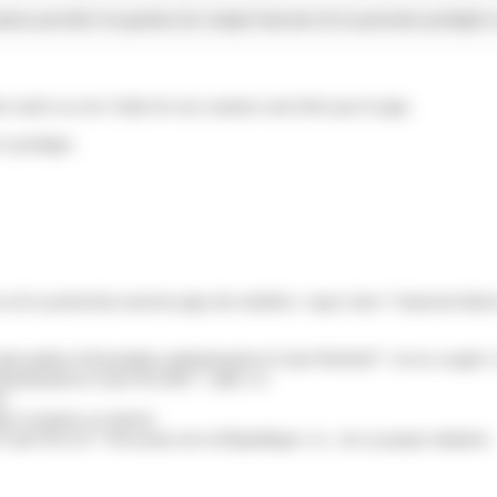
rateur procède à la gestion du compte bancaire de la personne protégée e
re seule ou avec l'aide de son curateur sont fixés par le juge.
 à protéger.
ux de la protection (ancien juge des tutelles) <span class="miseenevid
aint-pathus.fr/formalites-administratives/?xml=R42442">vit en couple<
administratives/?xml=R12901">allié</a>
es
ue (curateur ou tuteur)
es/?xml=R1123">Procureur de la République</a>, de sa propre initiative