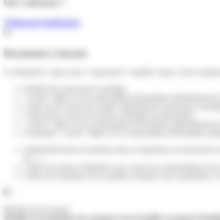
Où s’adresser ?
Tribunal judiciaire
Documents à fournir
La demande (<span class="expression">requête</span>) doit comporte
Identité de la personne à protéger,
<a href="https://www.saint-pathus.fr/formalites-administrative
Copie (recto-verso) de la pièce d'identité de la personne à proté
Copie (recto-verso) de la pièce d'identité du demandeur
<a href="https://www.saint-pathus.fr/formalites-administrativ
Formulaire <a href="https://www.saint-pathus.fr/formalites-a
Justificatif du lien de parenté entre le requérant et la personn
etc...)
Copie de la pièce d'identité et une copie de la domiciliation de 
Lettres des membres de la famille acceptant cette nomination. Un
Modèle de document
Modèle d'acceptation des membres de la famille acceptant l'habil