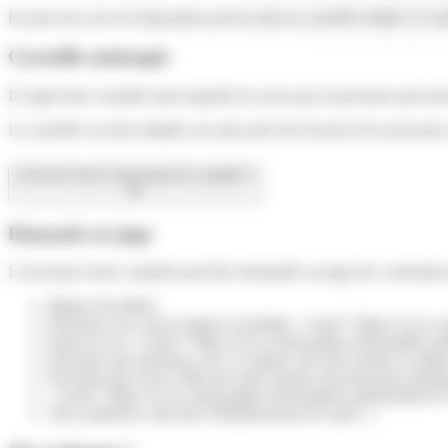
En plus des actes de disposition prévus dans la curatelle simple, le cu
Curatelle aménagée
Il s'agit d'une curatelle dans laquelle les actes que la personne peut fai
La curatelle est ainsi adaptée aux plus près des besoins de la personne
Comment faire la demande de curatelle ?
Demande au juge
L'ouverture d'une curatelle peut être demandée au juge des contentie
Majeur lui-même
Personne avec qui le majeur à protéger <a href="https://www.s
Parent ou un <a href="https://www.saint-pathus.fr/formalites-
Personne qui entretient, avec le majeur, des liens étroits et stabl
Personne qui exerce déjà une autre mesure de protection juridiq
<a href="https://www.saint-pathus.fr/formalites-administrativ
Tiers (médecin, directeur d'établissement de santé...)