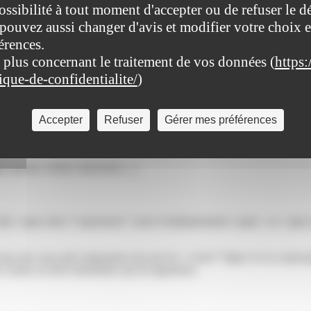
ossibilité à tout moment d'accepter ou de refuser le d
aint-pathus.fr/formalites-administratives/?xml=F2120">tutelle</a>, qui l
pouvez aussi changer d'avis et modifier votre choix e
érences.
 plus concernant le traitement de vos données (
https:
tique-de-confidentialite/
)
Accepter
Refuser
Gérer mes préférences
nt plus ou moins les actes que la personne à protéger peut exécuter.
r (parent, enfant, époux(se),...).
, dits <span class="expression">actes d’administration</span> ou <span
r pour des actes plus importants tels que les <a href="https://www.saint
 vendre un bien immobilier qui lui appartient.