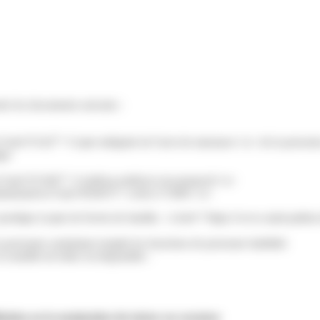
r les documents suivants :
s/?xml=F1427">Copie intégrale de l'acte de naissance</a> de la personn
ger
es/?xml=F21667">Certificat médical circonstancié</a>
dministratives/?xml=R50473">cerfa n°15891</a>
e à protéger (copie de livrets de famille, <a href="https://www.saint-pa
la personne souhaitant remplir les fonctions de personne habilitée
 modèle de lettre est disponible :
itation ou la nomination du tuteur ou curateur