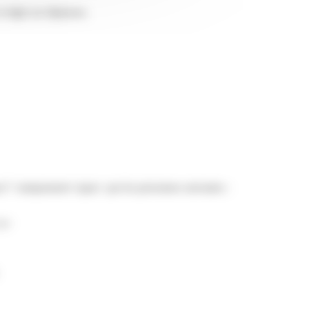
t règle ses dépenses.
ence">uniquement</span> par les personnes suivantes :
/a>