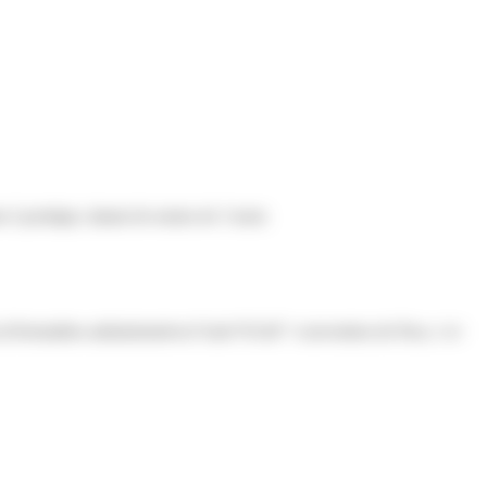
e à protéger, datant de moins de 3 mois
thus.fr/formalites-administratives/?xml=N144">convention de Pacs,</a>