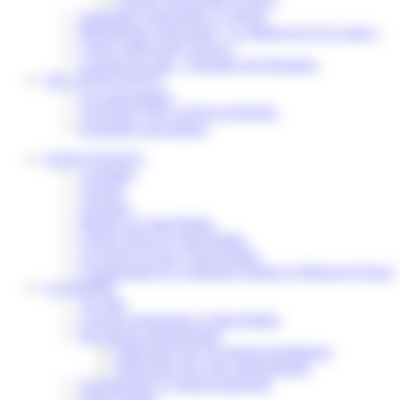
Assistantes maternelles et crèches
Bibliothèque municipale « La Maison du Ver Lisant »
Centre médical des Sources
Location de salle – Domaine des Brumiers
VIE ASSOCIATIVE
Les Associations
AGENDA DES ASSOCIATIONS
Formalités associations
SAINT-PATHUS
Actualités
Agenda
Annuaire
Histoire de Saint-Pathus
Galerie photo de Saint-Pathus
Les lignes de bus à Saint-Pathus
Communauté de Communes Plaines et Monts de France
LA MAIRIE
Vos élus
Conseils municipaux à Saint-Pathus
Documents administratifs
Publication des documents budgétaires
Publication des actes administratifs
Communiqué et journal municipal
Objets Perdus