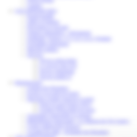
Contact
VOS DÉMARCHES
Portail famille
Offres d’emplois
Prévention et sécurité
Ordures ménagères – Déchetterie
Solidarité, Seniors, C.C.A.S. et Le Vestiaire
Formalités entreprises
Marchés publics
Services
Service périscolaire
Le service état civil
Service urbanisme
Service-public.fr
Infrastructures
Cinéma des Brumiers
Écoles et accueils de loisirs
Direction scolaire jeunesse et sport
Point Accueil Jeunes (PAJ)
Scolaire Périscolaire & Sport
Assistantes maternelles et crèches
Bibliothèque municipale « La Maison du Ver Lisant »
Centre médical des Sources
Location de salle – Domaine des Brumiers