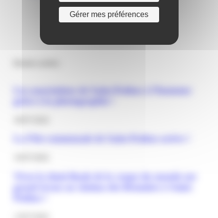
Gérer mes préférences
Derniers articles
Les associations de Saint-Pathus à l’honneur
grâce à la photographie !
30/07/2026
La Fête communale de Saint-Pathus arrive !
16/07/2026
Vivez la demi-finale de la coupe du monde sur
grand écran au cinéma des Brumiers à Saint-
Pathus !
13/07/2026