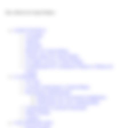
Panneau de gestion des cookies
Site officiel de Saint-Pathus
SAINT-PATHUS
Actualités
Agenda
Annuaire
Histoire de Saint-Pathus
Galerie photo de Saint-Pathus
Les lignes de bus à Saint-Pathus
Communauté de Communes Plaines et Monts de
France
LA MAIRIE
Vos élus
Conseils municipaux à Saint-Pathus
Documents administratifs
Publication des documents budgétaires
Publication des actes administratifs
Communiqué et journal municipal
Objets Perdus
Contact
VOS DÉMARCHES