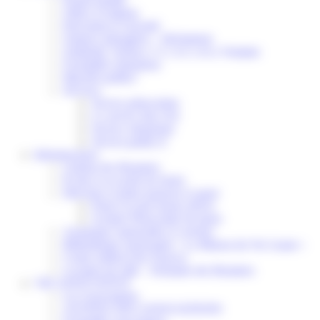
Portail famille
Offres d’emplois
Prévention et sécurité
Ordures ménagères – Déchetterie
Solidarité, Seniors, C.C.A.S. et Le Vestiaire
Formalités entreprises
Marchés publics
Services
Service périscolaire
Le service état civil
Service urbanisme
Service-public.fr
Infrastructures
Cinéma des Brumiers
Écoles et accueils de loisirs
Direction scolaire jeunesse et sport
Point Accueil Jeunes (PAJ)
Scolaire Périscolaire & Sport
Assistantes maternelles et crèches
Bibliothèque municipale « La Maison du Ver Lisant »
Centre médical des Sources
Location de salle – Domaine des Brumiers
VIE ASSOCIATIVE
Les Associations
AGENDA DES ASSOCIATIONS