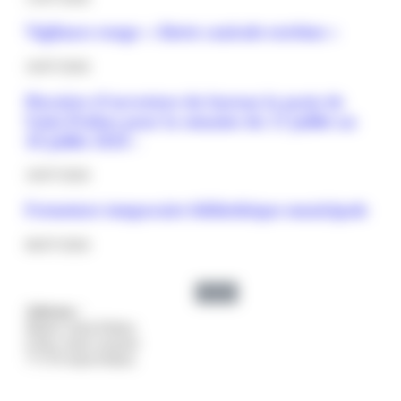
Vigilance rouge « Alerte canicule extrême »
10/07/2026
Horaires d’ouverture du bureau la poste de
Saint-Pathus pour la semaine du 13 juillet au
18 juillet 2026 :
10/07/2026
Fermeture temporaire bibliothèque municipale
06/07/2026
Adresse :
Mairie Saint-Pathus
6 Rue Saint Antoine
77178 Saint-Pathus