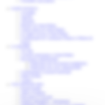
Formalités associations
SAINT-PATHUS
Actualités
Agenda
Annuaire
Histoire de Saint-Pathus
Galerie photo de Saint-Pathus
Les lignes de bus à Saint-Pathus
Communauté de Communes Plaines et Monts de
France
LA MAIRIE
Vos élus
Conseils municipaux à Saint-Pathus
Documents administratifs
Publication des documents budgétaires
Publication des actes administratifs
Communiqué et journal municipal
Objets Perdus
Contact
VOS DÉMARCHES
Portail famille
Offres d’emplois
Prévention et sécurité
Ordures ménagères – Déchetterie