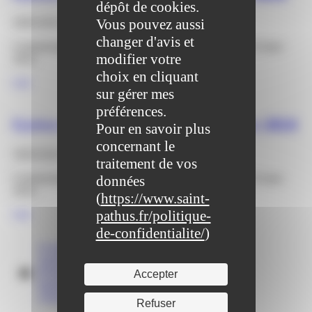
dépôt de cookies.
Vous pouvez aussi
29/03/2024
changer d'avis et
Communiqué du Maire concernant la grève du mardi 19 mars
modifier votre
2024.
choix en cliquant
Lire
sur gérer mes
préférences.
Grève nationale du mardi 19 mars 2024
Pour en savoir plus
concernant le
18/03/2024
traitement de vos
Communiqué du Maire concernant la grève du mardi 19 mars
données
2024.
(
https://www.saint-
pathus.fr/politique-
Lire
de-confidentialite/
)
Actualités
Agenda
Portail familles
Accepter
Signalements
Annuaire
Refuser