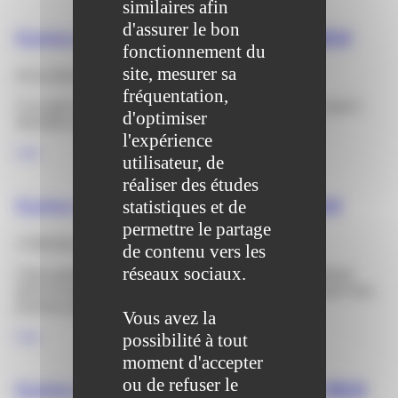
similaires afin
d'assurer le bon
Grève nationale du 5 décembre 2024
fonctionnement du
site, mesurer sa
03/12/2024
fréquentation,
À la suite d’un mouvement de grève national, prévu le jeudi 5
d'optimiser
décembre 2024…
l'expérience
Lire
utilisateur, de
réaliser des études
Grève nationale du 1ᵉʳ octobre 2024
statistiques et de
permettre le partage
27/09/2024
de contenu vers les
réseaux sociaux.
Chers parents, À la suite d’un mouvement de grève national,
prévu le mardi 1er octobre 2024, nous vous informons que nous
pourrons garantir les accueils
Vous avez la
Lire
possibilité à tout
moment d'accepter
ou de refuser le
Grève nationale du mardi 2 avril 2024