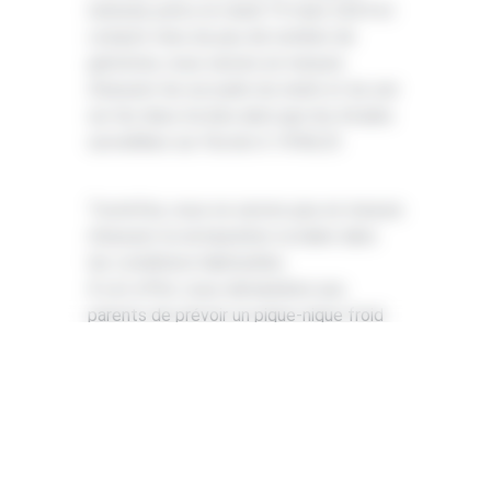
national, prévu le mardi 19 mars 2024 et
compte tenu du peu de nombre de
grévistes, nous serons en mesure
d’assurer les accueils du matin et du soir
sur les deux écoles ainsi que les études
surveillées sur l’école A. VIVALDI.
Toutefois, nous ne serons pas en mesure
d’assurer la restauration scolaire dans
les conditions habituelles.
À cet effet, nous demandons aux
parents de prévoir un pique-nique froid
dans un sac isotherme ou une boîte en
plastique hermétique.
Concernant la facturation de la
restauration scolaire, vous n’avez aucune
démarche à entreprendre, la
désinscription se fera automatiquement.