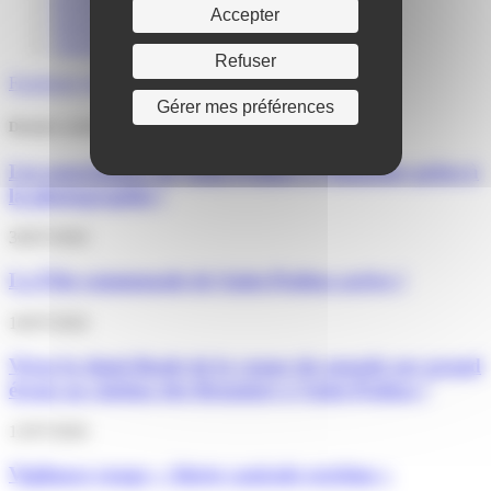
Portail familles
Accepter
Signalements
Annuaire
Refuser
Facebook
Twitter
Youtube
Instagram
Gérer mes préférences
Derniers articles
Les associations de Saint-Pathus à l’honneur grâce à
la photographie !
30/07/2026
La Fête communale de Saint-Pathus arrive !
16/07/2026
Vivez la demi-finale de la coupe du monde sur grand
écran au cinéma des Brumiers à Saint-Pathus !
13/07/2026
Vigilance rouge « Alerte canicule extrême »