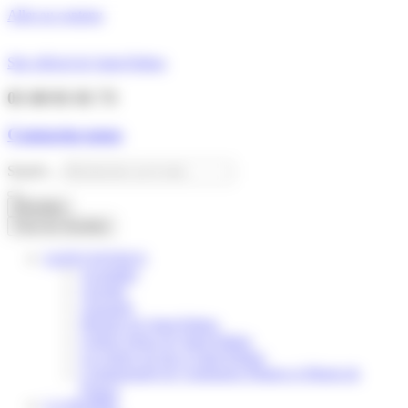
Panneau de gestion des cookies
Aller au contenu
Site officiel de Saint-Pathus
01 60 01 01 73
Contactez-nous
Search ...
Résultats
Tous les résultats
SAINT-PATHUS
Actualités
Agenda
Annuaire
Histoire de Saint-Pathus
Galerie photo de Saint-Pathus
Les lignes de bus à Saint-Pathus
Communauté de Communes Plaines et Monts de
France
LA MAIRIE