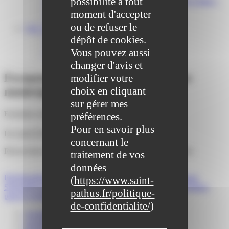
possibilité à tout
Bibliothèque municipale « La Maison du Ver Lisant »
Centre médical des Sources
moment d'accepter
Location de salle – Domaine des Brumiers
ou de refuser le
VIE ASSOCIATIVE
Les Associations
dépôt de cookies.
AGENDA DES ASSOCIATIONS
Vous pouvez aussi
Formalités associations
changer d'avis et
Fermeture temporaire bibliothèque
modifier votre
choix en cliquant
municipale
sur gérer mes
Fermeture estivale de la maison du ver lisant
préférences.
Pour en savoir plus
Du lundi
27 juillet
2026 au samedi
8 août
2026 inclus
concernant le
Réouverture de votre structure le lundi 10 aout 2026 à 14h
traitement de vos
données
Précédent
Baignade interdite dans les 2 parcs de la commune
(
https://www.saint-
Suivant
Horaires d’ouverture du bureau la poste de Saint-Pathus
pathus.fr/politique-
pour la semaine du 13 juillet au 18 juillet 2026 :
de-confidentialite/
)
Actualités
Agenda