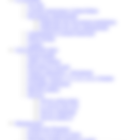
Vos élus
Conseils municipaux à Saint-Pathus
Documents administratifs
Publication des documents budgétaires
Publication des actes administratifs
Communiqué et journal municipal
Objets Perdus
Contact
VOS DÉMARCHES
Portail famille
Offres d’emplois
Prévention et sécurité
Ordures ménagères – Déchetterie
Solidarité, Seniors, C.C.A.S. et Le Vestiaire
Formalités entreprises
Marchés publics
Services
Service périscolaire
Le service état civil
Service urbanisme
Service-public.fr
Infrastructures
Cinéma des Brumiers
Écoles et accueils de loisirs
Direction scolaire jeunesse et sport