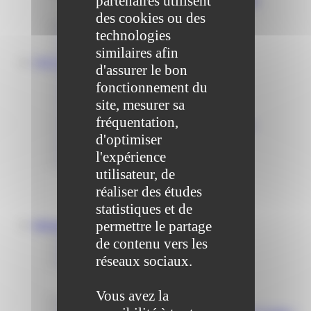
partenaires utilisent
Publication des actes administratifs
des cookies ou des
Communiqué et journal municipal
technologies
Objets Perdus
Contact
similaires afin
VOS DÉMARCHES
d'assurer le bon
Portail famille
fonctionnement du
Offres d’emplois
Prévention et sécurité
site, mesurer sa
Ordures ménagères – Déchetterie
fréquentation,
Solidarité, Seniors, C.C.A.S. et Le Vestiaire
d'optimiser
Formalités entreprises
Marchés publics
l'expérience
Services
utilisateur, de
Service périscolaire
Le service état civil
réaliser des études
Service urbanisme
statistiques et de
Service-public.fr
permettre le partage
Infrastructures
Cinéma des Brumiers
de contenu vers les
Écoles et accueils de loisirs
réseaux sociaux.
Direction scolaire jeunesse et sport
Point Accueil Jeunes (PAJ)
Scolaire Périscolaire & Sport
Vous avez la
Assistantes maternelles et crèches