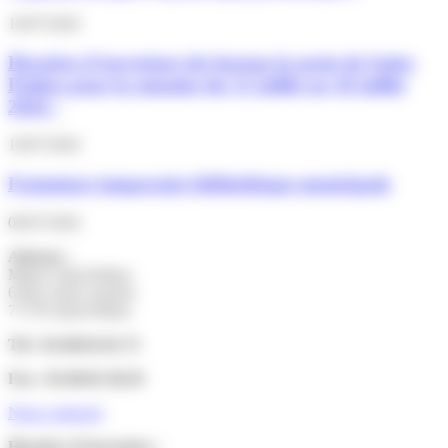
10/07/2026
Horaires d’ouverture du bureau la poste de Saint-
Pathus pour la semaine du 13 juillet au 18 juillet
2026 :
10/07/2026
Fermeture temporaire bibliothèque municipale
06/07/2026
Adresse :
Mairie Saint-Pathus
6 Rue Saint Antoine
77178 Saint-Pathus
Tél : 01.60.01.01.73
Fax : 01.60.01.58.29
Nous contacter
Horaires d’ouverture :