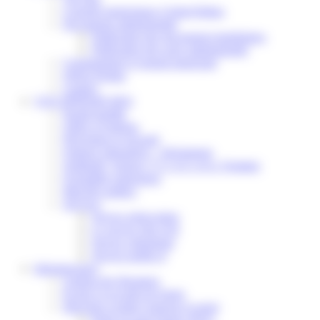
Conseils municipaux à Saint-Pathus
Documents administratifs
Publication des documents budgétaires
Publication des actes administratifs
Communiqué et journal municipal
Objets Perdus
Contact
VOS DÉMARCHES
Portail famille
Offres d’emplois
Prévention et sécurité
Ordures ménagères – Déchetterie
Solidarité, Seniors, C.C.A.S. et Le Vestiaire
Formalités entreprises
Marchés publics
Services
Service périscolaire
Le service état civil
Service urbanisme
Service-public.fr
Infrastructures
Cinéma des Brumiers
Écoles et accueils de loisirs
Direction scolaire jeunesse et sport
Point Accueil Jeunes (PAJ)