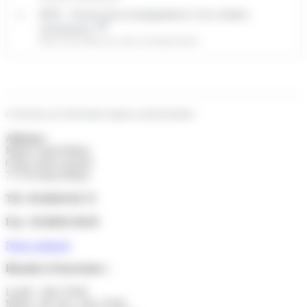
BGE : réseau d'accompagnateurs à la création
d'entreprise
BGE (ensemBle pour Agir et Entreprendre)
©
Direction de l'information légale et administrative
Adresse :
Mairie Saint-Pathus
6 Rue Saint Antoine
77178 Saint-Pathus
Tél : 01.60.01.01.73
Fax : 01.60.01.58.29
Nous contacter
Horaires d’ouverture :
Lundi : 14h-17h30
Mardi : 9h-12h | 14h-17h30