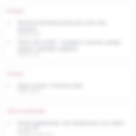
Et aussi
Recherche de financements pour créer votre
entreprise
Étapes de vie
Tester votre activité : incubateur, couveuse, portage
salarial, coopérative, pépinière
Étapes de vie
Et aussi
Étape suivante : le business plan
Étapes de vie
Pour en savoir plus
Réseau entreprendre : des entrepreneurs vous aident
à créer
Réseau entreprendre