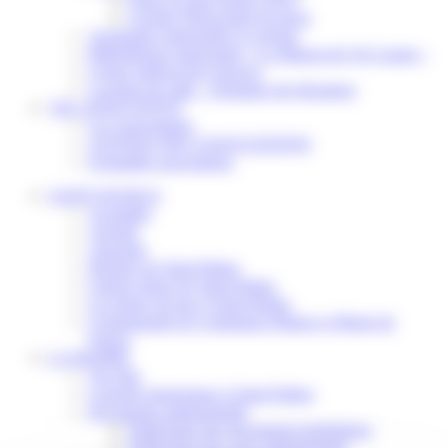
Scolaire Périscolaire & Sport
Assistantes maternelles et crèches
Bibliothèque municipale « La Maison du Ver Lisant »
Centre médical des Sources
Location de salle – Domaine des Brumiers
VIE ASSOCIATIVE
Les Associations
AGENDA DES ASSOCIATIONS
Formalités associations
SAINT-PATHUS
Actualités
Agenda
Annuaire
Histoire de Saint-Pathus
Galerie photo de Saint-Pathus
Les lignes de bus à Saint-Pathus
Communauté de Communes Plaines et Monts de
France
LA MAIRIE
Vos élus
Conseils municipaux à Saint-Pathus
Documents administratifs
Publication des documents budgétaires
Publication des actes administratifs