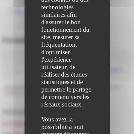
Centre médical des Sources
Location de salle – Domaine des Brumiers
technologies
VIE ASSOCIATIVE
similaires afin
Les Associations
d'assurer le bon
AGENDA DES ASSOCIATIONS
Formalités associations
fonctionnement du
site, mesurer sa
Formalités entreprises
fréquentation,
d'optimiser
l'expérience
utilisateur, de
réaliser des études
statistiques et de
Accueil professionnels
Étapes de vie
Je crée
Création
>
>
>
permettre le partage
d'entreprise : faire une étude de marché
de contenu vers les
réseaux sociaux.
Fiche pratique
Vous avez la
Création d'entreprise : faire une
possibilité à tout