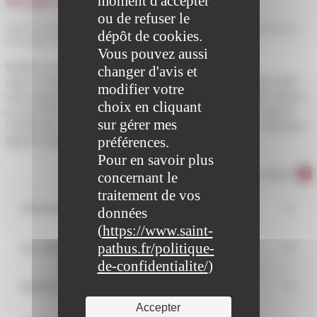
étude de marché
moment d'accepter
ou de refuser le
Vérifié le 21/10/2021 - Direction de l'information légale et administrative
dépôt de cookies.
(Première ministre)
Vous pouvez aussi
Réaliser une étude de marché est <span
changer d'avis et
class="miseenevidence">indispensable</span> avant de créer
modifier votre
votre entreprise. Elle permet de savoir si votre idée a une chance
choix en cliquant
ou non d'être <span class="miseenevidence">rentable</span>.
sur gérer mes
L'étude doit se faire en <span class="miseenevidence">plusieurs
préférences.
étapes</span>.
Pour en savoir plus
Tout replier
Tout déplier
concernant le
traitement de vos
Informations à connaître au préalable
données
(
https://www.saint-
pathus.fr/politique-
Qui réalise l'étude de marché ?
de-confidentialite/
)
Quelle est votre offre ?
Accepter