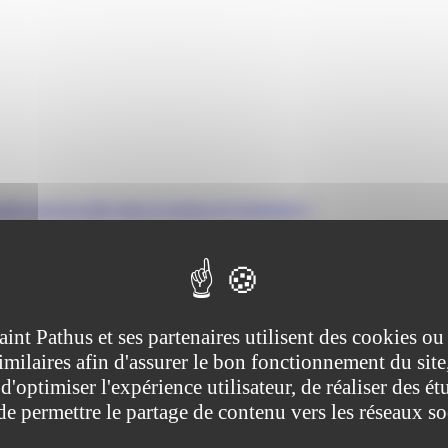
els peuvent aider dans la gestion de l'entreprise ?
gestion de l'entreprise ?
tive (Première ministre)
aint Pathus et ses partenaires utilisent des cookies ou
imilaires afin d'assurer le bon fonctionnement du site
reprise peut, si elle le souhaite, faire appel à des professionnels : exp
54">associations agréées (AA</a>).
d'optimiser l'expérience utilisateur, de réaliser des ét
 de permettre le partage de contenu vers les réseaux s