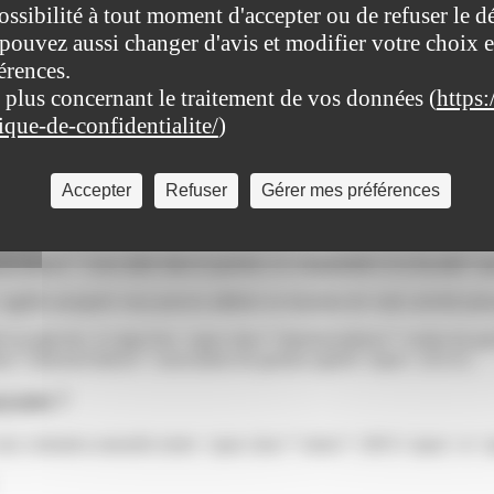
ossibilité à tout moment d'accepter ou de refuser le d
pouvez aussi changer d'avis et modifier votre choix e
érences.
 plus concernant le traitement de vos données (
https:
me de gestion agréé ?
tique-de-confidentialite/
)
-entreprise, <span class="miseenevidence">vous n'avez pas l'obligation
 permet de <span class="miseenevidence">bénéficier d'avantages fiscaux<
Accepter
Refuser
Gérer mes préférences
idence">vous aider dans la gestion, la comptabilité et la fiscalité</sp
gréés auxquels vous pouvez adhérer en fonction de votre activité princ
ale ou agricole, il s'agit d'un <span class="miseenevidence">centre de 
n class="miseenevidence">association de gestion agréée</span> (AGA)
ayante ?
une cotisation annuelle (entre <span class="valeur">100 €</span> et 