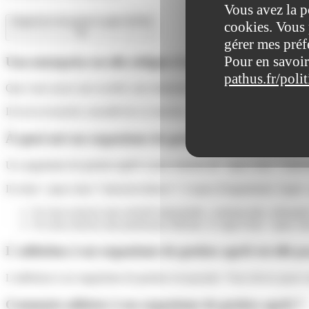
Vous avez la p
Organisme de gestion agréé (OGA)
cookies. Vous 
gérer mes préf
Pour en savoir
Une entreprise est-elle obligée d'adhérer à un organis
pathus.fr/poli
Que vous soyez une société, une entreprise individuelle ou une micro
Il est en revanche conseillé de s'y inscrire, car cette adhésion vous
À quoi sert un organisme de gestion agréé ?
Un organisme de gestion agréé a pour mission de <span class="miseenev
Il existe <span class="miseenevidence">2 types d'organismes</span> a
Si vous exercez une activité industrielle, commerciale, artisan
Si vous exercez une profession libérale, il s'agit d'une <spa
L'adhésion à un organisme de gestion agréé est-elle p
L'adhésion à un organisme de gestion est payante. Vous devez payer 
Comment adhérer à un organisme de gestion agréé ?