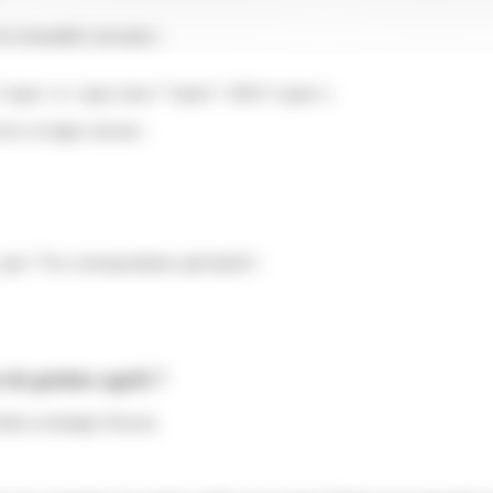
s formalités suivantes :
€</span> et <span class="valeur">200 €</span>)
ice en ligne suivant :
puis "Vos correspondants spécialisés".
 de gestion agréé ?
ains avantages fiscaux.