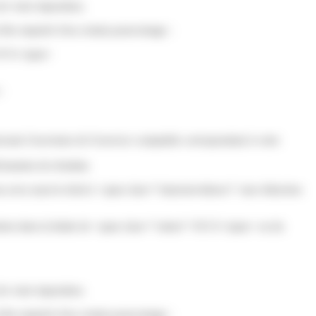
de votre imposition.
 être majorée d'un certain pourcentage :
>10 %</span>
:
ants l'ouverture de l'exercice comptable correspondant à votre
aration de résultats
s avez aussi le droit à <span class="miseenevidence">une réduction
stion dans la limite de <span class="valeur">915 €</span> ou du
de votre imposition.
 être majorée d'un certain pourcentage :