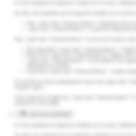
Si votre entreprise est imposée à l'impôt sur le revenu, l'adhés
En effet, une entreprise qui est imposée à l'impôt sur le revenu
Pour <span class="miseenevidence">l'imposition des re
<span class="miseenevidence">À partir de l'imposition d
Pour <span class="miseenevidence">ne pas avoir à payer cette m
Être imposable à<span class="miseenevidence"> l'impôt 
Relever du <span class="miseenevidence">régime réel</s
<span class="miseenevidence">Avoir adhéré à un organism
déclaration de résultats
Vous devez<span class="miseenevidence"> joindre l'attesta
Si vous êtes un micro-entrepreneur et que vous<span class="mi
d'impôt</span>.
Cette réduction est égale aux <span class="miseenevidence">2/
montant de votre impôt.
Autre forme d'entreprise
Si votre entreprise est imposée à l'impôt sur le revenu, l'adhés
En effet, une entreprise qui est imposée à l'impôt sur le revenu