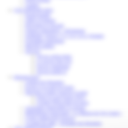
Contact
VOS DÉMARCHES
Portail famille
Offres d’emplois
Prévention et sécurité
Ordures ménagères – Déchetterie
Solidarité, Seniors, C.C.A.S. et Le Vestiaire
Formalités entreprises
Marchés publics
Services
Service périscolaire
Le service état civil
Service urbanisme
Service-public.fr
Infrastructures
Cinéma des Brumiers
Écoles et accueils de loisirs
Direction scolaire jeunesse et sport
Point Accueil Jeunes (PAJ)
Scolaire Périscolaire & Sport
Assistantes maternelles et crèches
Bibliothèque municipale « La Maison du Ver Lisant »
Centre médical des Sources
Location de salle – Domaine des Brumiers