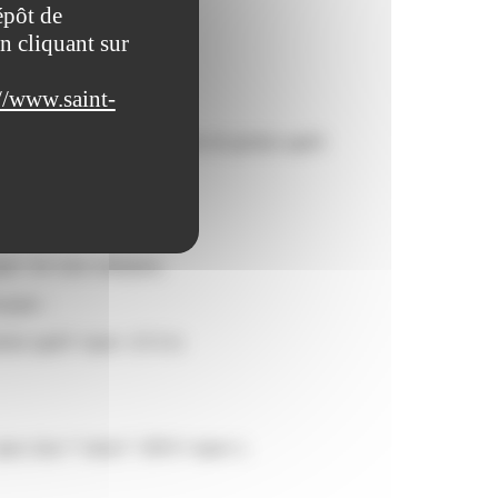
épôt de
n cliquant sur
//www.saint-
</span> d'adhérer à un centre de gestion agréé.
/span>.
an> de votre entreprise.
ipale :
gestion agréé</span> (CGA)
<span class="valeur">200 €</span>).