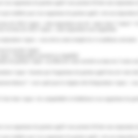
ion à un organisme de gestion agréé vous permet d'éviter une majoration 
 et qui n'adhère pas à un organisme de gestion agréé, voit son imposition
venus de 2022</span>, cette majoration sera de <span class="valeur"
es revenus de 2023</span>, cette majoration sera supprimée
ajoration</span>, vous devez ainsi remplir les 4 conditions suivantes 
sur le revenu</span>
pan> d'imposition (normal ou simplifié)
e de gestion</span> au début de votre activité ou dans les 5 mois suiv
tion</span> fournie par l'organisme de gestion agréé lors de votre décl
seenevidence"> avez opté pour le régime réel d'imposition</span>, vou
3 des frais</span> de comptabilité et d'adhésion à un organisme de ge
ion à un organisme de gestion agréé vous permet d'éviter une majoration 
 et qui n'adhère pas à un organisme de gestion agréé, voit son imposition