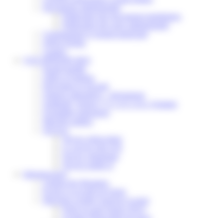
Documents administratifs
Publication des documents budgétaires
Publication des actes administratifs
Communiqué et journal municipal
Objets Perdus
Contact
VOS DÉMARCHES
Portail famille
Offres d’emplois
Prévention et sécurité
Ordures ménagères – Déchetterie
Solidarité, Seniors, C.C.A.S. et Le Vestiaire
Formalités entreprises
Marchés publics
Services
Service périscolaire
Le service état civil
Service urbanisme
Service-public.fr
Infrastructures
Cinéma des Brumiers
Écoles et accueils de loisirs
Direction scolaire jeunesse et sport
Point Accueil Jeunes (PAJ)
Scolaire Périscolaire & Sport