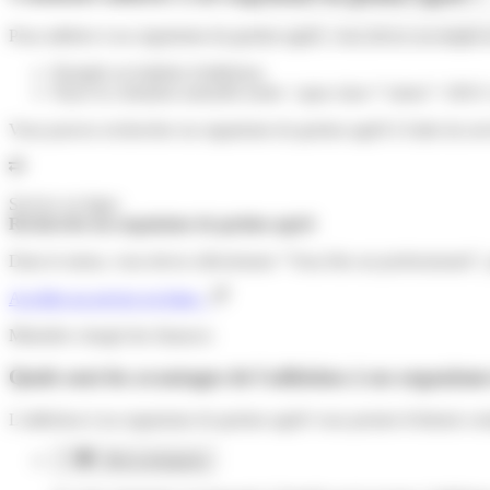
Pour adhérer à un organisme de gestion agréé, vous devez accomplir le
Remplir un bulletin d'adhésion
Payer la cotisation annuelle (entre <span class="valeur">100 
Vous pouvez rechercher un organisme de gestion agréé à l'aide du serv
Service en ligne
Recherche un organisme de gestion agréé
Dans le menu, vous devez sélectionner "Vous êtes un professionnel", 
Accéder au service en ligne
Ministère chargé des finances
Quels sont les avantages de l'adhésion à un organisme
L'adhésion à un organisme de gestion agréé vous permet d'obtenir cert
Micro-entreprise