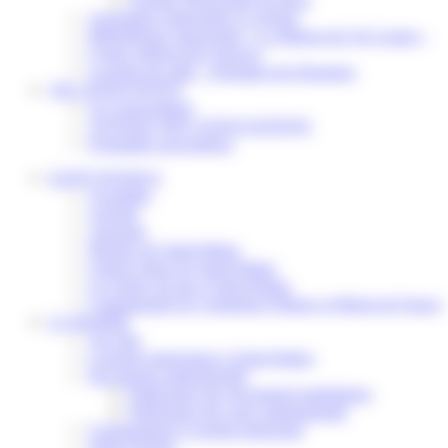
Assistantes maternelles et crèches
Bibliothèque municipale « La Maison du Ver Lisant »
Centre médical des Sources
Location de salle – Domaine des Brumiers
VIE ASSOCIATIVE
Les Associations
AGENDA DES ASSOCIATIONS
Formalités associations
SAINT-PATHUS
Actualités
Agenda
Annuaire
Histoire de Saint-Pathus
Galerie photo de Saint-Pathus
Les lignes de bus à Saint-Pathus
Communauté de Communes Plaines et Monts de France
LA MAIRIE
Vos élus
Conseils municipaux à Saint-Pathus
Documents administratifs
Publication des documents budgétaires
Publication des actes administratifs
Communiqué et journal municipal
Objets Perdus