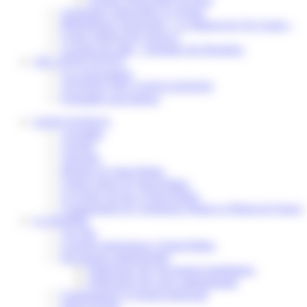
Assistantes maternelles et crèches
Bibliothèque municipale « La Maison du Ver Lisant »
Centre médical des Sources
Location de salle – Domaine des Brumiers
VIE ASSOCIATIVE
Les Associations
AGENDA DES ASSOCIATIONS
Formalités associations
SAINT-PATHUS
Actualités
Agenda
Annuaire
Histoire de Saint-Pathus
Galerie photo de Saint-Pathus
Les lignes de bus à Saint-Pathus
Communauté de Communes Plaines et Monts de France
LA MAIRIE
Vos élus
Conseils municipaux à Saint-Pathus
Documents administratifs
Publication des documents budgétaires
Publication des actes administratifs
Communiqué et journal municipal
Objets Perdus