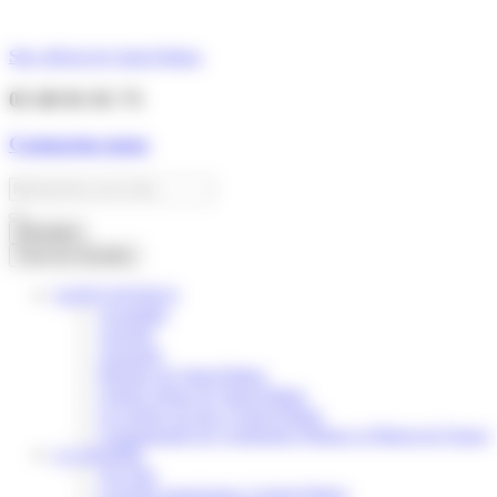
Panneau de gestion des cookies
Aller
au
Site officiel de Saint-Pathus
contenu
01 60 01 01 73
Contactez-nous
Search
...
Résultats
Tous les résultats
SAINT-PATHUS
Actualités
Agenda
Annuaire
Histoire de Saint-Pathus
Galerie photo de Saint-Pathus
Les lignes de bus à Saint-Pathus
Communauté de Communes Plaines et Monts de France
LA MAIRIE
Vos élus
Conseils municipaux à Saint-Pathus