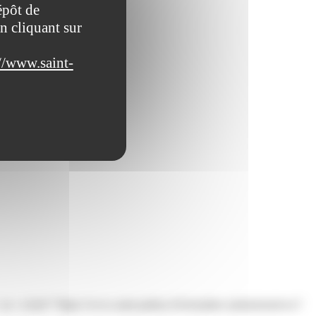
épôt de
n cliquant sur
//www.saint-
u <a href="https://www.saint-pathus.fr/formalites-administratives/?