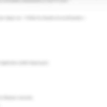
.fr/formalites-administratives/?xml=F13244">
is cliquez sur « Vérifier les données de ma déclaration ».
l'application mobile Impots.gouv.
les éléments concernés.
.