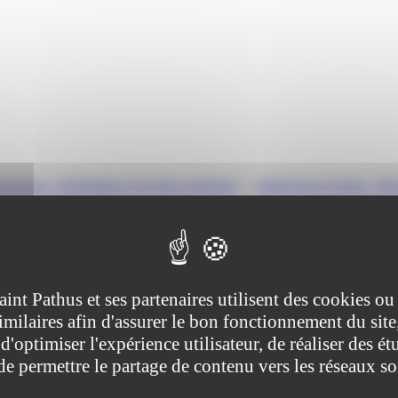
e revenu : déclaration et revenus à déclarer
>
Impôt sur le revenu - Déc
us annuelle
tive (Première ministre)
aint Pathus et ses partenaires utilisent des cookies ou
imilaires afin d'assurer le bon fonctionnement du site
En 2023, la déclaration en ligne est obligatoire si votre domicile est co
aites votre déclaration en ligne. La déclaration automatique vous dispen
d'optimiser l'expérience utilisateur, de réaliser des ét
 de permettre le partage de contenu vers les réseaux s