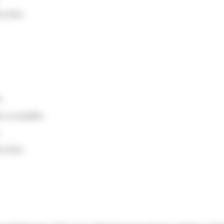
il 2024.
s.
e ou modifiée.
.
il 2024.