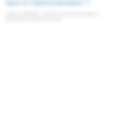
face à l'administration ?
Vérifié le 14/09/2023 - Direction de l'information légale et
administrative (Première ministre)
Si vous vous êtes trompé dans une <span
class="miseenevidence">déclaration à
l'administration</span>, le <span
class="miseenevidence">droit à l'erreur</span> vous permet
de <span class="miseenevidence">régulariser</span> votre
erreur <span class="miseenevidence">sans risquer une
sanction</span> (pénalité financière ou privation d'une
prestation sociale due).
Par exemple : vous bénéficiez de l'allocation personnalisée
d'autonomie (Apa) et vous oubliez de déclarer le changement
de votre salarié. Le droit à l'erreur vous permet d'éviter la
suspension de votre allocation.
Tout replier
Tout déplier
Quelles administrations sont concernées par le
droit à l'erreur ?