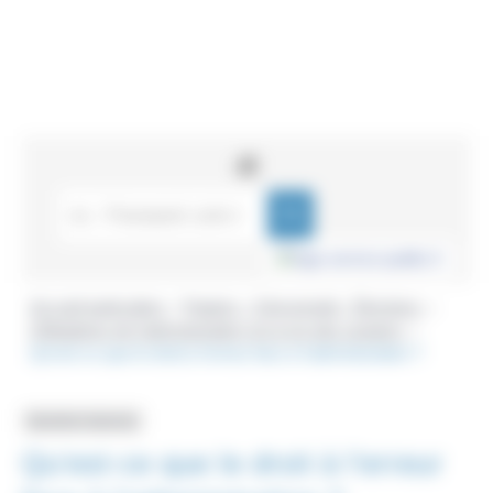
Accueil particuliers
Papiers - Citoyenneté - Élections
>
>
Obligations de l'administration vis-à-vis des usagers
>
Qu'est-ce que le droit à l'erreur face à l'administration ?
Question-réponse
Qu'est-ce que le droit à l'erreur