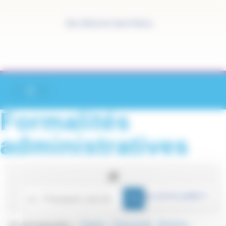
Panneau de gestion des cookies
Site officiel de Saint-Pathus
Formalités
administratives
Accueil particuliers
Papiers - Citoyenneté - Élections
>