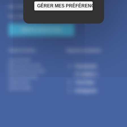
GÉRER MES PRÉFÉRENCES
Tél : 01.60.01.01.73
Fax : 01.60.01.58.29
NOUS CONTACTER
Suivez la commune :
Horaires d’ouverture :
Lundi : 14h-17h30
Facebook
Mardi : 9h-12h | 14h-17h30
Mercredi : 9h-12h | 14h-17h30
X ( twitter )
Jeudi : 9h-12h | 14h-19h
YouTube
Vendredi : 9h-12h
Samedi : 9h-12h30
Instagram