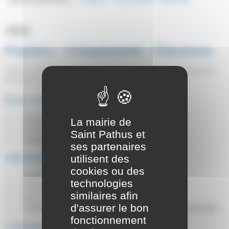
Thème
Papiers - Citoyenneté - Élections
Vérifié le 12/07/2022 - Direction de l'information légale et administrative
(Première ministre)
État civil
Actes d'état civil
La mairie de
Livret de famille
Saint Pathus et
Changement d'état civil
ses partenaires
Identité - Authentification
utilisent des
cookies ou des
Carte d'identité
technologies
Passeport
similaires afin
Nom et prénom
d'assurer le bon
Certificat, copie, légalisation et conservation de documents
fonctionnement
Citoyenneté