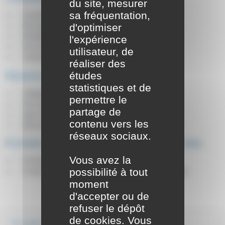
du site, mesurer
sa fréquentation,
Anciens combattants
Élections
d'optimiser
Médailles et décorations officielles
l'expérience
Recensement citoyen, JDC et Service national
utilisateur, de
Volontariats
réaliser des
études
Relations avec l'administration
statistiques et de
Obligations de l'administration
permettre le
Recours administratif, défenseur des droits, ...
partage de
Agir en justice contre l'administration
contenu vers les
Mesures contraignantes de l'administration
réseaux sociaux.
Fichiers et protection de la vie privée
Vous avez la
Fichiers judiciaires et de police judiciaire
possibilité à tout
Protection des données personnelles et de l'image
moment
d'accepter ou de
refuser le dépôt
de cookies. Vous
Et aussi