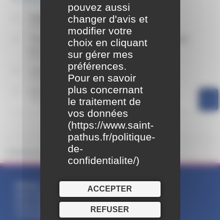
pouvez aussi
changer d'avis et
Nationalité française
Étranger - Europe
modifier votre
Titres, carte de séjour et documents de circulation
choix en cliquant
pour étranger en France
sur gérer mes
Étranger - Europe
préférences.
Carte grise (certificat d'immatriculation)
Pour en savoir
Transports - Mobilité
plus concernant
Permis de conduire
le traitement de
Transports - Mobilité
vos données
(
https://www.saint-
pathus.fr/politique-
de-
©
Direction de l'information légale et administrative
confidentialite/
)
Adresse :
ACCEPTER
Mairie Saint-Pathus
6 Rue Saint Antoine
REFUSER
77178 Saint-Pathus