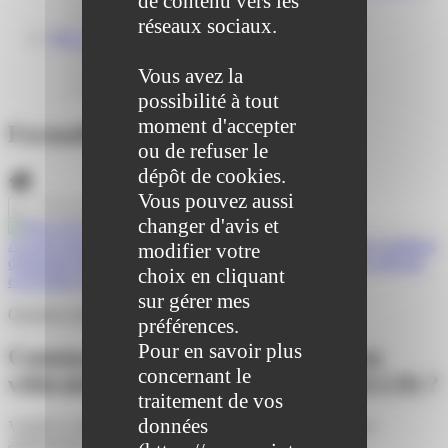
de contenu vers les
Centre médical des Sources
Location de salle – Domaine des Brumiers
réseaux sociaux.
VIE ASSOCIATIVE
Les Associations
Vous avez la
AGENDA DES ASSOCIATIONS
Formalités associations
possibilité à tout
moment d'accepter
Formalités administratives
ou de refuser le
dépôt de cookies.
Vous pouvez aussi
changer d'avis et
Accueil particuliers
>
Transports - Mobilité
>
Carte grise (certificat
modifier votre
d'immatriculation)
>
Comment obtenir la carte grise d'un véhicule
choix en cliquant
en location longue durée (LLD) ?
sur gérer mes
Question-réponse
préférences.
Pour en savoir plus
Comment obtenir la carte grise d'un
concernant le
véhicule en location longue durée (LLD) ?
traitement de vos
données
Vérifié le 02/08/2021 - Direction de l'information légale et
administrative (Première ministre)