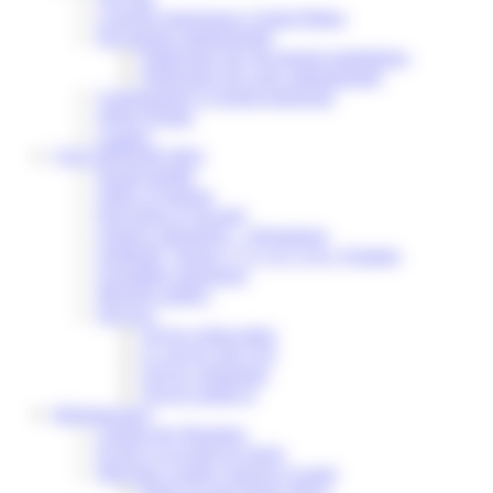
Conseils municipaux à Saint-Pathus
Documents administratifs
Publication des documents budgétaires
Publication des actes administratifs
Communiqué et journal municipal
Objets Perdus
Contact
VOS DÉMARCHES
Portail famille
Offres d’emplois
Prévention et sécurité
Ordures ménagères – Déchetterie
Solidarité, Seniors, C.C.A.S. et Le Vestiaire
Formalités entreprises
Marchés publics
Services
Service périscolaire
Le service état civil
Service urbanisme
Service-public.fr
Infrastructures
Cinéma des Brumiers
Écoles et accueils de loisirs
Direction scolaire jeunesse et sport
Point Accueil Jeunes (PAJ)