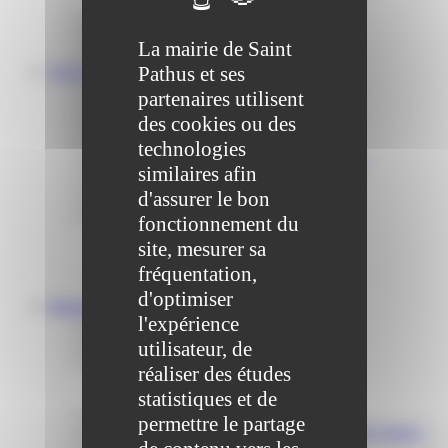
Communiqué et journal municipal
Objets Perdus
La mairie de Saint
Contact
Pathus et ses
VOS DÉMARCHES
Portail famille
partenaires utilisent
Offres d’emplois
des cookies ou des
Prévention et sécurité
Ordures ménagères – Déchetterie
technologies
Solidarité, Seniors, C.C.A.S. et Le Vestiaire
similaires afin
Formalités entreprises
d'assurer le bon
Marchés publics
Services
fonctionnement du
Service périscolaire
site, mesurer sa
Le service état civil
Service urbanisme
fréquentation,
Service-public.fr
d'optimiser
Infrastructures
l'expérience
Cinéma des Brumiers
Écoles et accueils de loisirs
utilisateur, de
Direction scolaire jeunesse et sport
réaliser des études
Point Accueil Jeunes (PAJ)
statistiques et de
Scolaire Périscolaire & Sport
Assistantes maternelles et crèches
permettre le partage
Bibliothèque municipale « La Maison du Ver Lisant »