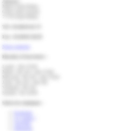
Adresse :
Mairie Saint-Pathus
6 Rue Saint Antoine
77178 Saint-Pathus
Tél : 01.60.01.01.73
Fax : 01.60.01.58.29
Nous contacter
Horaires d’ouverture :
Lundi : 14h-17h30
Mardi : 9h-12h | 14h-17h30
Mercredi : 9h-12h | 14h-17h30
Jeudi : 9h-12h | 14h-19h
Vendredi : 9h-12h
Samedi : 9h-12h30
Suivez la commune :
Facebook
X ( twitter )
YouTube
Instagram