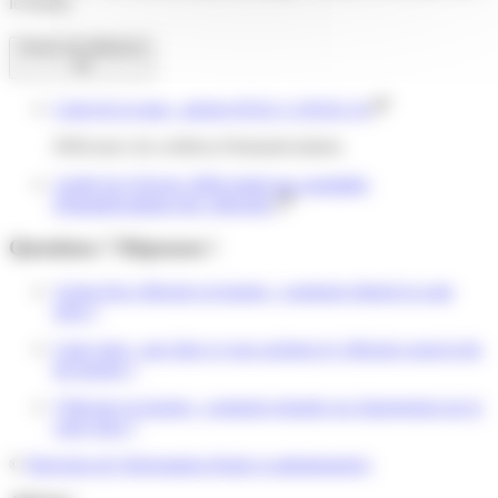
le loueur.
Textes de référence
Code de la route : articles R322-1 à R322-14
Délivrance du certificat d'immatriculation
Arrêté du 9 février 2009 relatif aux modalités
d'immatriculation des véhicules
Questions ? Réponses !
Achat d'un véhicule en leasing : comment obtenir la carte
grise ?
Carte grise : que faire si vous rachetez le véhicule avant la fin
du leasing ?
Véhicule en leasing : comment signaler un changement sur la
carte grise ?
©
Direction de l'information légale et administrative