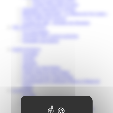
Scolaire Périscolaire & Sport
Assistantes maternelles et crèches
Bibliothèque municipale « La Maison du Ver Lisant »
Centre médical des Sources
Location de salle – Domaine des Brumiers
VIE ASSOCIATIVE
Les Associations
AGENDA DES ASSOCIATIONS
Formalités associations
SAINT-PATHUS
Actualités
Agenda
Annuaire
Histoire de Saint-Pathus
Galerie photo de Saint-Pathus
Les lignes de bus à Saint-Pathus
Communauté de Communes Plaines et Monts de
France
LA MAIRIE
Vos élus
Conseils municipaux à Saint-Pathus
Documents administratifs
Publication des documents budgétaires
Publication des actes administratifs