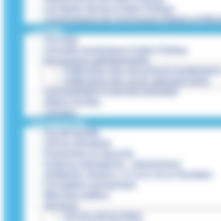
Les lignes de bus à Saint-Pathus
Communauté de Communes Plaines et Mont
LA MAIRIE
Vos élus
Conseils municipaux à Saint-Pathus
Documents administratifs
Publication des documents budgétaire
Publication des actes administratifs
Communiqué et journal municipal
Objets Perdus
Contact
VOS DÉMARCHES
Portail famille
Offres d’emplois
Prévention et sécurité
Ordures ménagères – Déchetterie
Solidarité, Seniors, C.C.A.S. et Le Vestiaire
Formalités entreprises
Marchés publics
Services
Service périscolaire