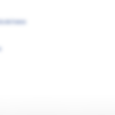
s de France
s