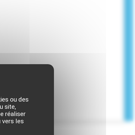
kies ou des
 site,
e réaliser
 vers les