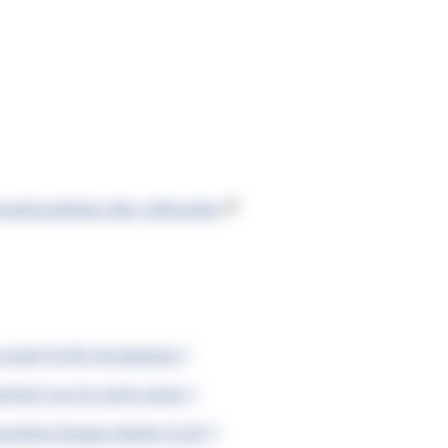
mmatriculation des véhicules
 avant la fin du leasing ?
ment sur la carte grise ?
ocation longue durée (LLD) ?