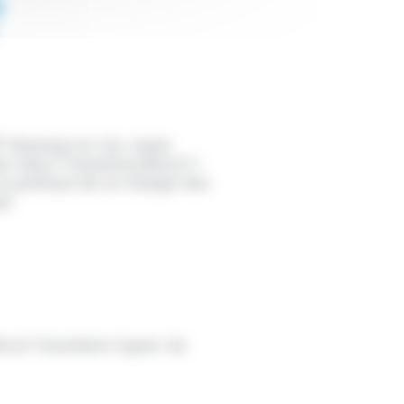
?
">leasing</a> (ou <span
pan class="miseenevidence">
 ou prêteur) de se charger des
an
nce">locataire</span> du