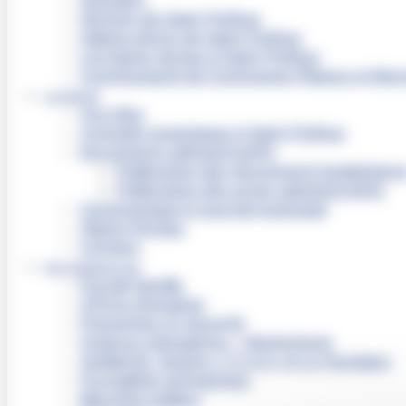
Histoire de Saint-Pathus
Galerie photo de Saint-Pathus
Les lignes de bus à Saint-Pathus
Communauté de Communes Plaines et Mont
LA MAIRIE
Vos élus
Conseils municipaux à Saint-Pathus
Documents administratifs
Publication des documents budgétaire
Publication des actes administratifs
Communiqué et journal municipal
Objets Perdus
Contact
VOS DÉMARCHES
Portail famille
Offres d’emplois
Prévention et sécurité
Ordures ménagères – Déchetterie
Solidarité, Seniors, C.C.A.S. et Le Vestiaire
Formalités entreprises
Marchés publics