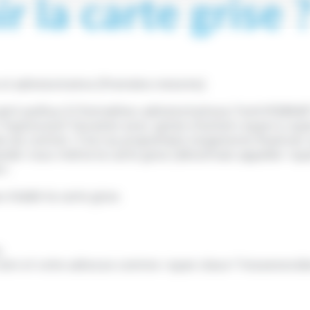
 la carte grise 
e et administrative (Première ministre)
saint-pathus.fr/formalites-administratives/?xml=R58840
="expression">location avec option d'achat</span>),<s
e du contrat. C'est au propriétaire (organisme financier
ander vous-même la carte grise (désormais appelée <sp
>.
établir la carte grise.
,
nom et votre adresse comme <span class="miseenevide