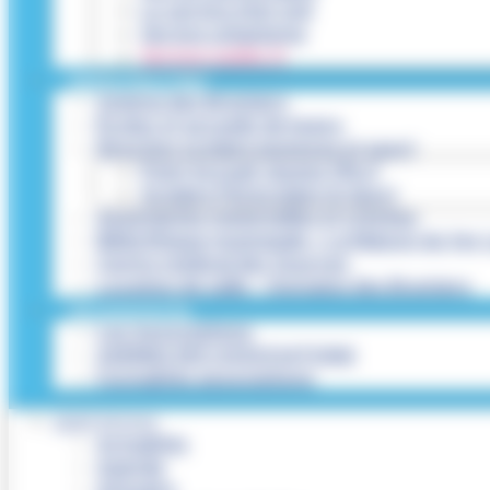
Le service état civil
Service urbanisme
Service-public.fr
INFRASTRUCTURES
Cinéma des Brumiers
Écoles et accueils de loisirs
Direction scolaire jeunesse et sport
Point Accueil Jeunes (PAJ)
Scolaire Périscolaire & Sport
Assistantes maternelles et crèches
Bibliothèque municipale « La Maison du Ver 
Centre médical des Sources
Location de salle – Domaine des Brumiers
VIE ASSOCIATIVE
Les Associations
AGENDA DES ASSOCIATIONS
Formalités associations
SAINT-PATHUS
Actualités
Agenda
Annuaire