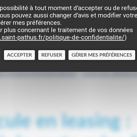
nistratives
possibilité à tout moment d'accepter ou de refus
ous pouvez aussi changer d'avis et modifier votre
gérer mes préférences.
r plus concernant le traitement de vos données
saint-pathus.fr/politique-de-confidentialite/
)
ACCEPTER
REFUSER
GÉRER MES PRÉFÉRENCES
se (certificat d'immatriculation)
>
Achat d'un véhicule e
ule en leasing :