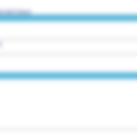
s de France
s