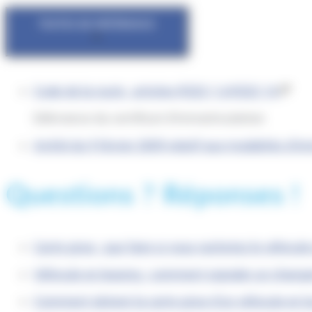
TEXTES DE RÉFÉRENCE
Code de la route : articles R322-1 à R322-14
Délivrance du certificat d'immatriculation
Arrêté du 9 février 2009 relatif aux modalités d'i
Questions ? Réponses !
Carte grise : que faire si vous rachetez le véhicule
Véhicule en leasing : comment signaler un change
Comment obtenir la carte grise d'un véhicule en l