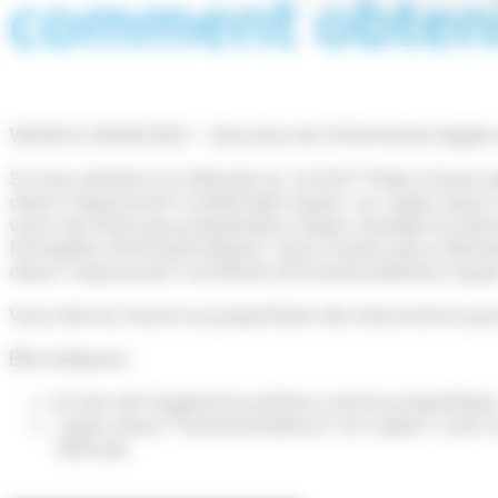
comment obtenir
Vérifié le 28/06/2021 - Direction de l'information légal
Si vous achetez un véhicule en <a href="https://www.
class="expression">crédit-bail</span> ou <span class
vous n'en êtes pas propriétaire</span> pendant la duré
formalités d'immatriculation. Vous n'aurez pas à dem
class="expression">certificat d'immatriculation)</span
Vous devrez fournir au propriétaire des documents pour 
Elle indiquera :
le nom de l'organisme prêteur comme propriétaire
<span class="miseenevidence">et</span> votre 
véhicule.