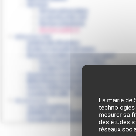
Services
Service périscolaire
Le service état civil
Service urbanisme
Service-public.fr
INFRASTRUCTURES
Cinéma des Brumiers
Écoles et accueils de loisirs
Direction scolaire jeunesse et sport
Point Accueil Jeunes (PAJ)
Scolaire Périscolaire & Sport
Assistantes maternelles et crèches
Bibliothèque municipale « La Maison du Ver 
Centre médical des Sources
Location de salle – Domaine des Brumiers
La mairie de 
VIE ASSOCIATIVE
Les Associations
technologies 
AGENDA DES ASSOCIATIONS
mesurer sa fré
Formalités associations
des études st
réseaux soci