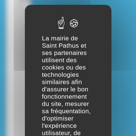
Vos
élus
Conseils
municipaux
La mairie de
à
Saint Pathus et
Saint-
ses partenaires
Pathus
utilisent des
Documents
cookies ou des
administratifs
technologies
similaires afin
Publication
d'assurer le bon
des
fonctionnement
documents
du site, mesurer
budgétaires
sa fréquentation,
Publication
d'optimiser
des
l'expérience
actes
utilisateur, de