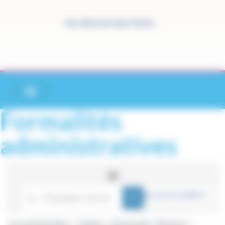
Panneau de gestion des cookies
Site officiel de Saint-Pathus
Formalités
administratives
Accueil particuliers
Papiers - Citoyenneté - Élections
>
>