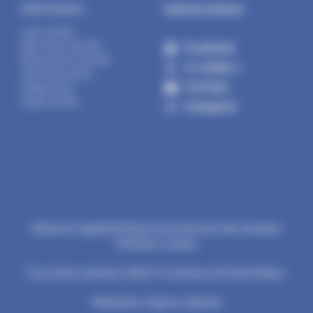
Suivez la commune :
Horaires d’ouverture :
Lundi : 14h-17h30
Facebook
Mardi : 9h-12h | 14h-17h30
Mercredi : 9h-12h | 14h-17h30
X ( twitter )
Jeudi : 9h-12h | 14h-19h
YouTube
Vendredi : 9h-12h
Samedi : 9h-12h30
Instagram
Mentions légales
Politique de protection des données
Politique cookies
Tous droits réservés 2026 © Commune de Saint-Pathus.
Réalisation Agence Subotaï