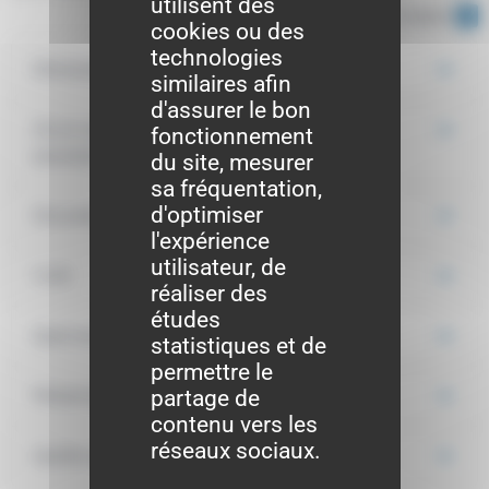
utilisent des
Tout replier
Tout déplier
cookies ou des
technologies
Déclaration de perte
similaires afin
d'assurer le bon
Où et comment demander un nouveau
fonctionnement
passeport ?
du site, mesurer
sa fréquentation,
d'optimiser
Documents à fournir
l'expérience
utilisateur, de
Coût
réaliser des
études
Quel est le délai de fabrication du passeport ?
statistiques et de
permettre le
partage de
Retrait du passeport
contenu vers les
réseaux sociaux.
Quelle est la durée de validité du passeport ?