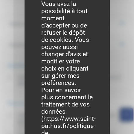
Vous avez la
possibilité à tout
moment
Textes de référence
d'accepter ou de
refuser le dépôt
de cookies. Vous
Services en ligne et formulaires
pouvez aussi
changer d'avis et
modifier votre
Questions ? Réponses !
choix en cliquant
sur gérer mes
Que faire si vous retrouvez une carte d'identité ou un
préférences.
passeport déclaré perdu ou volé ?
Pour en savoir
plus concernant le
traitement de vos
Pour en savoir plus
données
Vérifier si l'état civil de votre ville de naissance est
(
https://www.saint-
dématérialisé
pathus.fr/politique-
Agence nationale des titres sécurisés (ANTS)
de-