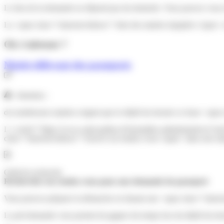
Le lieu de la demande ne dépend pas du domicile. Vous pouvez vous re
La <span class="miseenevidence">liste des mairies équipées</span> es
Où s’adresser ?
Mairie délivrant des passeports
Attention :
de nombreuses mairies exigent que le dépôt du dossier se fasse <sp
L'<a href="https://www.saint-pathus.fr/formalites-administratives
class="miseenevidence">trouver un rendez-vous</span> dans une mai
Outil de recherche
Rechercher un rendez-vous pour une demande de passeport
Vous pouvez préparer la démarche en faisant une <span class="misee
La pré-demande vous permet de gagner du temps lors du dépôt du dos