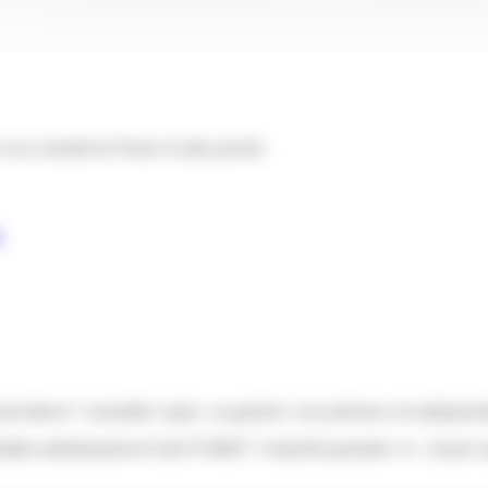
et au consulat de France le plus proche.
r
enevidence">ensemble</span> au guichet. Leur présence est indispensa
ites-administratives/?xml=F18605">l'autorité parentale</a>. Il peut s'ag