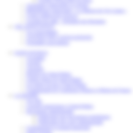
Assistantes maternelles et crèches
Bibliothèque municipale « La Maison du Ver Lisant »
Centre médical des Sources
Location de salle – Domaine des Brumiers
VIE ASSOCIATIVE
Les Associations
AGENDA DES ASSOCIATIONS
Formalités associations
SAINT-PATHUS
Actualités
Agenda
Annuaire
Histoire de Saint-Pathus
Galerie photo de Saint-Pathus
Les lignes de bus à Saint-Pathus
Communauté de Communes Plaines et Monts de France
LA MAIRIE
Vos élus
Conseils municipaux à Saint-Pathus
Documents administratifs
Publication des documents budgétaires
Publication des actes administratifs
Communiqué et journal municipal
Objets Perdus