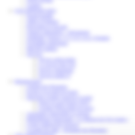
Contact
VOS DÉMARCHES
Portail famille
Offres d’emplois
Prévention et sécurité
Ordures ménagères – Déchetterie
Solidarité, Seniors, C.C.A.S. et Le Vestiaire
Formalités entreprises
Marchés publics
Services
Service périscolaire
Le service état civil
Service urbanisme
Service-public.fr
Infrastructures
Cinéma des Brumiers
Écoles et accueils de loisirs
Direction scolaire jeunesse et sport
Point Accueil Jeunes (PAJ)
Scolaire Périscolaire & Sport
Assistantes maternelles et crèches
Bibliothèque municipale « La Maison du Ver Lisant »
Centre médical des Sources
Location de salle – Domaine des Brumiers