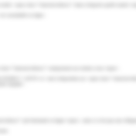
ndre <span class="miseenevidence">dans n'importe quelle mairie</span>
t consultable en ligne :
an class="miseenevidence">uniquement sur rendez-vous</span>.
/?xml=R50821">ANTS</a> met à disposition un <span class="miseenevi
rie équipée :
nevidence">pré-demande en ligne</span>, mais ce n'est pas une obligat
sier.