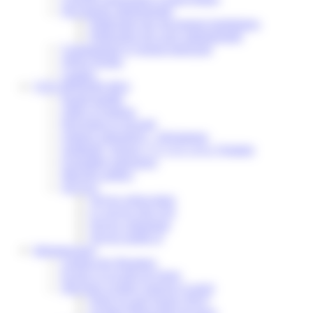
Documents administratifs
Publication des documents budgétaires
Publication des actes administratifs
Communiqué et journal municipal
Objets Perdus
Contact
VOS DÉMARCHES
Portail famille
Offres d’emplois
Prévention et sécurité
Ordures ménagères – Déchetterie
Solidarité, Seniors, C.C.A.S. et Le Vestiaire
Formalités entreprises
Marchés publics
Services
Service périscolaire
Le service état civil
Service urbanisme
Service-public.fr
Infrastructures
Cinéma des Brumiers
Écoles et accueils de loisirs
Direction scolaire jeunesse et sport
Point Accueil Jeunes (PAJ)
Scolaire Périscolaire & Sport