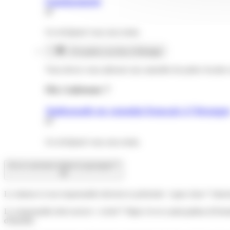
Gendarmerie
Un récépissé vous sera remis.
Si la perte a eu lieu à l'étranger
Vous devez vous adresser aux autorités de police locales 
Où s’adresser ?
Ambassade ou consulat français à l'étrange
Un récépissé vous sera remis.
Où et comment refaire le passeport ?
Le mineur et son responsable doivent se présenter <span class="mise
Le responsable doit exercer <a href="https://www.saint-pathus.fr/formal
d'identité.