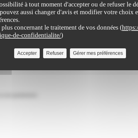
ossibilité à tout moment d'accepter ou de refuser le d
pouvez aussi changer d'avis et modifier votre choix e
érences.
 plus concernant le traitement de vos données (
https:
tique-de-confidentialite/
)
 ou non - de demander un nouveau passeport immédiatement
Accepter
Refuser
Gérer mes préférences
du nouveau passeport et jointe au formulaire.
ou une gendarmerie.