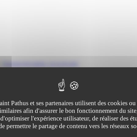
>
Passeport d'un mineur : en cas de perte
tive (Première ministre)
aint Pathus et ses partenaires utilisent des cookies ou
imilaires afin d'assurer le bon fonctionnement du site
d'optimiser l'expérience utilisateur, de réaliser des ét
 de permettre le partage de contenu vers les réseaux s
e. Si un nouveau passeport est demandé immédiatement, la déclaration de
t qui a été perdu.