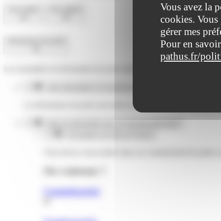
Vous avez la p
Tout replier
Tout déplier
cookies. Vous 
gérer mes préf
Déclaration de perte
Pour en savoir
pathus.fr/poli
Les formalités de déclaration de perte dépendent de votre volonté -
Vous demandez un nouveau passeport
La déclaration de perte sera faite en mairie lors de la demande 
Vous ne demandez pas un nouveau passeport
Si la perte a eu lieu en France
Vous devez vous rendre dans un commissariat de police 
Où s’adresser ?
Commissariat