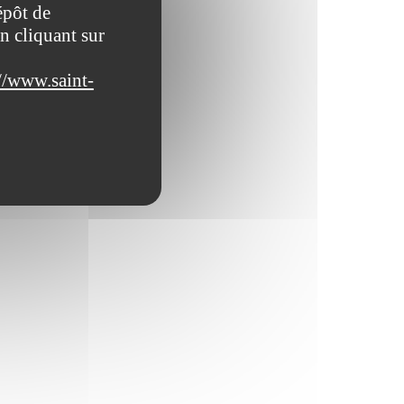
épôt de
n cliquant sur
//www.saint-