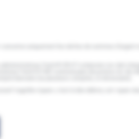
n> concerne uniquement les dettes de sommes d'argent 
s-administratives/?xml=R15912">créancier</a> doit char
tratives/?xml=F2158">commissaire de justice</a> de ré
mpte bancaire (ou plusieurs comptes, si nécessaire).
sion">signifie</span>, c'est-à-dire délivre, cet <span c