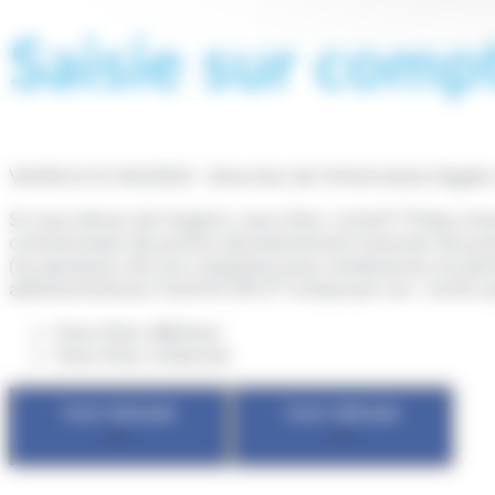
Saisie sur comp
Vérifié le 01/04/2023 - Direction de l'information légal
Si vous devez de l'argent, vous êtes <a href="https:/
commissaire de justice (anciennement huissier de justi
(ou plusieurs de vos comptes) pour rembourser en parti
administratives/?xml=R15912">créancier</a>. Cette sa
Vous êtes débiteur
Vous êtes créancier
TOUT REPLIER
TOUT DÉPLIER