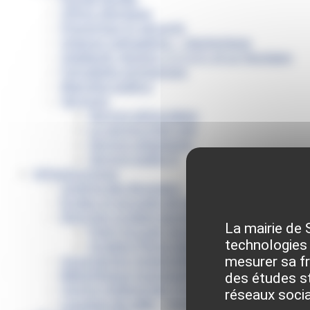
Offres d’emplois
Prévention et sécurité
Ordures ménagères – Déchetterie
Solidarité, Seniors, C.C.A.S. et Le Vestiaire
Formalités entreprises
Marchés publics
Services
Service périscolaire
Le service état civil
Service urbanisme
Service-public.fr
Infrastructures
Cinéma des Brumiers
Écoles et accueils de loisirs
Direction scolaire jeunesse et sport
La mairie de 
Point Accueil Jeunes (PAJ)
technologies 
Scolaire Périscolaire & Sport
mesurer sa fré
Assistantes maternelles et crèches
Bibliothèque municipale « La Maison du Ver L
des études st
Centre médical des Sources
réseaux soci
Location de salle – Domaine des Brumiers