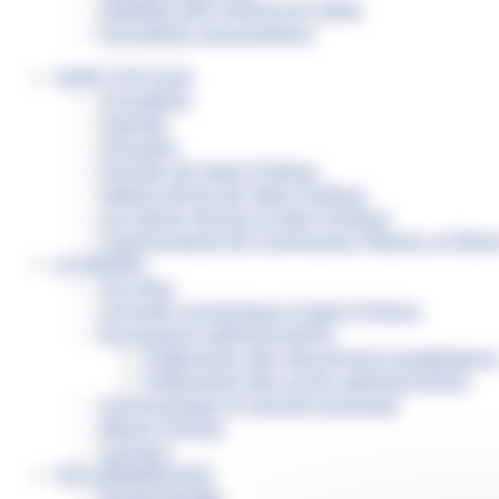
AGENDA DES ASSOCIATIONS
Formalités associations
SAINT-PATHUS
Actualités
Agenda
Annuaire
Histoire de Saint-Pathus
Galerie photo de Saint-Pathus
Les lignes de bus à Saint-Pathus
Communauté de Communes Plaines et Mont
LA MAIRIE
Vos élus
Conseils municipaux à Saint-Pathus
Documents administratifs
Publication des documents budgétaire
Publication des actes administratifs
Communiqué et journal municipal
Objets Perdus
Contact
VOS DÉMARCHES
Portail famille