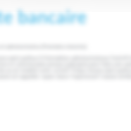
te bancaire
e et administrative (Première ministre)
/www.saint-pathus.fr/formalites-administratives/?xml=R
ce et commissaire-priseur judiciaire) peut faire une sa
e ou en totalité votre <a href="https://www.saint-pathu
isie est appelée <span class="expression">saisie-attri