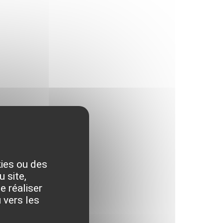
kies ou des
 site,
e réaliser
 vers les