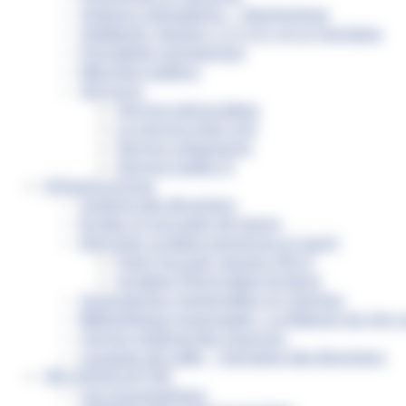
Ordures ménagères – Déchetterie
Solidarité, Seniors, C.C.A.S. et Le Vestiaire
Formalités entreprises
Marchés publics
Services
Service périscolaire
Le service état civil
Service urbanisme
Service-public.fr
Infrastructures
Cinéma des Brumiers
Écoles et accueils de loisirs
Direction scolaire jeunesse et sport
Point Accueil Jeunes (PAJ)
Scolaire Périscolaire & Sport
Assistantes maternelles et crèches
Bibliothèque municipale « La Maison du Ver L
Centre médical des Sources
Location de salle – Domaine des Brumiers
VIE ASSOCIATIVE
Les Associations