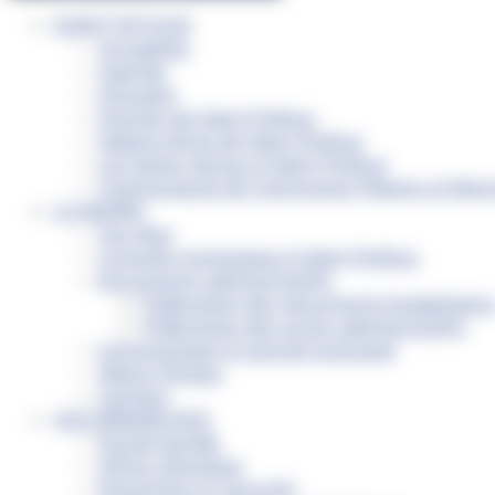
SAINT-PATHUS
Actualités
Agenda
Annuaire
Histoire de Saint-Pathus
Galerie photo de Saint-Pathus
Les lignes de bus à Saint-Pathus
Communauté de Communes Plaines et Mont
LA MAIRIE
Vos élus
Conseils municipaux à Saint-Pathus
Documents administratifs
Publication des documents budgétaire
Publication des actes administratifs
Communiqué et journal municipal
Objets Perdus
Contact
VOS DÉMARCHES
Portail famille
Offres d’emplois
Prévention et sécurité