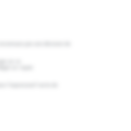
reconnues par une décision de
ger un <a
diger un <span
lass="expression">acte de