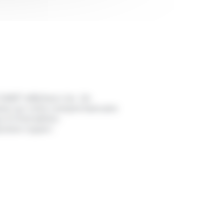
12468">débiteur</a>. Un
isie sur votre compte bancaire
s.fr/formalites-
bution</span>.