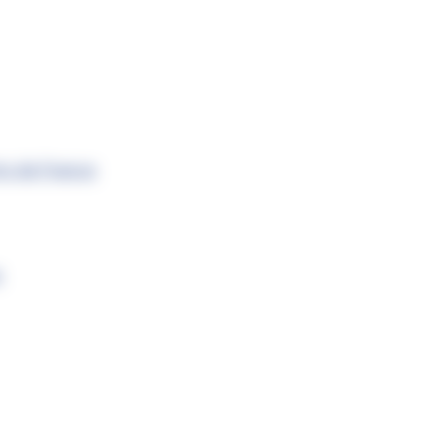
s de France
s