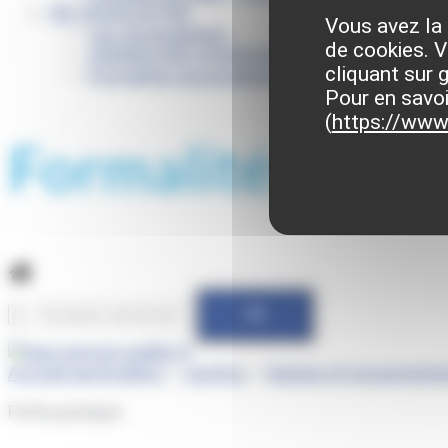
VIE ASSOCIATIVE
Vous avez la 
Les Associations
de cookies. V
AGENDA DES ASSOCIATIONS
cliquant sur 
Formalités associations
Pour en savoi
(
https://www.
Formalités admi
Accueil particuliers
>
Justice
>
Saisies et recouvrem
Fiche pratique