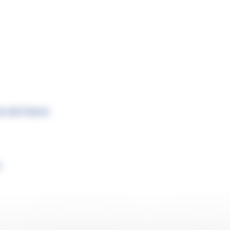
s de France
s