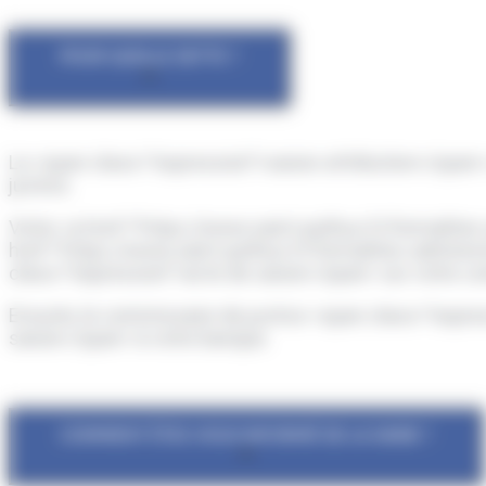
POUR QUELLE DETTE ?
La <span class="expression">saisie-attribution</spa
justice.
Votre <a href="https://www.saint-pathus.fr/formalite
href="https://www.saint-pathus.fr/formalites-adminis
class="expression">acte de saisie</span> sur votre co
Ensuite, le commissaire de justice <span class="expres
saisie</span> à votre banque.
COMMENT ÊTES-VOUS INFORMÉ DE LA SAISIE ?