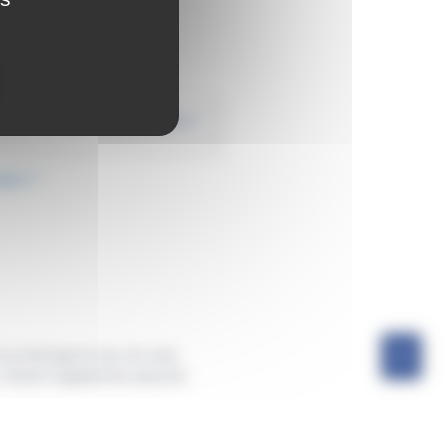
ques ?
ce n'est pas le cas, ils vous
s. Divers organismes peuvent