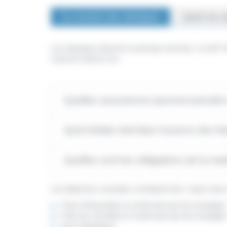
Au moment des obsèques
Après les 
Les obsèques doivent en principe avoir lieu <a href=
suivent le décès</a>.
Quelles assurances peuvent prendre 
Quel héritier doit faire l'avance des f
Quelles sont les obligations de la mai
Les dépenses suivantes constituent des <span class=
Frais d'inhumation et cérémonie qui l'accompagne
Frais de crémation et cérémonie qui l'accompagn
Avis d'obsèques