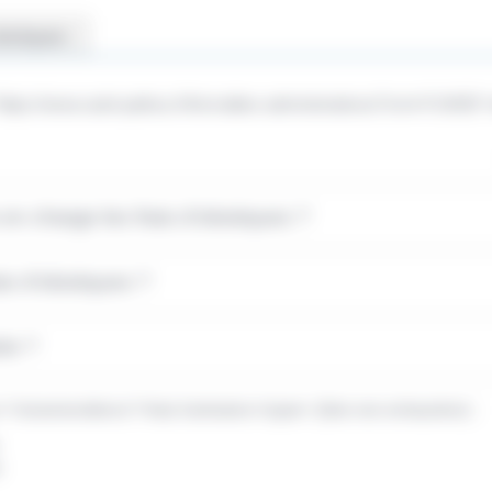
obsèques
"https://www.saint-pathus.fr/formalites-administratives/?xml=F14935">
en charge les frais d'obsèques ?
rais d'obsèques ?
rie ?
"miseenevidence">frais funéraires</span> (liste non exhaustive) :
e