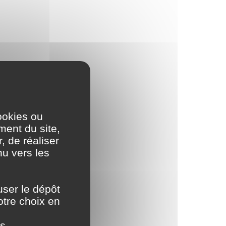
ookies ou
ment du site,
, de réaliser
nu vers les
user le dépôt
otre choix en
es