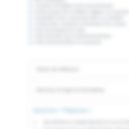
Courriers d'invitation et de remerciements
Achat et pose d'un emblème religieux sur la tomb
Acquisition d'une concession dans un cimetière
Construction, ouverture et fermeture d'un caveau
Frais de transport du corps
Frais d'érection d'un monument funéraire
Frais d'achat de fleurs et couronnes
Textes de référence
Services en ligne et formulaires
Questions ? Réponses !
Que devient un compte bancaire en cas de d