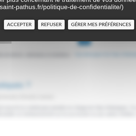
saint-pathus.fr/politique-de-confidentialite/
)
ACCEPTER
REFUSER
GÉRER MES PRÉFÉRENCES
ion de décès, obsèques et sépulture
Qui doit payer les frais d'obsè
>
bsèques ?
ministrative (Première ministre)
t souscrit un contrat pour prendre en charge les frais d'obsèques. Si 
 demander un remboursement sur la succession ou aux autres héritier