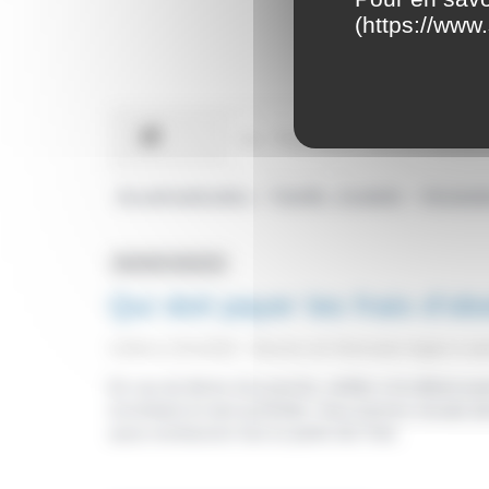
(
https://www.
Accueil particuliers
Famille - Scolarité
Déclarat
>
>
Question-réponse
Qui doit payer les frais d'o
Vérifié le 22/11/2022 - Direction de l'information légale et ad
En cas de décès d'un proche, vérifiez si le défunt avai
incombent en tant qu'héritier. Vous pourrez ensuite
aussi rembourser tout ou partie des frais.