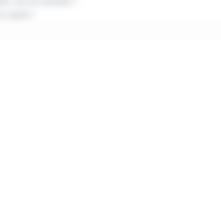
ion, acte de notoriété) ?
n salarié ?
FGAO
yants droit
 droit