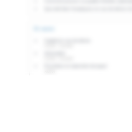
Comment prouver sa qualité d'héritier (attestat
Que doit faire l'employeur en cas de décès d'u
Et aussi
Capital en cas de décès
Famille - Scolarité
Inhumation
Famille - Scolarité
Procédure en injonction de payer
Justice
Allocation de soutien familial
Famille - Scolarité
Saisine du tribunal
Justice
Accident de la route : indemnisation par le 
Argent - Impôts - Consommation
Maladie professionnelle : indemnisation des a
Famille - Scolarité
Accident du travail : indemnisation des ayants