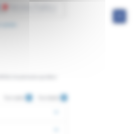
 orphelin
e (MSA) à la personne qui élève
Tout replier
Tout déplier