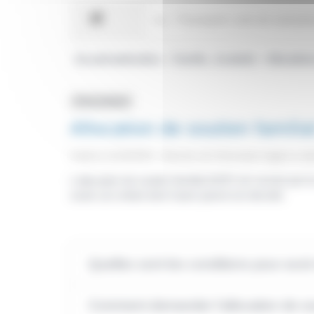
Accueil particuliers
Famille - Scolarité
Allocation
>
>
Fiche pratique
Allocation de soutien familia
Vérifié le 01/04/2023 - Direction de l'information légale et a
L'allocation de soutien familial (ASF) est versée par l
seule son enfant dont l'autre parent est décédé.
Quelles sont les conditions pour avoir 
Comment demander l'allocation de sou