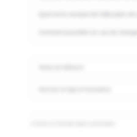
Quel est le montant de l'allocation de 
Comment procéder en cas de changem
Textes de référence
Services en ligne et formulaires
©
Direction de l'information légale et administrative