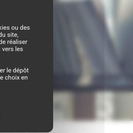
kies ou des
u site,
de réaliser
 vers les
er le dépôt
re choix en