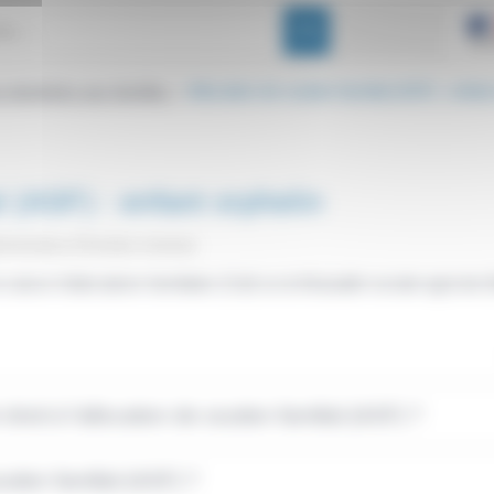
s destinées aux familles
Allocation de soutien familial (ASF) : enfant
>
l (ASF) : enfant orphelin
dministrative (Première ministre)
a caisse d'allocations familiales (Caf) ou la Mutualité sociale agricol
droit à l'allocation de soutien familial (ASF) ?
tien familial (ASF) ?