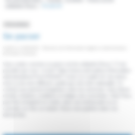
solidarité (Pacs)
Se pacser
>
Fiche pratique
Se pacser
Vérifié le 21/06/2023 - Direction de l'information légale et administrative
(Première ministre)
Vous voulez conclure un pacte civil de solidarité (Pacs) ? C'est
possible que vous <a href="https://www.saint-pathus.fr/formalites-
administratives/?xml=R42442">viviez en couple</a> de même
sexe ou de sexe différent, quelle que soit votre nationalité. Ce
contrat vous permet d'organiser votre vie commune. Vous devez
remplir certaines conditions et rédiger une convention. Votre Pacs
peut être enregistré en mairie, dans une ambassade ou un
consulat, ou chez un notaire. Nous vous guidons dans vos
démarches.