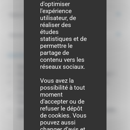
d'optimiser
l'expérience
Textes de référence
utilisateur, de
réaliser des
études
Services en ligne et formulaires
statistiques et de
permettre le
partage de
Questions ? Réponses !
contenu vers les
réseaux sociaux.
Quel est le coût d'un Pacs ?
Peut-on se pacser avec un membre de sa famille ?
Vous avez la
Traduction d'un document : comment trouver un
possibilité à tout
traducteur agréé ?
moment
Décès du partenaire de Pacs : quelles sont les
d'accepter ou de
règles de succession ?
refuser le dépôt
Mariage, Pacs ou concubinage (union libre) : quelles
de cookies. Vous
différences ?
pouvez aussi
changer d'avis et