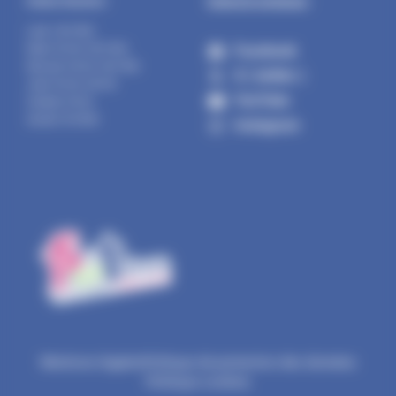
Suivez la commune :
Horaires d’ouverture :
Lundi : 14h-17h30
Facebook
Mardi : 9h-12h | 14h-17h30
Mercredi : 9h-12h | 14h-17h30
X ( twitter )
Jeudi : 9h-12h | 14h-19h
YouTube
Vendredi : 9h-12h
Samedi : 9h-12h30
Instagram
Mentions légales
Politique de protection des données
Politique cookies