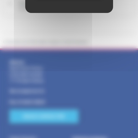
Couples en Europe
Notaires d'Europe
©
Direction de l'information légale et administrative
Adresse :
Mairie Saint-Pathus
6 Rue Saint Antoine
77178 Saint-Pathus
Tél : 01.60.01.01.73
Fax : 01.60.01.58.29
NOUS CONTACTER