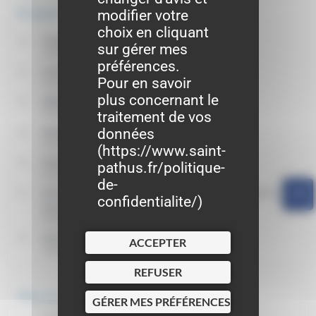
modifier votre
Et aussi
choix en cliquant
Carte d'identité
sur gérer mes
Papiers - Citoyenneté - Élections
préférences.
Actes d'état civil
Pour en savoir
Papiers - Citoyenneté - Élections
plus concernant le
Effets d'un Pacs
traitement de vos
Famille - Scolarité
données
Modifier un Pacs
Famille - Scolarité
(
https://www.saint-
Dissoudre un Pacs
pathus.fr/politique-
Famille - Scolarité
de-
Acte de naissance : demande de copie intégrale ou
confidentialite/
)
d'extrait
Papiers - Citoyenneté - Élections
Acte de décès : demande de copie intégrale
ACCEPTER
Papiers - Citoyenneté - Élections
REFUSER
Pour en savoir plus
GÉRER MES PRÉFÉRENCES