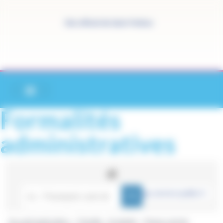
Panneau de gestion des cookies
Site officiel de Saint-Pathus
Formalités
administratives
Accueil particuliers
Famille - Scolarité
Pacte civil de
>
>