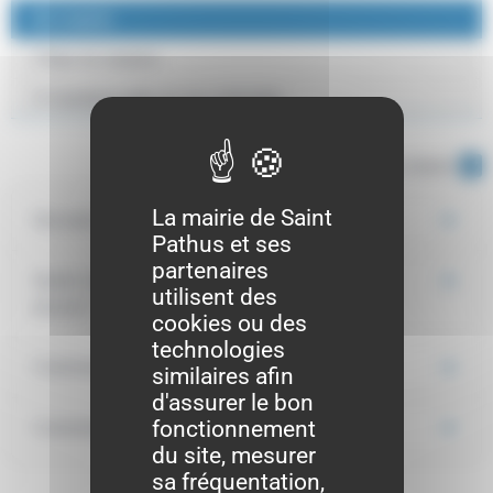
En mairie
Chez le notaire
À l'ambassade ou au consulat
Tout replier
Tout déplier
La mairie de Saint
Qui peut conclure un Pacs ?
Pathus et ses
partenaires
Quels sont les documents à fournir pour se
utilisent des
pacser ?
cookies ou des
technologies
Comment rédiger le Pacs ?
similaires afin
d'assurer le bon
fonctionnement
Comment le Pacs est-il enregistré ?
du site, mesurer
sa fréquentation,