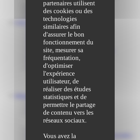
partenaires utilisent
Communiqué et journal municipal
des cookies ou des
Objets Perdus
Contact
technologies
VOS DÉMARCHES
similaires afin
Portail famille
d'assurer le bon
Offres d’emplois
Prévention et sécurité
fonctionnement du
Ordures ménagères – Déchetterie
site, mesurer sa
Solidarité, Seniors, C.C.A.S. et Le Vestiaire
Formalités entreprises
fréquentation,
Marchés publics
d'optimiser
Services
l'expérience
Service périscolaire
Le service état civil
utilisateur, de
Service urbanisme
réaliser des études
Service-public.fr
Infrastructures
statistiques et de
Cinéma des Brumiers
permettre le partage
Écoles et accueils de loisirs
de contenu vers les
Direction scolaire jeunesse et sport
Point Accueil Jeunes (PAJ)
réseaux sociaux.
Scolaire Périscolaire & Sport
Assistantes maternelles et crèches
Vous avez la
Bibliothèque municipale « La Maison du Ver Lisant »