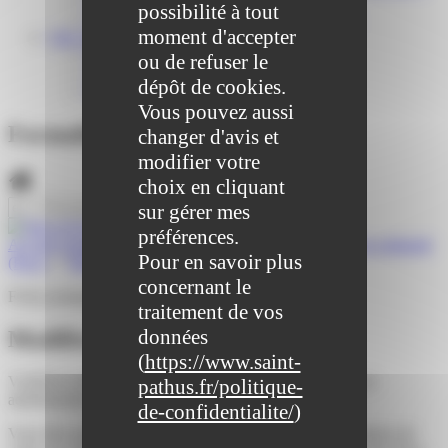
Centre médical des Sources
possibilité à tout
Location de salle – Domaine des Brumiers
moment d'accepter
VIE ASSOCIATIVE
Les Associations
ou de refuser le
AGENDA DES ASSOCIATIONS
dépôt de cookies.
Formalités associations
Vous pouvez aussi
Formalités administratives
changer d'avis et
modifier votre
choix en cliquant
sur gérer mes
préférences.
Accueil particuliers
>
Famille - Scolarité
>
Pacte civil de solidarité
Pour en savoir plus
(Pacs)
>
Modifier un Pacs
concernant le
Fiche pratique
traitement de vos
données
Modifier un Pacs
(
https://www.saint-
Vérifié le 21/09/2022 - Direction de l'information légale et
pathus.fr/politique-
administrative (Première ministre)
de-confidentialite/
)
Vous êtes pacsé et souhaitez modifier les règles d'organisation de