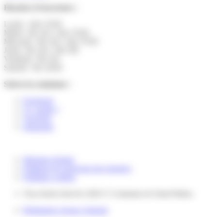
Horaires d’ouverture :
Lundi : 14h-17h30
Mardi : 9h-12h | 14h-17h30
Mercredi : 9h-12h | 14h-17h30
Jeudi : 9h-12h | 14h-19h
Vendredi : 9h-12h
Samedi : 9h-12h30
Suivez la commune :
Facebook
X ( twitter )
YouTube
Instagram
Mentions légales
Politique de protection des données
Politique cookies
Tous droits réservés 2026 © Commune de Saint-Pathus.
Réalisation Agence Subotaï