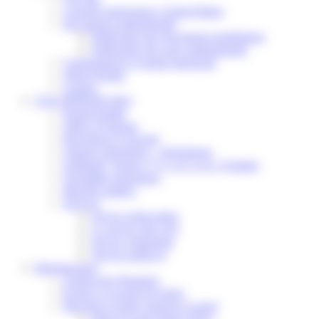
Conseils municipaux à Saint-Pathus
Documents administratifs
Publication des documents budgétaires
Publication des actes administratifs
Communiqué et journal municipal
Objets Perdus
Contact
VOS DÉMARCHES
Portail famille
Offres d’emplois
Prévention et sécurité
Ordures ménagères – Déchetterie
Solidarité, Seniors, C.C.A.S. et Le Vestiaire
Formalités entreprises
Marchés publics
Services
Service périscolaire
Le service état civil
Service urbanisme
Service-public.fr
Infrastructures
Cinéma des Brumiers
Écoles et accueils de loisirs
Direction scolaire jeunesse et sport
Point Accueil Jeunes (PAJ)