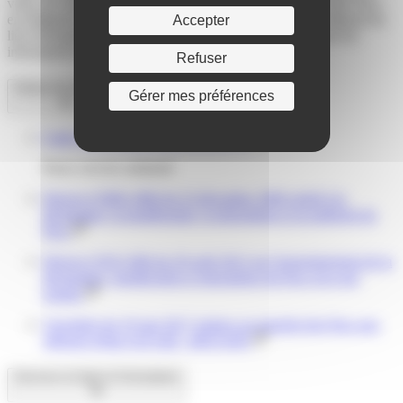
votre vie commune ? Dans ce cas, vous devez modifier votre Pacs
en rédigeant une convention modificative. La démarche dépend du
Accepter
lieu d'enregistrement du Pacs initial. Nous vous présentons les
informations nécessaires.
Refuser
Textes de référence
Gérer mes préférences
Code civil : articles 515-1 à 515-7-1
Pacte civil de solidarité
Décret n°2006-1806 du 23 décembre 2006 relatif à la
déclaration, la modification, la dissolution et la publicité du
Pacs
Décret n°2012-966 du 20 août 2012 sur l'enregistrement de la
déclaration, modification et dissolution du Pacs reçu par
notaire
Circulaire du 10 mai 2017 relative au transfert des Pacs aux
officiers d'état civil (pdf - 469.6 KB)
Services en ligne et formulaires