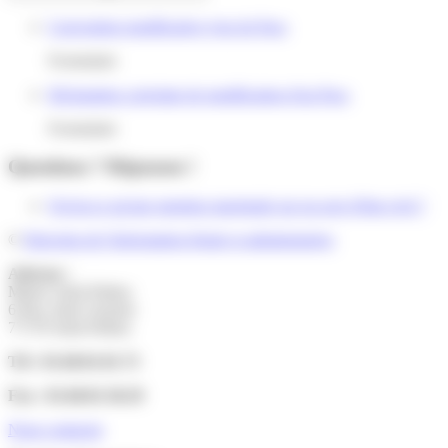
Convention modificative type de Pacs
Formulaire
Déclaration conjointe de modification d'un Pacs
Formulaire
Questions ? Réponses !
Qu'est-ce qu'une mention marginale sur un acte d'état civil ?
©
Direction de l'information légale et administrative
Adresse :
Mairie Saint-Pathus
6 Rue Saint Antoine
77178 Saint-Pathus
Tél : 01.60.01.01.73
Fax : 01.60.01.58.29
Nous contacter