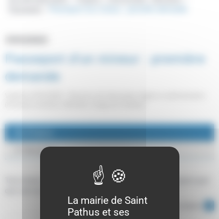
Passeport
Passeport d'un mineur : première demande
>
Fiche pratique
Passeport d'un mineur : première
demande
Vérifié le 23/11/2022 - Direction de l'information légale et administrative
(Première ministre), Ministère chargé de l'intérieur
En France
À l'étranger
Tout mineur de nationalité française peut avoir un passeport quel
que soit son âge (même un bébé).
La mairie de Saint
Tout replier
Tout déplier
Pathus et ses