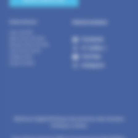
Suivez la commune :
Horaires d’ouverture :
Lundi : 14h-17h30
Facebook
Mardi : 9h-12h | 14h-17h30
Mercredi : 9h-12h | 14h-17h30
X ( twitter )
Jeudi : 9h-12h | 14h-19h
YouTube
Vendredi : 9h-12h
Samedi : 9h-12h30
Instagram
Mentions légales
Politique de protection des données
Politique cookies