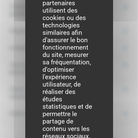
partenaires
Choisir le lieu où vous ferez la démarche et, en
utilisent des
général, prendre rendez-vous
cookies ou des
technologies
Préparer les documents à présenter
similaires afin
d'assurer le bon
fonctionnement
Acheter le timbre fiscal sur internet
du site, mesurer
sa fréquentation,
Vous rendre au lieu que vous avez choisi pour
d'optimiser
faire la demande
l'expérience
utilisateur, de
Suivre l'avancement de la fabrication du
réaliser des
passeport
études
statistiques et de
permettre le
Retirer le passeport quand il est disponible
partage de
contenu vers les
réseaux sociaux.