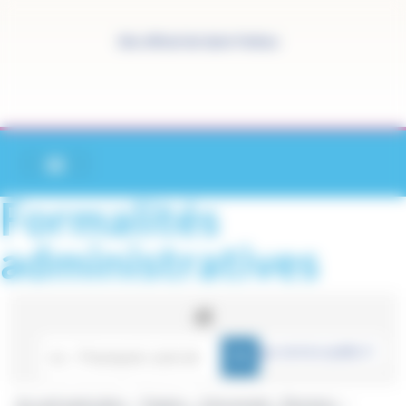
Panneau de gestion des cookies
Site officiel de Saint-Pathus
Formalités
administratives
Accueil particuliers
Papiers - Citoyenneté - Élections
>
>