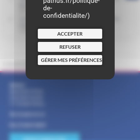
pathus.fr/politique-
dématérialisé
de-
Agence nationale des titres sécurisés (ANTS)
confidentialite/
)
Consuls honoraires habilités à remettre les cartes
d'identité et les passeports
Legifrance
ACCEPTER
REFUSER
GÉRER MES PRÉFÉRENCES
©
Direction de l'information légale et administrative
Adresse :
Mairie Saint-Pathus
6 Rue Saint Antoine
77178 Saint-Pathus
Tél : 01.60.01.01.73
Fax : 01.60.01.58.29
NOUS CONTACTER