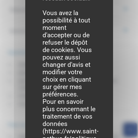
Textes de référence
Vous avez la
possibilité à tout
moment
Services en ligne et formulaires
d'accepter ou de
refuser le dépôt
de cookies. Vous
Questions ? Réponses !
pouvez aussi
changer d'avis et
Quelle photo doit-on fournir ?
modifier votre
Quels recours si le dossier est refusé ?
choix en cliquant
Avec quels documents un mineur français peut-il
sur gérer mes
voyager à l'étranger ?
préférences.
Comment prouver l'autorité parentale ?
Pour en savoir
Comment prouver le domicile ?
plus concernant le
traitement de vos
données
Pour en savoir plus
(
https://www.saint-
Vérifier si l'état civil de votre ville de naissance est