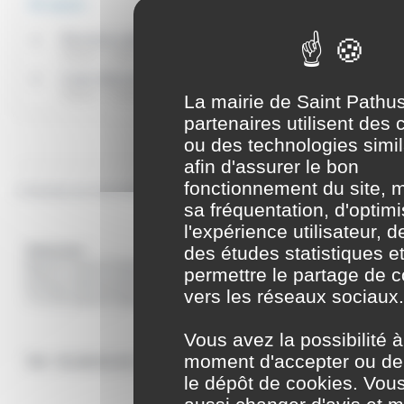
Et aussi
Élections politiques : déroulement du scrutin
Papiers - Citoyenneté - Élections
Carte électorale
Papiers - Citoyenneté - Élections
La mairie de Saint Pathus
partenaires utilisent des 
ou des technologies simil
afin d'assurer le bon
fonctionnement du site, 
©
Direction de l'information légale et administrative
sa fréquentation, d'optimi
l'expérience utilisateur, d
Adresse :
des études statistiques e
Mairie Saint-Pathus
permettre le partage de 
6 Rue Saint Antoine
vers les réseaux sociaux.
77178 Saint-Pathus
Vous avez la possibilité à
moment d'accepter ou de
Tél : 01.60.01.01.73
le dépôt de cookies. Vou