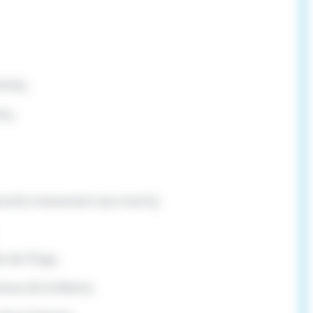
che),
hu,
(proche monument aux morts),
e de l’Orge,
venue de la Marne,