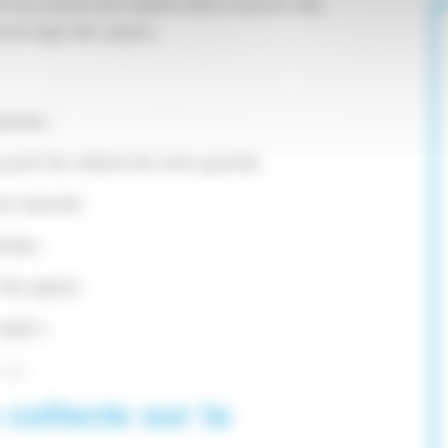
aux points de collecte dans toute la ville,
ramassage des sapins.
antes :
 point de collecte de votre quartier
ns naturels
tirées
r les sapins
sapin »
 …).
 collecte sur la