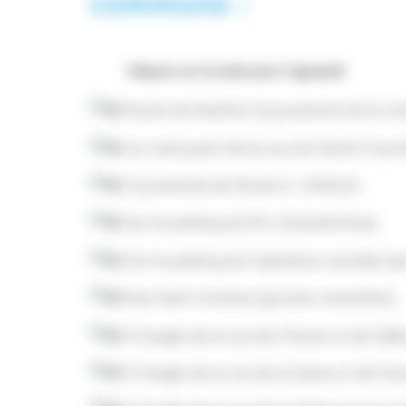
commune :
Cliquez sur la carte pour l’agrandir
Route de Noëfort (à proximité de la crè
Au rond-point de la rue du Poirier Fourc
À proximité de l’école A. VIVALDI,
Sur le parking du PAJ (Grande Rue),
Sur le parking du Capitaine Leuridan 
Rue Saint Antoine (proche cimetière),
À l’angle de la rue de l’Yonne et de l’allé
À l’angle de la rue de la Seine et de l’a