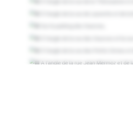
À l’angle de la rue de la Thérouanne e
À l’angle de la rue de Launette et de la
Sur le parking des Sources,
À l’angle de la rue des Sources et la r
À l’angle de la rue des Petits Ormes et 
À l’angle de la rue Jean Mermoz et de l
Au rond-point de la rue Colette et de l
Rue Simone de Beauvoir (proche rond-poi
Sur le parking des services techniques 
Brumiers.