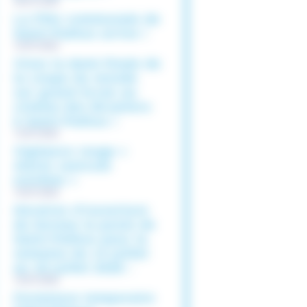
30/07/2026
La Fête communale de
Saint-Pathus arrive !
16/07/2026
Vivez la demi-finale de
la coupe du monde
sur grand écran au
cinéma des Brumiers
à Saint-Pathus !
13/07/2026
Vigilance rouge «
Alerte canicule
extrême »
10/07/2026
Horaires d’ouverture
du bureau la poste de
Saint-Pathus pour la
semaine du 13 juillet
au 18 juillet 2026 :
10/07/2026
Fermeture temporaire