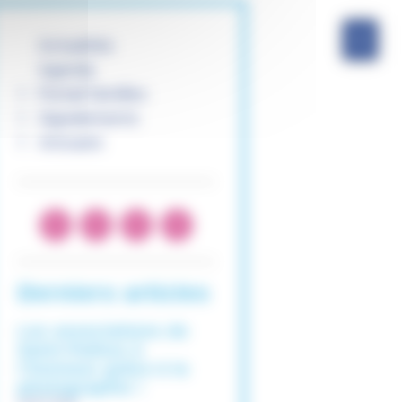
Actualités
Agenda
Portail familles
Signalements
Annuaire
Derniers articles
Les associations de
Saint-Pathus à
l’honneur grâce à la
photographie !