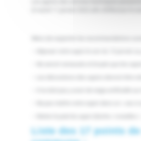
Les agents des services techniques passeront 
le mardi 11 janvier 2022 afin d’effectuer le 
Merci de respecter les recommandations suiv
– Déposer votre sapin le soir du 10 janvier au
– Ne seront ramassés et broyés que les sapi
– Les décorations des sapins devront être re
– Il ne doit pas y avoir de neige artificielle su
– Ne pas mettre votre sapin dans un « sac à 
– Retirer le pied du sapin (bûche / croisillon /
Liste des 17 points de