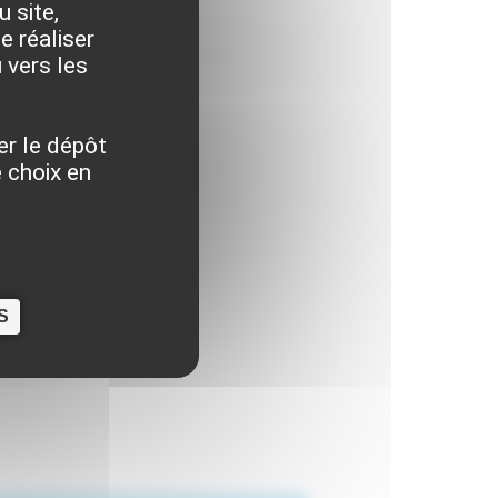
 site,
e réaliser
 vers les
er le dépôt
 choix en
S