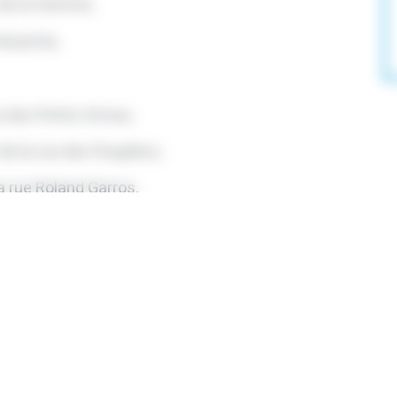
t de la Somme,
 Nonette,
ue des Petits Ormes,
de la rue des Peupliers,
a rue Roland Garros,
a rue Joséphine Baker,
nt de la Solidarité),
situé derrière le Centre Culturel des