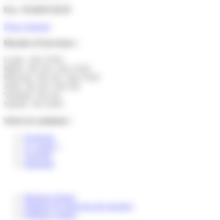
Fax : 01.60.01.58.29
Nous contacter
Horaires d’ouverture :
Lundi : 14h-17h30
Mardi : 9h-12h | 14h-17h30
Mercredi : 9h-12h | 14h-17h30
Jeudi : 9h-12h | 14h-19h
Vendredi : 9h-12h
Samedi : 9h-12h30
Suivez la commune :
Facebook
X ( twitter )
YouTube
Instagram
Mentions légales
Politique de protection des données
Politique cookies