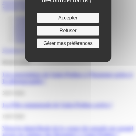
Précédent
Prochaine permanence du Maire
Suivant
Collecte des sapins
Accepter
Actualités
Agenda
Portail familles
Refuser
Signalements
Annuaire
Gérer mes préférences
Facebook
Twitter
Youtube
Instagram
Derniers articles
Les associations de Saint-Pathus à l’honneur grâce à
la photographie !
30/07/2026
La Fête communale de Saint-Pathus arrive !
16/07/2026
Vivez la demi-finale de la coupe du monde sur grand
écran au cinéma des Brumiers à Saint-Pathus !