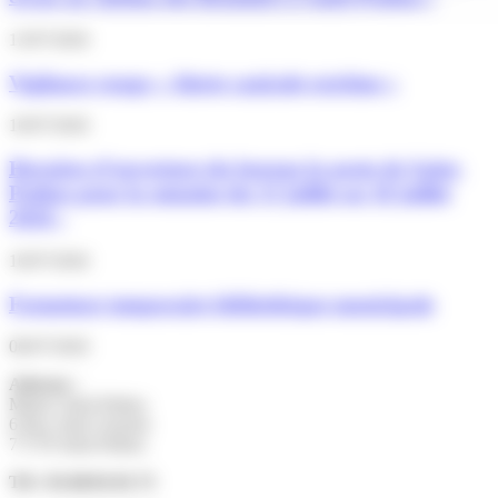
13/07/2026
Vigilance rouge « Alerte canicule extrême »
10/07/2026
Horaires d’ouverture du bureau la poste de Saint-
Pathus pour la semaine du 13 juillet au 18 juillet
2026 :
10/07/2026
Fermeture temporaire bibliothèque municipale
06/07/2026
Adresse :
Mairie Saint-Pathus
6 Rue Saint Antoine
77178 Saint-Pathus
Tél : 01.60.01.01.73