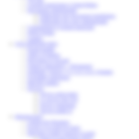
Conseils municipaux à Saint-Pathus
Documents administratifs
Publication des documents budgétaires
Publication des actes administratifs
Communiqué et journal municipal
Objets Perdus
Contact
VOS DÉMARCHES
Portail famille
Offres d’emplois
Prévention et sécurité
Ordures ménagères – Déchetterie
Solidarité, Seniors, C.C.A.S. et Le Vestiaire
Formalités entreprises
Marchés publics
Services
Service périscolaire
Le service état civil
Service urbanisme
Service-public.fr
Infrastructures
Cinéma des Brumiers
Écoles et accueils de loisirs
Direction scolaire jeunesse et sport
Point Accueil Jeunes (PAJ)