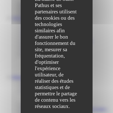
Pathus et ses
Communiqué et journal municipal
Objets Perdus
partenaires utilisent
Contact
des cookies ou des
VOS DÉMARCHES
Portail famille
technologies
Offres d’emplois
similaires afin
Prévention et sécurité
d'assurer le bon
Ordures ménagères – Déchetterie
Solidarité, Seniors, C.C.A.S. et Le Vestiaire
fonctionnement du
Formalités entreprises
site, mesurer sa
Marchés publics
Services
fréquentation,
Service périscolaire
d'optimiser
Le service état civil
l'expérience
Service urbanisme
Service-public.fr
utilisateur, de
Infrastructures
réaliser des études
Cinéma des Brumiers
Écoles et accueils de loisirs
statistiques et de
Direction scolaire jeunesse et sport
permettre le partage
Point Accueil Jeunes (PAJ)
de contenu vers les
Scolaire Périscolaire & Sport
Assistantes maternelles et crèches
réseaux sociaux.
Bibliothèque municipale « La Maison du Ver Lisant »