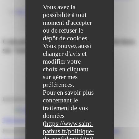
Centre médical des Sources
Vous avez la
Location de salle – Domaine des Brumiers
VIE ASSOCIATIVE
possibilité à tout
Les Associations
moment d'accepter
AGENDA DES ASSOCIATIONS
Formalités associations
ou de refuser le
dépôt de cookies.
Calendrier 2022 de la collecte des déchets
Vous pouvez aussi
sur Saint-Pathus
changer d'avis et
modifier votre
choix en cliquant
sur gérer mes
préférences.
Pour en savoir plus
concernant le
Information transmise par la
CCPMF
traitement de vos
données
Télécharger le document au format PDF
(
https://www.saint-
pathus.fr/politique-
Retrouvez les modalités complètes de collecte sur
cette page
de-confidentialite/
)