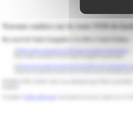
Travaux routiers sur la route N330 du lun
Du nord de Saint-Soupplets à la D9e à Saint-Pathus
Rénovation-chaussées-N330-Saint-Soupplets-Saint-Pathus
Zoom sur le plan des travaux de la N330 et de la déviation qui 
FERMETURE 24/24H. Nous vous informons que l’État va procéder, à la 
chantier).
Consulter l’
arrête préfectoral
concernant les travaux routiers de la N3