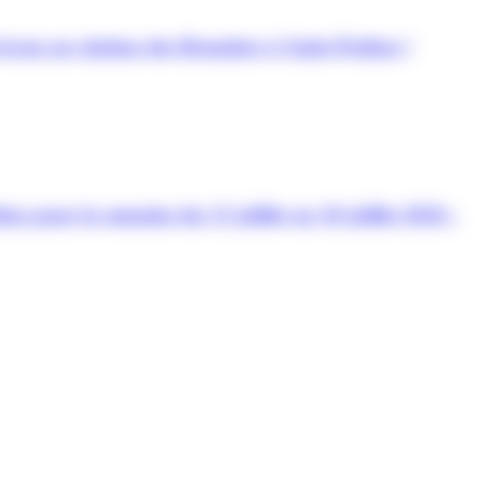
écran au cinéma des Brumiers à Saint-Pathus !
s pour la semaine du 13 juillet au 18 juillet 2026 :