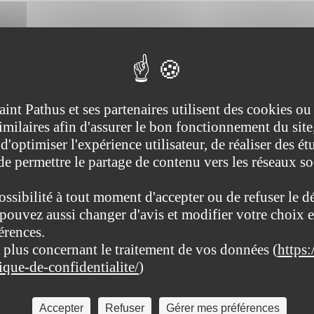
 2 durant le mois d’août 2022
aint Pathus et ses partenaires utilisent des cookies ou
imilaires afin d'assurer le bon fonctionnement du site
d'optimiser l'expérience utilisateur, de réaliser des ét
 chaussées sur la A104 et la RN2.
 de permettre le partage de contenu vers les réseaux s
etures, jour et nuit, 24h/24 du 1er au 10 août dans une première phase
ossibilité à tout moment d'accepter ou de refuser le d
pouvez aussi changer d'avis et modifier votre choix e
c possibilité d’une prolongation jusqu’au 25 août).
érences.
 plus concernant le traitement de vos données (
https:
tique-de-confidentialite/
)
Accepter
Refuser
Gérer mes préférences