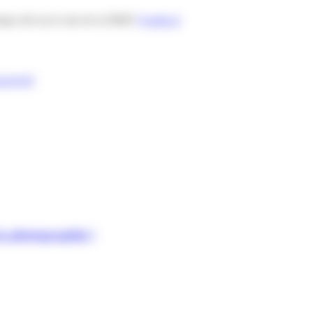
emps réel sur le site de la DiRIF
Sytadin.fr
activité
la photographie !