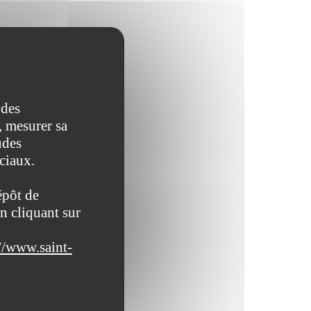
 des
, mesurer sa
udes
ociaux.
épôt de
n cliquant sur
//www.saint-