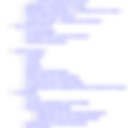
Assistantes maternelles et crèches
Bibliothèque municipale « La Maison du Ver Lisant »
Centre médical des Sources
Location de salle – Domaine des Brumiers
VIE ASSOCIATIVE
Les Associations
AGENDA DES ASSOCIATIONS
Formalités associations
SAINT-PATHUS
Actualités
Agenda
Annuaire
Histoire de Saint-Pathus
Galerie photo de Saint-Pathus
Les lignes de bus à Saint-Pathus
Communauté de Communes Plaines et Monts de France
LA MAIRIE
Vos élus
Conseils municipaux à Saint-Pathus
Documents administratifs
Publication des documents budgétaires
Publication des actes administratifs
Communiqué et journal municipal
Objets Perdus