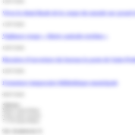
16/07/2026
Vivez la demi-finale de la coupe du monde sur grand 
13/07/2026
Vigilance rouge « Alerte canicule extrême »
10/07/2026
Horaires d’ouverture du bureau la poste de Saint-Pathu
10/07/2026
Fermeture temporaire bibliothèque municipale
06/07/2026
Adresse :
Mairie Saint-Pathus
6 Rue Saint Antoine
77178 Saint-Pathus
Tél : 01.60.01.01.73