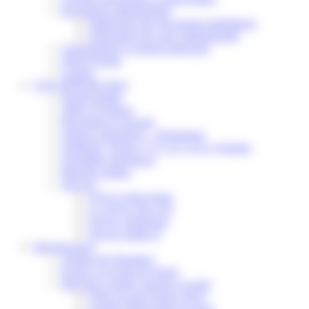
Documents administratifs
Publication des documents budgétaires
Publication des actes administratifs
Communiqué et journal municipal
Objets Perdus
Contact
VOS DÉMARCHES
Portail famille
Offres d’emplois
Prévention et sécurité
Ordures ménagères – Déchetterie
Solidarité, Seniors, C.C.A.S. et Le Vestiaire
Formalités entreprises
Marchés publics
Services
Service périscolaire
Le service état civil
Service urbanisme
Service-public.fr
Infrastructures
Cinéma des Brumiers
Écoles et accueils de loisirs
Direction scolaire jeunesse et sport
Point Accueil Jeunes (PAJ)
Scolaire Périscolaire & Sport