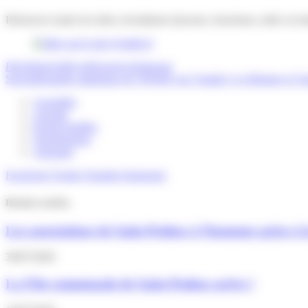
Retrouvez toutes les infos circulations (travaux, bouchons, trafic en t
Précédent
Arrêté préfectoral sécheresse
Suivant
Enquête statistique de l’INSEE sur l’emploi, le chômage et l’in
Actualités
Agenda
Portail familles
Signalements
Annuaire
Facebook
Twitter
Youtube
Instagram
Derniers articles
Les associations de Saint-Pathus à l’honneur grâce à 
30/07/2026
La Fête communale de Saint-Pathus arrive !