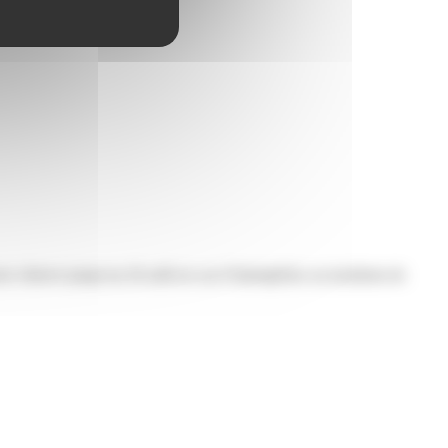
 réserve jusqu’au 26 août en cas d’intempéries ou incidents de