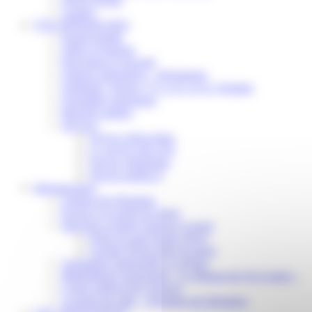
Contact
VOS DÉMARCHES
Portail famille
Offres d’emplois
Prévention et sécurité
Ordures ménagères – Déchetterie
Solidarité, Seniors, C.C.A.S. et Le Vestiaire
Formalités entreprises
Marchés publics
Services
Service périscolaire
Le service état civil
Service urbanisme
Service-public.fr
Infrastructures
Cinéma des Brumiers
Écoles et accueils de loisirs
Direction scolaire jeunesse et sport
Point Accueil Jeunes (PAJ)
Scolaire Périscolaire & Sport
Assistantes maternelles et crèches
Bibliothèque municipale « La Maison du Ver Lisant »
Centre médical des Sources
Location de salle – Domaine des Brumiers