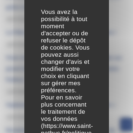
grâce à la photographie !
Vous avez la
possibilité à tout
30/07/2026
moment
d'accepter ou de
La Fête communale de Saint-Pathus arrive !
refuser le dépôt
16/07/2026
de cookies. Vous
pouvez aussi
Vivez la demi-finale de la coupe du monde sur
changer d'avis et
modifier votre
grand écran au cinéma des Brumiers à Saint-
choix en cliquant
Pathus !
sur gérer mes
préférences.
13/07/2026
Pour en savoir
plus concernant
Vigilance rouge « Alerte canicule extrême »
le traitement de
10/07/2026
vos données
(
https://www.saint-
Horaires d’ouverture du bureau la poste de
pathus.fr/politique-