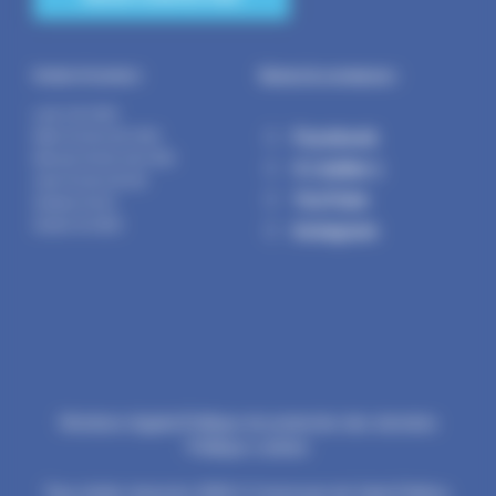
Suivez la commune :
Horaires d’ouverture :
Lundi : 14h-17h30
Facebook
Mardi : 9h-12h | 14h-17h30
Mercredi : 9h-12h | 14h-17h30
X ( twitter )
Jeudi : 9h-12h | 14h-19h
YouTube
Vendredi : 9h-12h
Samedi : 9h-12h30
Instagram
Mentions légales
Politique de protection des données
Politique cookies
Tous droits réservés 2026 © Commune de Saint-Pathus.