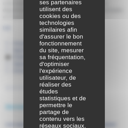
ses partenaires
concernant l’état de sécheresse du département. Le
utilisent des
département de Seine-et-Marne, comme beaucoup d’autres
cookies ou des
en France, est
technologies
Lire
similaires afin
d'assurer le bon
fonctionnement
Actualités
du site, mesurer
Agenda
sa fréquentation,
Portail familles
d'optimiser
Signalements
l'expérience
Annuaire
utilisateur, de
réaliser des
études
statistiques et de
permettre le
Derniers articles
partage de
contenu vers les
Les associations de Saint-Pathus à l’honneur
réseaux sociaux.