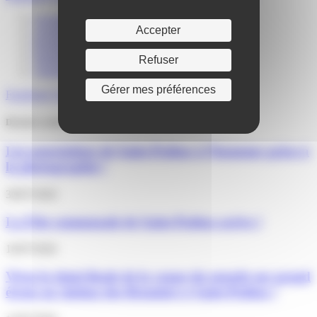
Actualités
Accepter
Agenda
Portail familles
Signalements
Refuser
Annuaire
Gérer mes préférences
Facebook
Twitter
Youtube
Instagram
Derniers articles
Les associations de Saint-Pathus à l’honneur grâce à
la photographie !
30/07/2026
La Fête communale de Saint-Pathus arrive !
16/07/2026
Vivez la demi-finale de la coupe du monde sur grand
écran au cinéma des Brumiers à Saint-Pathus !