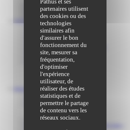
Pathus et ses
Communiqué et journal municipal
partenaires utilisent
Objets Perdus
des cookies ou des
Contact
VOS DÉMARCHES
technologies
Portail famille
similaires afin
Offres d’emplois
Prévention et sécurité
d'assurer le bon
Ordures ménagères – Déchetterie
fonctionnement du
Solidarité, Seniors, C.C.A.S. et Le Vestiaire
site, mesurer sa
Formalités entreprises
Marchés publics
fréquentation,
Services
d'optimiser
Service périscolaire
l'expérience
Le service état civil
Service urbanisme
utilisateur, de
Service-public.fr
réaliser des études
Infrastructures
Cinéma des Brumiers
statistiques et de
Écoles et accueils de loisirs
permettre le partage
Direction scolaire jeunesse et sport
de contenu vers les
Point Accueil Jeunes (PAJ)
Scolaire Périscolaire & Sport
réseaux sociaux.
Assistantes maternelles et crèches
Bibliothèque municipale « La Maison du Ver Lisant »