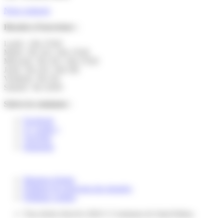
Nous contacter
Horaires d’ouverture :
Lundi : 14h-17h30
Mardi : 9h-12h | 14h-17h30
Mercredi : 9h-12h | 14h-17h30
Jeudi : 9h-12h | 14h-19h
Vendredi : 9h-12h
Samedi : 9h-12h30
Suivez la commune :
Facebook
X ( twitter )
YouTube
Instagram
Mentions légales
Politique de protection des données
Politique cookies
Tous droits réservés 2026 © Commune de Saint-Pathus.