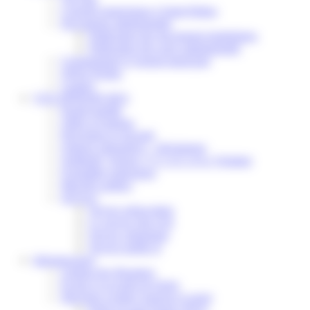
Conseils municipaux à Saint-Pathus
Documents administratifs
Publication des documents budgétaires
Publication des actes administratifs
Communiqué et journal municipal
Objets Perdus
Contact
VOS DÉMARCHES
Portail famille
Offres d’emplois
Prévention et sécurité
Ordures ménagères – Déchetterie
Solidarité, Seniors, C.C.A.S. et Le Vestiaire
Formalités entreprises
Marchés publics
Services
Service périscolaire
Le service état civil
Service urbanisme
Service-public.fr
Infrastructures
Cinéma des Brumiers
Écoles et accueils de loisirs
Direction scolaire jeunesse et sport
Point Accueil Jeunes (PAJ)