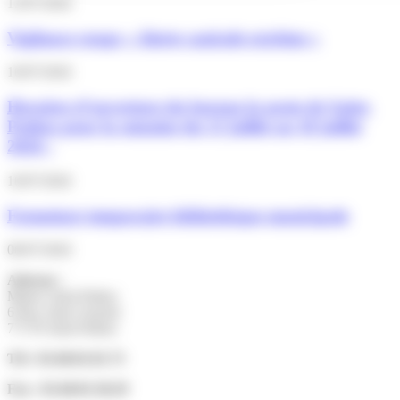
13/07/2026
Vigilance rouge « Alerte canicule extrême »
10/07/2026
Horaires d’ouverture du bureau la poste de Saint-
Pathus pour la semaine du 13 juillet au 18 juillet
2026 :
10/07/2026
Fermeture temporaire bibliothèque municipale
06/07/2026
Adresse :
Mairie Saint-Pathus
6 Rue Saint Antoine
77178 Saint-Pathus
Tél : 01.60.01.01.73
Fax : 01.60.01.58.29