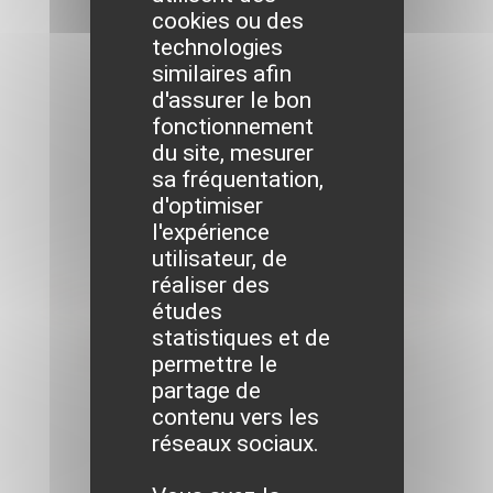
cookies ou des
technologies
similaires afin
d'assurer le bon
fonctionnement
du site, mesurer
sa fréquentation,
d'optimiser
l'expérience
utilisateur, de
réaliser des
Information aux
études
statistiques et de
habitants : La
permettre le
partage de
mairie vous
contenu vers les
réseaux sociaux.
informe