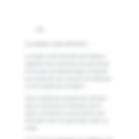
La mairie vous informe :
La mairie a été informée par plusieurs
habitants de la présence de personnes
effectuant du démarchage à domicile
pour proposer des services de débarras
ou de récupération d’objets.
Nous souhaitons simplement préciser
que la commune n’a mandaté aucun
agent, entreprise ou association pour
intervenir chez les particuliers dans ce
cadre.