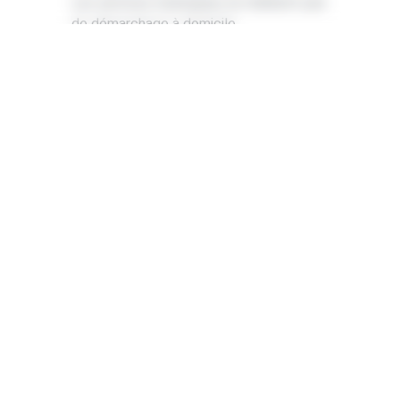
Les services municipaux ne réalisent pas
de démarchage à domicile.
Nous invitons chacun à rester vigilant
lors de toute démarche à domicile et à
ne pas hésiter à contacter la mairie ou
les policiers municipaux en cas de
question.
La municipalité reste à votre écoute.
Le 17/02/2026
PRÉCÉDENT
SUIVANT
Le PAJ t’attend !
Un nouveau café à découvrir à Saint-Pathus !