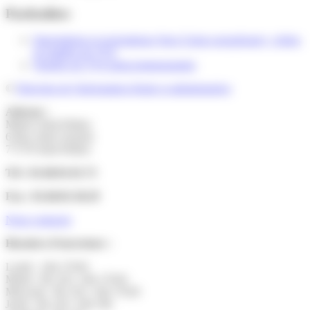
Particuliers
Importations et exportations (hors Union européenne) : règles
en matière de TVA
Numéro de TVA intracommunautaire
©
Direction de l'information légale et administrative
Adresse :
Mairie Saint-Pathus
6 Rue Saint Antoine
77178 Saint-Pathus
Tél : 01.60.01.01.73
Fax : 01.60.01.58.29
Nous contacter
Horaires d’ouverture :
Lundi : 14h-17h30
Mardi : 9h-12h | 14h-17h30
Mercredi : 9h-12h | 14h-17h30
Jeudi : 9h-12h | 14h-19h