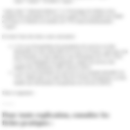
class="valeur">10 000 €</span> :
<span class="miseenevidence">[ ] J'envisage de réaliser et/ou
acquérir des prestations de services auprès d'un assujetti non établi
en France et obtenir un numéro de TVA intracommunautaire :
</span>
[Cocher l'une des deux cases suivantes]
[ ] en cas d'acquisition de prestations de services au titre
desquelles je suis redevable de la taxe en France, quel que soit
leur montant, je dois déposer une déclaration de TVA 3310-
CA3, accompagnée du paiement, auprès du service des
impôts des entreprises (SIE) dont je relève.
[ ] en cas de fourniture de services à un assujetti identifié à la
TVA, établi dans un autre État de l'Union européenne, je dois
établir une déclaration européenne de services (DES).
Date et signature :
..........
Pour toute explication, consulter les
fiches pratiques :