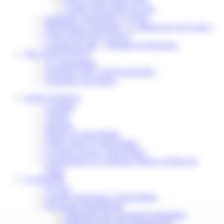
Scolaire Périscolaire & Sport
Assistantes maternelles et crèches
Bibliothèque municipale « La Maison du Ver Lisant »
Centre médical des Sources
Location de salle – Domaine des Brumiers
VIE ASSOCIATIVE
Les Associations
AGENDA DES ASSOCIATIONS
Formalités associations
SAINT-PATHUS
Actualités
Agenda
Annuaire
Histoire de Saint-Pathus
Galerie photo de Saint-Pathus
Les lignes de bus à Saint-Pathus
Communauté de Communes Plaines et Monts de
France
LA MAIRIE
Vos élus
Conseils municipaux à Saint-Pathus
Documents administratifs
Publication des documents budgétaires
Publication des actes administratifs