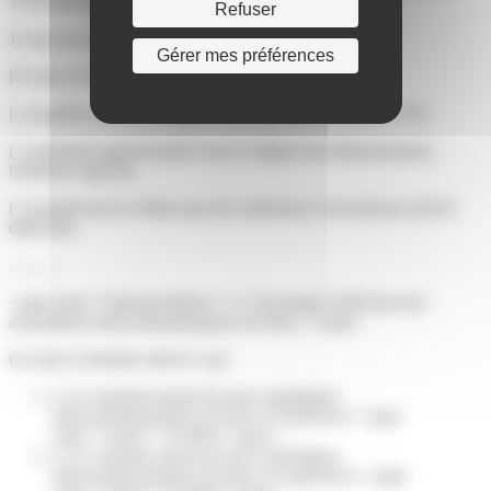
TVA intracommunautaire</span>
Refuser
Je suis un assujetti non redevable de la TVA :
Gérer mes préférences
[Cocher la formule selon le cas]
[ ] assujetti soumis au régime de la franchise en base de TVA
[ ] exploitant agricole placé sous le régime du remboursement
forfaitaire agricole
[ ] assujetti qui ne réalise que des opérations n'ouvrant pas droit à
déduction
...........
<span class="miseenevidence">[ ] J'envisage d'effectuer des
acquisitions intracommunautaires de biens :</span>
(Cocher la formule selon le cas)
[ ] Le montant annuel de mes acquisitions
intracommunautaires de biens est inférieur à <span
class="valeur">10 000 €</span> :
[ ] Le montant annuel de mes acquisitions
intracommunautaires de biens est supérieur à <span