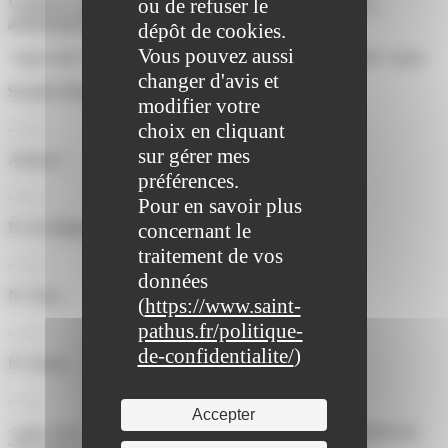
ou de refuser le
Vérifié le 12/08/2020 - Direction de l'information légale et
administrative (Première ministre)
dépôt de cookies.
Vous pouvez aussi
<span class="miseenevidence">Identification du redevable</span>
changer d'avis et
Société (Dénomination sociale) :
modifier votre
.........
choix en cliquant
sur gérer mes
Adresse :
préférences.
.........
Pour en savoir plus
concernant le
N° de téléphone :
traitement de vos
..........
données
N° Siret :
(
https://www.saint-
pathus.fr/politique-
..........
de-confidentialite/
)
N° fiscal :
..........
Accepter
<span class="miseenevidence">Objet : Attribution de numéro de