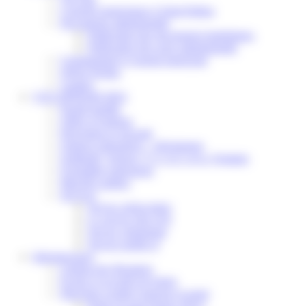
Conseils municipaux à Saint-Pathus
Documents administratifs
Publication des documents budgétaires
Publication des actes administratifs
Communiqué et journal municipal
Objets Perdus
Contact
VOS DÉMARCHES
Portail famille
Offres d’emplois
Prévention et sécurité
Ordures ménagères – Déchetterie
Solidarité, Seniors, C.C.A.S. et Le Vestiaire
Formalités entreprises
Marchés publics
Services
Service périscolaire
Le service état civil
Service urbanisme
Service-public.fr
Infrastructures
Cinéma des Brumiers
Écoles et accueils de loisirs
Direction scolaire jeunesse et sport
Point Accueil Jeunes (PAJ)