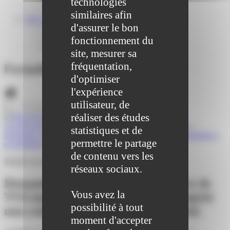
technologies
Centre médical des Sources
Location de salle – Domaine des Brumiers
similaires afin
VIE ASSOCIATIVE
d'assurer le bon
Les Associations
AGENDA DES ASSOCIATIONS
fonctionnement du
Formalités associations
site, mesurer sa
fréquentation,
Formalités entreprises
d'optimiser
l'expérience
utilisateur, de
réaliser des études
Accueil professionnels
>
Services en ligne et formulaires
>
statistiques et de
Demande d'attribution d'un numéro de TVA intracommunautaire à
permettre le partage
un assujetti non redevable
de contenu vers les
Modèle de document
réseaux sociaux.
Demande d'attribution d'un numéro de
Vous avez la
TVA intracommunautaire à un assujetti
possibilité à tout
non redevable (Modèle de document)
moment d'accepter