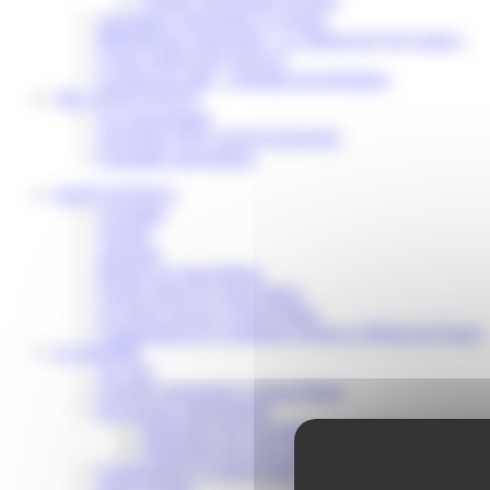
Assistantes maternelles et crèches
Bibliothèque municipale « La Maison du Ver Lisant »
Centre médical des Sources
Location de salle – Domaine des Brumiers
VIE ASSOCIATIVE
Les Associations
AGENDA DES ASSOCIATIONS
Formalités associations
SAINT-PATHUS
Actualités
Agenda
Annuaire
Histoire de Saint-Pathus
Galerie photo de Saint-Pathus
Les lignes de bus à Saint-Pathus
Communauté de Communes Plaines et Monts de France
LA MAIRIE
Vos élus
Conseils municipaux à Saint-Pathus
Documents administratifs
Publication des documents budgétaires
Publication des actes administratifs
Communiqué et journal municipal
Objets Perdus