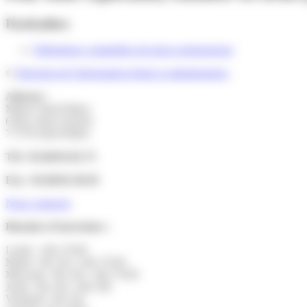
Particuliers
Obligations comptables du micro-entrepreneur
©
Direction de l'information légale et administrative
Adresse :
Mairie Saint-Pathus
6 Rue Saint Antoine
77178 Saint-Pathus
Tél : 01.60.01.01.73
Fax : 01.60.01.58.29
Nous contacter
Horaires d’ouverture :
Lundi : 14h-17h30
Mardi : 9h-12h | 14h-17h30
Mercredi : 9h-12h | 14h-17h30
Jeudi : 9h-12h | 14h-19h
Vendredi : 9h-12h