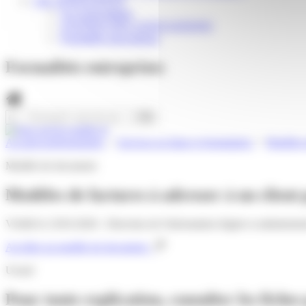
VIE ASSOCIATIVE
Les Associations
AGENDA DES ASSOCIATIONS
Formalités associations
Formalités entreprises
Accueil professionnels
>
Services en ligne et formulaires
>
Modèles d
Modèle de document
Modèles de factures à adresser à un clien
Vérifié le 23/01/2020 - Direction de l'information légale et administra
Accéder au modèle de document
Urssaf
Pour toute explication, consulter les fiches