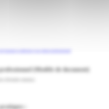
e factures à adresser à un client professionnel
t professionnel (Modèle de document)
tive (Première ministre)
 pratiques :