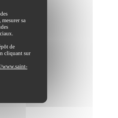
 des
, mesurer sa
udes
ociaux.
épôt de
n cliquant sur
//www.saint-