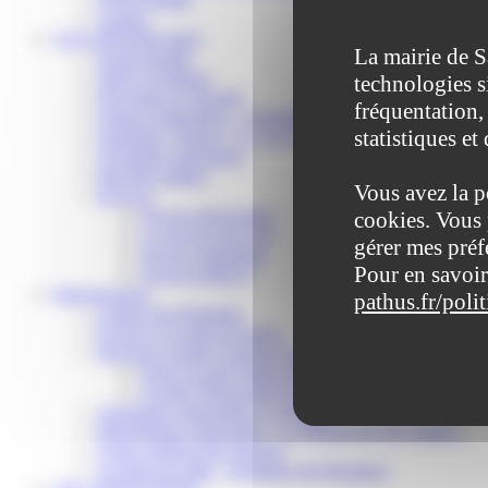
Contact
VOS DÉMARCHES
La mairie de S
Portail famille
Offres d’emplois
technologies s
Prévention et sécurité
fréquentation, 
Ordures ménagères – Déchetterie
statistiques et
Solidarité, Seniors, C.C.A.S. et Le Vestiaire
Formalités entreprises
Marchés publics
Vous avez la p
Services
Service périscolaire
cookies. Vous 
Le service état civil
gérer mes préf
Service urbanisme
Pour en savoir
Service-public.fr
Infrastructures
pathus.fr/poli
Cinéma des Brumiers
Écoles et accueils de loisirs
Direction scolaire jeunesse et sport
Point Accueil Jeunes (PAJ)
Scolaire Périscolaire & Sport
Assistantes maternelles et crèches
Bibliothèque municipale « La Maison du Ver Lisant »
Centre médical des Sources
Location de salle – Domaine des Brumiers