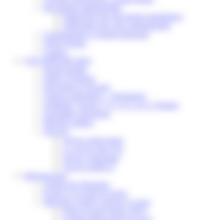
Documents administratifs
Publication des documents budgétaires
Publication des actes administratifs
Communiqué et journal municipal
Objets Perdus
Contact
VOS DÉMARCHES
Portail famille
Offres d’emplois
Prévention et sécurité
Ordures ménagères – Déchetterie
Solidarité, Seniors, C.C.A.S. et Le Vestiaire
Formalités entreprises
Marchés publics
Services
Service périscolaire
Le service état civil
Service urbanisme
Service-public.fr
Infrastructures
Cinéma des Brumiers
Écoles et accueils de loisirs
Direction scolaire jeunesse et sport
Point Accueil Jeunes (PAJ)
Scolaire Périscolaire & Sport