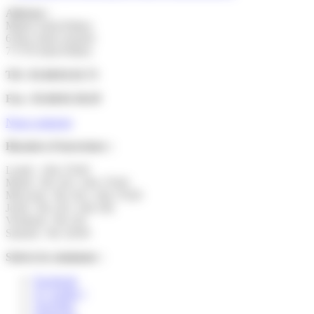
Adresse :
Mairie Saint-Pathus
6 Rue Saint Antoine
77178 Saint-Pathus
Tél : 01.60.01.01.73
Fax : 01.60.01.58.29
Nous contacter
Horaires d’ouverture :
Lundi : 14h-17h30
Mardi : 9h-12h | 14h-17h30
Mercredi : 9h-12h | 14h-17h30
Jeudi : 9h-12h | 14h-19h
Vendredi : 9h-12h
Samedi : 9h-12h30
Suivez la commune :
Facebook
X ( twitter )
YouTube