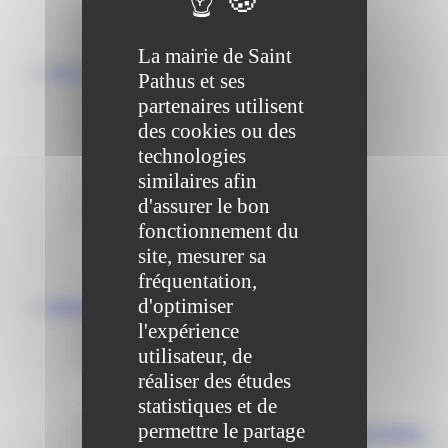
Communiqué et journal municipal
Objets Perdus
La mairie de Saint
Contact
VOS DÉMARCHES
Pathus et ses
Portail famille
partenaires utilisent
Offres d’emplois
Prévention et sécurité
des cookies ou des
Ordures ménagères – Déchetterie
technologies
Solidarité, Seniors, C.C.A.S. et Le Vestiaire
similaires afin
Formalités entreprises
Marchés publics
d'assurer le bon
Services
fonctionnement du
Service périscolaire
Le service état civil
site, mesurer sa
Service urbanisme
fréquentation,
Service-public.fr
d'optimiser
Infrastructures
Cinéma des Brumiers
l'expérience
Écoles et accueils de loisirs
utilisateur, de
Direction scolaire jeunesse et sport
réaliser des études
Point Accueil Jeunes (PAJ)
Scolaire Périscolaire & Sport
statistiques et de
Assistantes maternelles et crèches
permettre le partage
Bibliothèque municipale « La Maison du Ver Lisant »