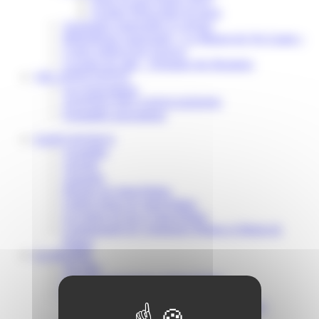
Scolaire Périscolaire & Sport
Assistantes maternelles et crèches
Bibliothèque municipale « La Maison du Ver Lisant »
Centre médical des Sources
Location de salle – Domaine des Brumiers
VIE ASSOCIATIVE
Les Associations
AGENDA DES ASSOCIATIONS
Formalités associations
SAINT-PATHUS
Actualités
Agenda
Annuaire
Histoire de Saint-Pathus
Galerie photo de Saint-Pathus
Les lignes de bus à Saint-Pathus
Communauté de Communes Plaines et Monts de
France
LA MAIRIE
Vos élus
Conseils municipaux à Saint-Pathus
Documents administratifs
Publication des documents budgétaires
Publication des actes administratifs