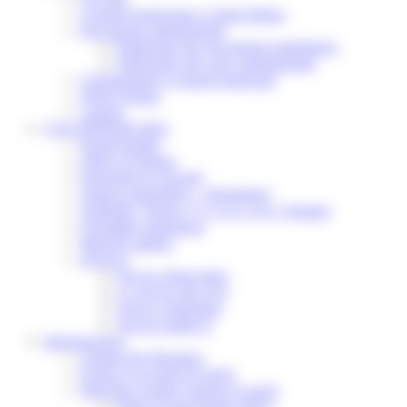
Conseils municipaux à Saint-Pathus
Documents administratifs
Publication des documents budgétaires
Publication des actes administratifs
Communiqué et journal municipal
Objets Perdus
Contact
VOS DÉMARCHES
Portail famille
Offres d’emplois
Prévention et sécurité
Ordures ménagères – Déchetterie
Solidarité, Seniors, C.C.A.S. et Le Vestiaire
Formalités entreprises
Marchés publics
Services
Service périscolaire
Le service état civil
Service urbanisme
Service-public.fr
Infrastructures
Cinéma des Brumiers
Écoles et accueils de loisirs
Direction scolaire jeunesse et sport
Point Accueil Jeunes (PAJ)