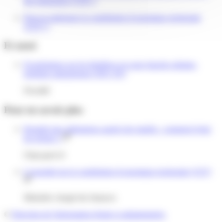
des entreprises (CFE) ?
Peut-on plafonner la contribution économique territoriale
(CET) ?
Et aussi
Exonérations sur les bénéfices en zone franche urbaine-
territoire entrepreneur (ZFU-TE)
Fiscalité
Pour en savoir plus
Remplir mes obligations auprès des impôts : comment éviter
les erreurs ?
Oups.gouv.fr
L'essentiel sur la contribution économique territoriale (CET)
Ministère chargé des finances
©
Direction de l'information légale et administrative