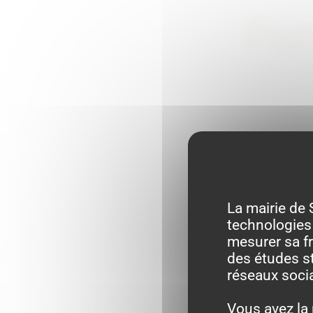
For
La mairie de 
technologies 
mesurer sa fr
des études st
réseaux soci
Vous avez la 