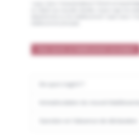
<span class="miseenevidence">Ouvrir un nouvel établ
en ciblant une nouvelle clientèle. Il peut s'agir d'
département) ou d'un établissement <span class="m
établissement principal).
Vous ouvrez un établissement secondaire
De quoi s'agit-il ?
Immatriculation du nouvel établissem
Sanction en l'absence de déclaration