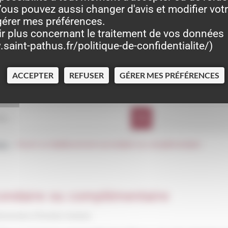
ous pouvez aussi changer d'avis et modifier vot
gérer mes préférences.
ir plus concernant le traitement de vos données
saint-pathus.fr/politique-de-confidentialite/
)
ACCEPTER
REFUSER
GÉRER MES PRÉFÉRENCES
ppe
Ouvrir un établissement secondaire ou complémentaire
>
condaire ou complémentaire
dministrative (Première ministre)