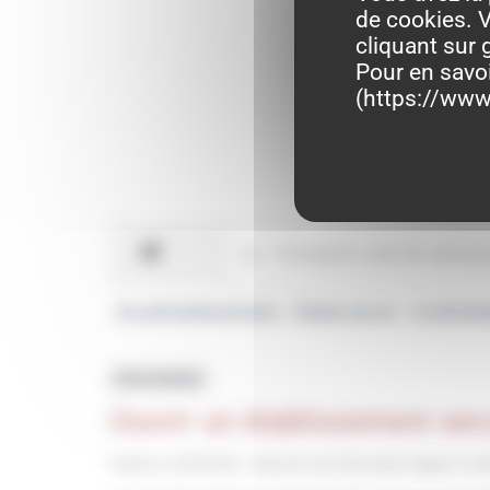
de cookies. V
cliquant sur 
Pour en savo
(
https://www.
Accueil professionnels
Étapes de vie
Je dévelo
>
>
Fiche pratique
Ouvrir un établissement se
Vérifié le 31/01/2023 - Direction de l'information légale et a