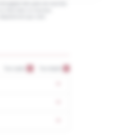
t de gagner des parts de marchés
 se situe dans un nouveau
département que votre
Tout replier
Tout déplier