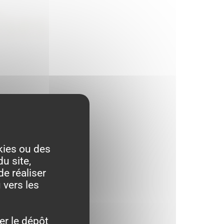
ises
kies ou des
u site,
de réaliser
 vers les
er le dépôt