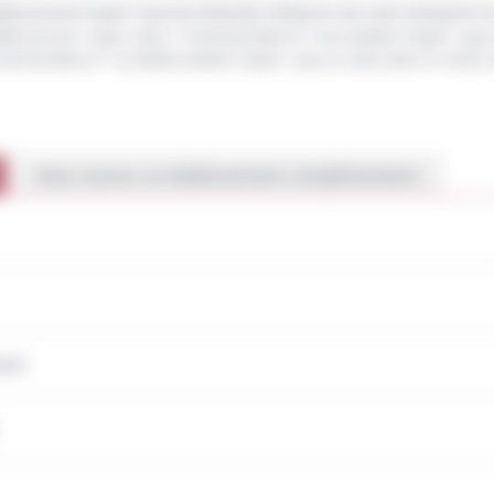
issement</span> permet d'étendre l'influence de votre entreprise e
un établissement <span class="miseenevidence">secondaire</span> (qui
iseenevidence">complémentaire</span> (qui se situe dans le même 
Vous ouvrez un établissement complémentaire
ent