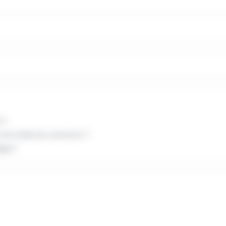
 ?
ce d'un fonds de commerce ?
égal ?
à exercée par l'entreprise
aires si vous exercez une activité réglementée