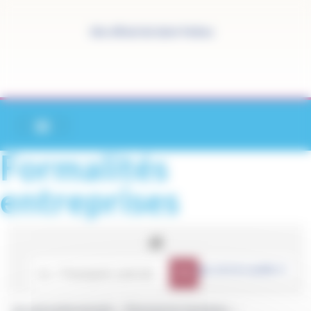
Panneau de gestion des cookies
Site officiel de Saint-Pathus
Formalités
entreprises
Accueil professionnels
Ressources humaines
>
>