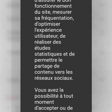
fonctionnement
Qu'est-ce qu'une cause réelle et sérieuse ?
du site, mesurer
sa fréquentation,
Quels sont les motifs de licenciement interdits ?
d'optimiser
l'expérience
Demande de précisions sur le motif du
utilisateur, de
licenciement
réaliser des
études
Contestation du motif
statistiques et de
permettre le
partage de
contenu vers les
réseaux sociaux.
Textes de référence
Vous avez la
possibilité à tout
Questions ? Réponses !
moment
d'accepter ou de
Licenciement pour faute simple, grave ou lourde :