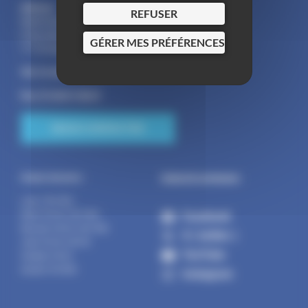
Adresse :
REFUSER
Mairie Saint-Pathus
6 Rue Saint Antoine
GÉRER MES PRÉFÉRENCES
77178 Saint-Pathus
Tél : 01.60.01.01.73
Fax : 01.60.01.58.29
NOUS CONTACTER
Suivez la commune :
Horaires d’ouverture :
Lundi : 14h-17h30
Facebook
Mardi : 9h-12h | 14h-17h30
Mercredi : 9h-12h | 14h-17h30
X ( twitter )
Jeudi : 9h-12h | 14h-19h
YouTube
Vendredi : 9h-12h
Samedi : 9h-12h30
Instagram