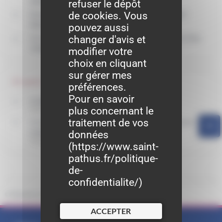
quelles conséquences pour le salarié ?
refuser le dépôt
de cookies. Vous
Qu'est-ce qu'un abandon de poste par un salarié
dans le secteur privé ?
pouvez aussi
changer d'avis et
Un ressortissant européen salarié en France a-t-il les
mêmes droits qu'un salarié français ?
modifier votre
choix en cliquant
sur gérer mes
Et aussi
préférences.
Pour en savoir
Conflits du travail dans le secteur privé
plus concernant le
Travail - Formation
traitement de vos
Licenciement pour motif personnel nul, sans cause
réelle et sérieuse ou irrégulier
données
Travail - Formation
(
https://www.saint-
pathus.fr/politique-
de-
confidentialite/
)
©
Direction de l'information légale et administrative
ACCEPTER