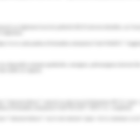
s au règlement local de publicité (RLP) doivent identifier, sur l'ense
e règlement.
https://www.saint-pathus.fr/formalites-entreprises/?xml=R44031">l'agglo
 les dispositifs existants (publicités, enseignes, préenseignes) doiven
te entrée en vigueur.
n class="miseenevidence">annexé au plan local d'urbanisme (PLU)</span
pathus.fr/formalites-entreprises/?xml=R31293">EPCI</a> compétent.
 class="miseenevidence">sur le site internet</span> de la commune ou de 