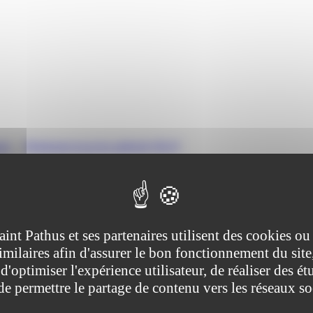
ure
>
Règlement local de publicité (RLP)
tive (Première ministre), Ministère chargé de l'urbanisme
aint Pathus et ses partenaires utilisent des cookies ou
imilaires afin d'assurer le bon fonctionnement du site
span> permet d’adapter localement certains points de la réglementation
d'optimiser l'expérience utilisateur, de réaliser des ét
 de permettre le partage de contenu vers les réseaux s