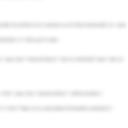
mble du territoire de la commune ou de l'intercommunalité, les <span
mération</a> fixées par le maire.
t être <span class="miseenevidence">mis en conformité</span> dans un
> et être <span class="miseenevidence">affiché pendant 1
l'<a href="https://www.saint-pathus.fr/formalites-entreprises/?