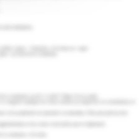
:
 toute habitation.
réfet</span>. Toutefois, s'il existe un <span
/span> au nom de la commune.
s de la commune ou de l'<a href="https://www.saint-
e rapport explique les choix retenus au regard de ces orientations et
 où la publicité est autorisée ou interdite). Elle peut prévoir des
glomération et les zones concernées par le règlement.
la commune, s'il existe.