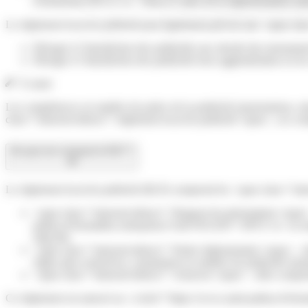
d'urbanisme (PLU)</a>. Dans le cadre de la réglementation nationa
Le règlement local de publicité peut également prévoir une <span cl
Déroger à l’interdiction des publicités aux abords des monuments
Déroger à l’interdiction des publicités hors agglomération en le
À noter
Les compétences en matière de police de la publicité (autorisations, 
class="miseenevidence">règlement local de publicité</span>, ces c
De quoi est composé le RLP ?
Le règlement local de publicité (RLP) comprend les <span class="mi
<span class="miseenevidence">Rapport de présentation</span> : i
pathus.fr/formalites-entreprises/?xml=R31293">EPCI</a> en mati
objectifs.
<span class="miseenevidence">Partie réglementaire</span> : elle 
règles plus restrictives, notamment en matière de publicités lum
<span class="miseenevidence">Annexes</span> : elles comporten
Ce règlement est annexé au <a href="https://www.saint-pathus.fr/for