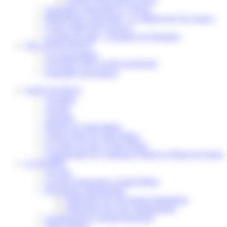
Assistantes maternelles et crèches
Bibliothèque municipale « La Maison du Ver Lisant »
Centre médical des Sources
Location de salle – Domaine des Brumiers
VIE ASSOCIATIVE
Les Associations
AGENDA DES ASSOCIATIONS
Formalités associations
SAINT-PATHUS
Actualités
Agenda
Annuaire
Histoire de Saint-Pathus
Galerie photo de Saint-Pathus
Les lignes de bus à Saint-Pathus
Communauté de Communes Plaines et Monts de France
LA MAIRIE
Vos élus
Conseils municipaux à Saint-Pathus
Documents administratifs
Publication des documents budgétaires
Publication des actes administratifs
Communiqué et journal municipal
Objets Perdus