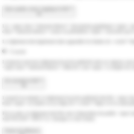
Dans quelles zones s'applique le RLP ?
Les <span class="miseenevidence">documents graphiques</span> annexé
class="miseenevidence">zones ou périmètres</span> concernés par l
Le règlement doit également faire apparaître les limites de <a href="
À savoir
Lorsqu'un nouveau règlement local de publicité entre en vigueur, tous
<span class="miseenevidence">délai de 2 ans</span> à compter de cet
Où consulter le RLP ?
Lorsqu'il est adopté, le règlement local de publicité doit être <spa
mois</span> en mairie ou au siège de l'<a href="https://www.saint-
Par la suite, le règlement doit être mis à disposition du public <span
xml=R31293">EPCI</a> (lorsque ce site existe).
Textes de référence