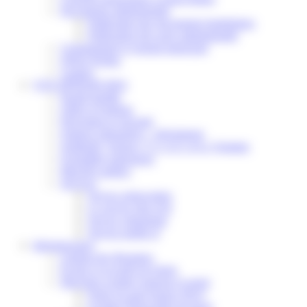
Documents administratifs
Publication des documents budgétaires
Publication des actes administratifs
Communiqué et journal municipal
Objets Perdus
Contact
VOS DÉMARCHES
Portail famille
Offres d’emplois
Prévention et sécurité
Ordures ménagères – Déchetterie
Solidarité, Seniors, C.C.A.S. et Le Vestiaire
Formalités entreprises
Marchés publics
Services
Service périscolaire
Le service état civil
Service urbanisme
Service-public.fr
Infrastructures
Cinéma des Brumiers
Écoles et accueils de loisirs
Direction scolaire jeunesse et sport
Point Accueil Jeunes (PAJ)
Scolaire Périscolaire & Sport