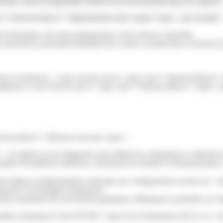
le, seuls les dispositifs scellés au sol sont interdits dans ces espaces.
ass="miseenevidence">réglementation plus souple</span>, par exemple 
 historiques, des sites patrimoniaux et des réserves naturelles
s autorisant à proximité immédiate des centres commerciaux exclusifs de
mises en demeure...) sont exercées par le <span class="miseenevidence">p
ompétences sont exercées par le <span class="miseenevidence">maire<
seenevidence">éléments suivants</span> :
l s'appuie sur un diagnostic pour définir les orientations et objectif
ère de publicité extérieure, notamment de densité et d'harmonisation. L
adapte la réglementation nationale aux configurations locales (ex : lieux
ineuses et d'enseignes lumineuses.
t notamment les documents graphiques délimitant le périmètre de l'ag
malites-entreprises/?xml=R57067">plan local d'urbanisme (PLU)</a> de 