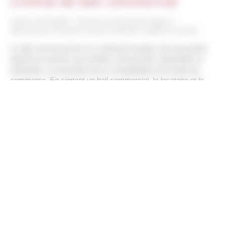
Contrat de bail commercial
Vérifié le 01/01/2023 - Direction de l'information légale et
administrative (Première ministre), Ministère chargé de la justice
Le bail commercial est un contrat de location d'un local dans
lequel est exercée une activité commerciale, industrielle ou
artisanale. Le local doit servir à l'exploitation d'un fonds de
commerce. En signant un bail commercial, le locataire et le
propriétaire bénéficient automatiquement d'un ensemble de
règles qu'on appelle le statut des baux commerciaux.
Tout replier
Tout déplier
Statut des baux commerciaux : de quoi s'agit-
il ?
Le bail commercial doit-il être écrit ?
Quel est le contenu du bail commercial ?