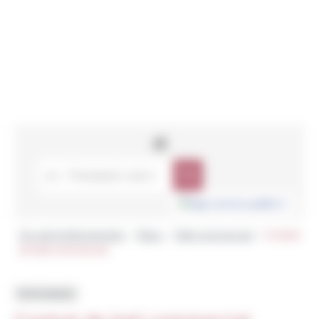
Accueil professionnels
Baux
Bail commercial
Contrat
>
>
>
de bail commercial
Fiche pratique