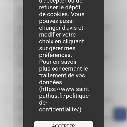
d'accepter ou de
refuser le dépôt
Règles d'hygiène dans la restauration et les
de cookies. Vous
commerces alimentaires
pouvez aussi
Pratiques commerciales
changer d'avis et
Règles de sécurité d'un établissement recevant du
public (ERP)
modifier votre
Pratiques commerciales
choix en cliquant
Licence d'un restaurant et débit de boissons
sur gérer mes
Pratiques commerciales
préférences.
Obligation d'accessibilité des ERP aux personnes
Pour en savoir
handicapées
plus concernant le
Pratiques commerciales
traitement de vos
Ivresse - Alcoolisme
Social - Santé
données
Taxation des boissons
(
https://www.saint-
Fiscalité
pathus.fr/politique-
Conditions d'utilisation du logo "fait maison" dans la
de-
restauration
confidentialite/
)
Pratiques commerciales
Diffuser de la musique dans un commerce (Sacem)
Fiscalité
ACCEPTER