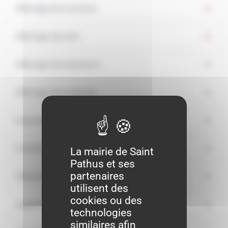
Affichage de la licence
Affichage des prix
Affichage des boissons
Affichage des aliments
Exposition de boissons non alcoolisées
Protection des mineurs
La mairie de Saint
Pathus et ses
partenaires
Diffusion de musique
utilisent des
cookies ou des
Hygiène
technologies
similaires afin