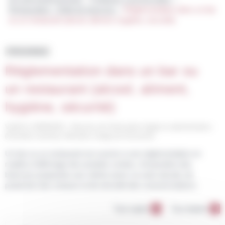
Restauration - Débit de boissons
Réglementation dans un bar
>
ou un restaurant (alcool, aliment, hygiène, sécurité)
Fiche pratique
Réglementation dans un bar ou
un restaurant (alcool, aliment,
hygiène, sécurité)
Vérifié le 30/09/2022 - Direction de l'information légale et administrative
(Première ministre), Ministère chargé de l'économie
Un bar ou un restaurant est soumis à une réglementation en
matière d'affichage des produits vendus, d'exposition des
boissons proposées aux clients (avec ou sans alcool), de
protection des mineurs et de sécurité des consommateurs.
Tout replier
Tout déplier