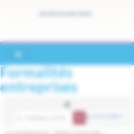
Panneau de gestion des cookies
Site officiel de Saint-Pathus
Formalités
entreprises
Accueil professionnels
Pratiques commerciales
>
>