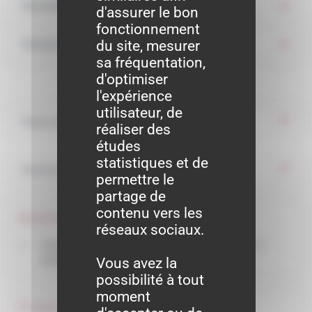
Sécurité et accessibilité
d'assurer le bon
fonctionnement
du site, mesurer
Terrasse
sa fréquentation,
d'optimiser
l'expérience
utilisateur, de
Textes de référence
réaliser des
études
statistiques et de
Services en ligne et formulaires
permettre le
partage de
contenu vers les
Questions ? Réponses !
réseaux sociaux.
Quels allergènes doivent être mentionnés sur un
produit alimentaire ?
Vous avez la
possibilité à tout
moment
Et aussi