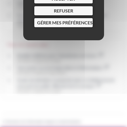
Vente d'alcool la nuit
Pratiques commerciales
REFUSER
Occupation du domaine public par un commerce
(AOT)
GÉRER MES PRÉFÉRENCES
Pratiques commerciales
Pour en savoir plus
Modèle d'affiche pour l'interdiction de fumer
Ministère chargé de la santé
Tout savoir sur la loi Agriculture et Alimentation
Ministère chargé de l'agriculture
Seuils de décibels à respecter pour un établissement
recevant du public diffusant de la musique
Ministère chargé de la santé
©
Direction de l'information légale et administrative