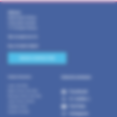
Adresse :
Mairie Saint-Pathus
6 Rue Saint Antoine
77178 Saint-Pathus
Tél : 01.60.01.01.73
Fax : 01.60.01.58.29
NOUS CONTACTER
Suivez la commune :
Horaires d’ouverture :
Lundi : 14h-17h30
Facebook
Mardi : 9h-12h | 14h-17h30
Mercredi : 9h-12h | 14h-17h30
X ( twitter )
Jeudi : 9h-12h | 14h-19h
YouTube
Vendredi : 9h-12h
Samedi : 9h-12h30
Instagram