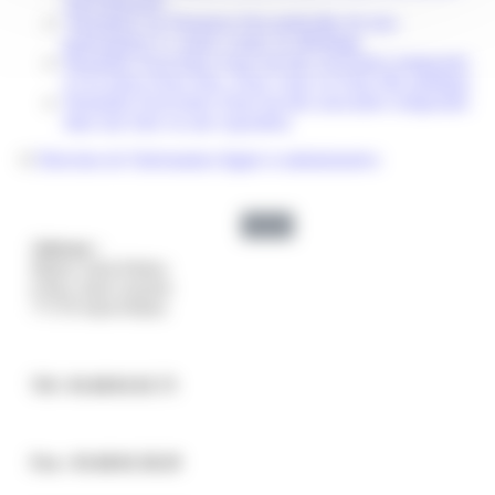
subventionnée
Attestation sur l'honneur d'un particulier de non-
participation à 2 autres ventes au déballage
Demande d'ouverture d'une buvette associative temporaire
à l'occasion d'une foire, d'une vente ou d'une fête publique
Demande d'ouverture d'une buvette associative temporaire
dans une foire ou une exposition
©
Direction de l'information légale et administrative
Adresse :
Mairie Saint-Pathus
6 Rue Saint Antoine
77178 Saint-Pathus
Tél : 01.60.01.01.73
Fax : 01.60.01.58.29