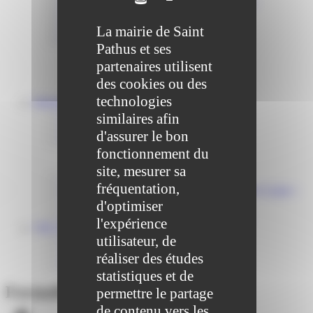
Solidarité, Seniors, C.C.A.S. et Le Vestiaire
Formalités entreprises
Marchés publics
La mairie de Saint
Services
Pathus et ses
Service périscolaire
partenaires utilisent
Le service état civil
Service urbanisme
des cookies ou des
Service-public.fr
technologies
Infrastructures
Cinéma des Brumiers
similaires afin
Écoles et accueils de loisirs
d'assurer le bon
Direction scolaire jeunesse et sport
fonctionnement du
Point Accueil Jeunes (PAJ)
Scolaire Périscolaire & Sport
site, mesurer sa
Assistantes maternelles et crèches
fréquentation,
Bibliothèque municipale « La Maison du Ver Lisant »
Centre médical des Sources
d'optimiser
Location de salle – Domaine des Brumiers
l'expérience
VIE ASSOCIATIVE
utilisateur, de
Les Associations
AGENDA DES ASSOCIATIONS
réaliser des études
Formalités associations
statistiques et de
Formalités associations
permettre le partage
de contenu vers les