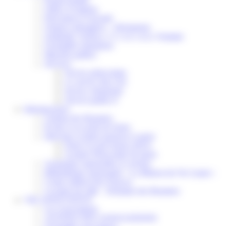
Portail famille
Offres d’emplois
Prévention et sécurité
Ordures ménagères – Déchetterie
Solidarité, Seniors, C.C.A.S. et Le Vestiaire
Formalités entreprises
Marchés publics
Services
Service périscolaire
Le service état civil
Service urbanisme
Service-public.fr
Infrastructures
Cinéma des Brumiers
Écoles et accueils de loisirs
Direction scolaire jeunesse et sport
Point Accueil Jeunes (PAJ)
Scolaire Périscolaire & Sport
Assistantes maternelles et crèches
Bibliothèque municipale « La Maison du Ver Lisant »
Centre médical des Sources
Location de salle – Domaine des Brumiers
VIE ASSOCIATIVE
Les Associations
AGENDA DES ASSOCIATIONS