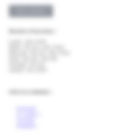
Nous contacter
Horaires d’ouverture :
Lundi : 14h-17h30
Mardi : 9h-12h | 14h-17h30
Mercredi : 9h-12h | 14h-17h30
Jeudi : 9h-12h | 14h-19h
Vendredi : 9h-12h
Samedi : 9h-12h30
Suivez la commune :
Facebook
X ( twitter )
YouTube
Instagram