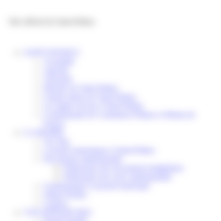
Panneau de gestion des cookies
Site officiel de Saint-Pathus
SAINT-PATHUS
Actualités
Agenda
Annuaire
Histoire de Saint-Pathus
Galerie photo de Saint-Pathus
Les lignes de bus à Saint-Pathus
Communauté de Communes Plaines et Monts de
France
LA MAIRIE
Vos élus
Conseils municipaux à Saint-Pathus
Documents administratifs
Publication des documents budgétaires
Publication des actes administratifs
Communiqué et journal municipal
Objets Perdus
Contact
VOS DÉMARCHES