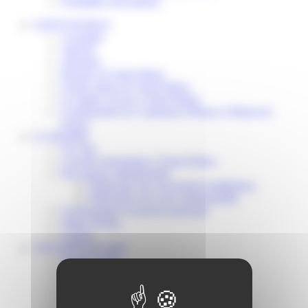
Formalités associations
SAINT-PATHUS
Actualités
Agenda
Annuaire
Histoire de Saint-Pathus
Galerie photo de Saint-Pathus
Les lignes de bus à Saint-Pathus
Communauté de Communes Plaines et Monts de
France
LA MAIRIE
Vos élus
Conseils municipaux à Saint-Pathus
Documents administratifs
Publication des documents budgétaires
Publication des actes administratifs
Communiqué et journal municipal
Objets Perdus
Contact
VOS DÉMARCHES
Portail famille
Offres d’emplois
Prévention et sécurité
Ordures ménagères – Déchetterie