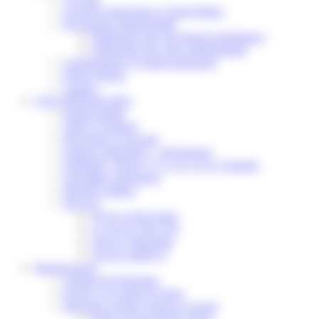
Conseils municipaux à Saint-Pathus
Documents administratifs
Publication des documents budgétaires
Publication des actes administratifs
Communiqué et journal municipal
Objets Perdus
Contact
VOS DÉMARCHES
Portail famille
Offres d’emplois
Prévention et sécurité
Ordures ménagères – Déchetterie
Solidarité, Seniors, C.C.A.S. et Le Vestiaire
Formalités entreprises
Marchés publics
Services
Service périscolaire
Le service état civil
Service urbanisme
Service-public.fr
Infrastructures
Cinéma des Brumiers
Écoles et accueils de loisirs
Direction scolaire jeunesse et sport
Point Accueil Jeunes (PAJ)