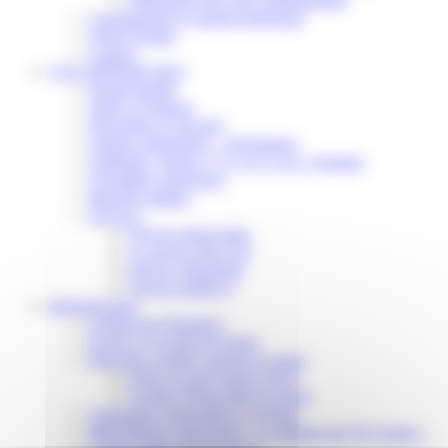
Communiqué et journal municipal
Objets Perdus
Contact
VOS DÉMARCHES
Portail famille
Offres d’emplois
Prévention et sécurité
Ordures ménagères – Déchetterie
Solidarité, Seniors, C.C.A.S. et Le Vestiaire
Formalités entreprises
Marchés publics
Services
Service périscolaire
Le service état civil
Service urbanisme
Service-public.fr
Infrastructures
Cinéma des Brumiers
Écoles et accueils de loisirs
Direction scolaire jeunesse et sport
Point Accueil Jeunes (PAJ)
Scolaire Périscolaire & Sport
Assistantes maternelles et crèches
Bibliothèque municipale « La Maison du Ver Lisant »