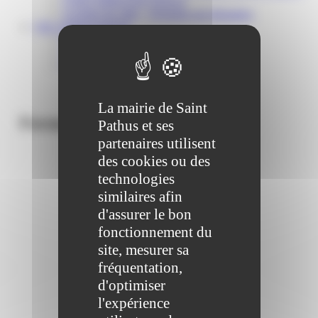
Centre médical des Sources
Location de salle – Domaine des Brumiers
VIE ASSOCIATIVE
Les Associations
AGENDA DES ASSOCIATIONS
Formalités associations
La mairie de Saint
Formalités associations
Pathus et ses
partenaires utilisent
des cookies ou des
technologies
similaires afin
d'assurer le bon
fonctionnement du
site, mesurer sa
fréquentation,
d'optimiser
l'expérience