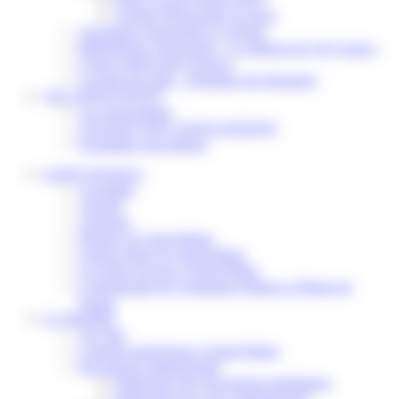
Scolaire Périscolaire & Sport
Assistantes maternelles et crèches
Bibliothèque municipale « La Maison du Ver Lisant »
Centre médical des Sources
Location de salle – Domaine des Brumiers
VIE ASSOCIATIVE
Les Associations
AGENDA DES ASSOCIATIONS
Formalités associations
SAINT-PATHUS
Actualités
Agenda
Annuaire
Histoire de Saint-Pathus
Galerie photo de Saint-Pathus
Les lignes de bus à Saint-Pathus
Communauté de Communes Plaines et Monts de
France
LA MAIRIE
Vos élus
Conseils municipaux à Saint-Pathus
Documents administratifs
Publication des documents budgétaires
Publication des actes administratifs