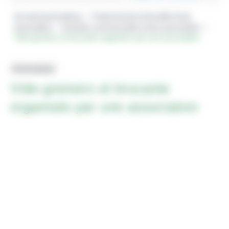
Accueil associations
Financement et fiscalité d'une
>
association
Activités commerciales d'une association
>
>
Vide-greniers et brocante organisés par une association
Fiche pratique
Vide-greniers et brocante
organisés par une association
Vérifié le 30/07/2022 - Direction de l'information légale et
administrative (Première ministre)
La brocante et le vide-greniers sont considérés comme une
vente au déballage. Ces 2 événements sont soumis à la
même réglementation. Ainsi, la manifestation doit, entre autres,
faire l'objet d'une déclaration préalable en mairie. Les
dirigeants de l'association doivent tenir un registre permettant
d'identifier les vendeurs.