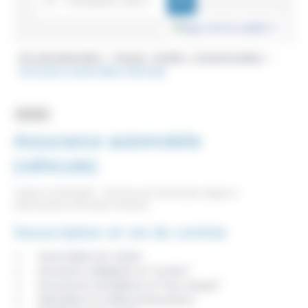
Accueil particuliers
Argent - Impôts - Consommation
>
>
Assurance automobile (véhicule)
Dossier
Assurance automobile
(véhicule)
Vérifié le 01/01/2021 - Direction de l'information légale et
administrative (Première ministre)
Souscription et vie du contrat
Souscription du contrat
Assurance obligatoire ou "au tiers"
Assurances facultatives et "tous risques"
Attestation et certificat d'assurance