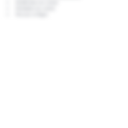
Modification du contrat
Résiliation du contrat
Recours et litiges
Prime
Tarifs, cotisations et durée du contrat
Bonus-malus
Jeunes conducteurs et surprime d'assurance
Sinistre
Accident et constat
Vol du véhicule
Indemnisation du sinistre
Dégâts matériels
Dommages corporels
Vol
Accident de la route