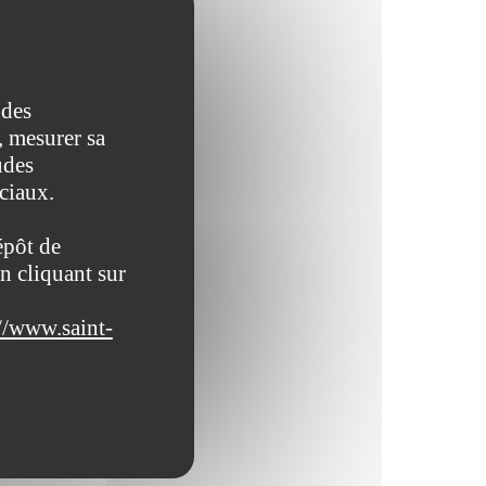
 des
, mesurer sa
udes
ociaux.
épôt de
n cliquant sur
//www.saint-