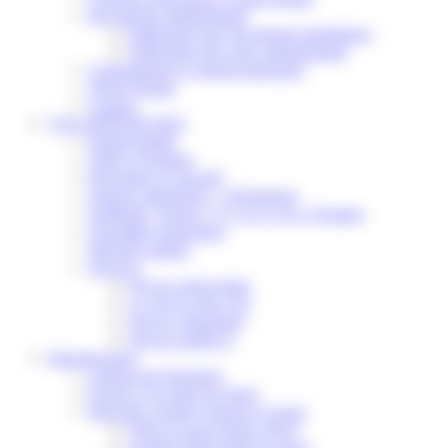
Documents administratifs
Publication des documents budgétaires
Publication des actes administratifs
Communiqué et journal municipal
Objets Perdus
Contact
VOS DÉMARCHES
Portail famille
Offres d’emplois
Prévention et sécurité
Ordures ménagères – Déchetterie
Solidarité, Seniors, C.C.A.S. et Le Vestiaire
Formalités entreprises
Marchés publics
Services
Service périscolaire
Le service état civil
Service urbanisme
Service-public.fr
Infrastructures
Cinéma des Brumiers
Écoles et accueils de loisirs
Direction scolaire jeunesse et sport
Point Accueil Jeunes (PAJ)
Scolaire Périscolaire & Sport