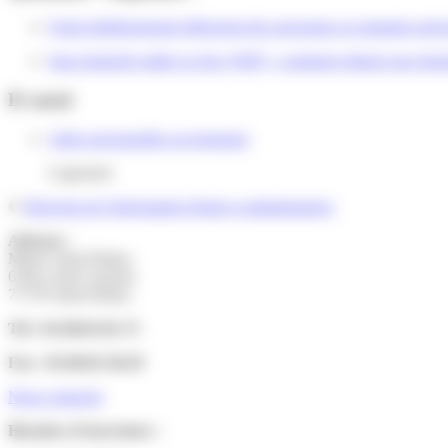
Quels établissements hébergent des personnes en situation préca
Sans domicile stable ou fixe (SDF) : comment obtenir une domic
Et aussi
Aides personnelles au logement
Logement
©
Direction de l'information légale et administrative
Adresse :
Mairie Saint-Pathus
6 Rue Saint Antoine
77178 Saint-Pathus
Tél : 01.60.01.01.73
Fax : 01.60.01.58.29
Nous contacter
Horaires d’ouverture :