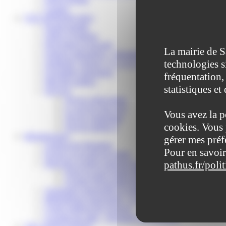
Contact
VOS DÉMARCHES
Portail famille
Offres d’emplois
Prévention et sécurité
La mairie de S
Ordures ménagères – Déchetterie
technologies s
Solidarité, Seniors, C.C.A.S. et Le Vestiaire
Formalités entreprises
fréquentation, 
Marchés publics
statistiques et
Services
Service périscolaire
Le service état civil
Vous avez la p
Service urbanisme
cookies. Vous 
Service-public.fr
Infrastructures
gérer mes préf
Cinéma des Brumiers
Pour en savoir
Écoles et accueils de loisirs
pathus.fr/poli
Direction scolaire jeunesse et sport
Point Accueil Jeunes (PAJ)
Scolaire Périscolaire & Sport
Assistantes maternelles et crèches
Bibliothèque municipale « La Maison du Ver Lisant »
Centre médical des Sources
Location de salle – Domaine des Brumiers