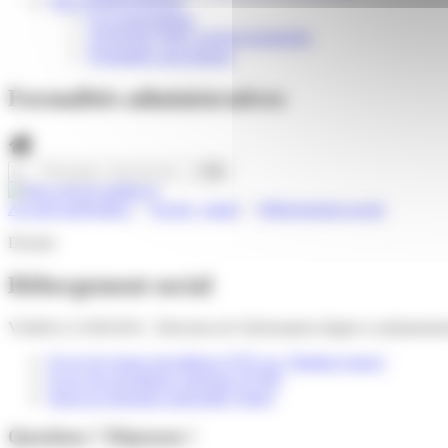
VIE ASSOCIATIVE
Les Associations
AGENDA DES ASSOCIATIONS
Formalités associations
Formalités administratives
Accueil particuliers
>
Social - Santé
>
Hébergement social
Dossier
Hébergement social
Vérifié le 21/06/2016 - Direction de l'information légale et administra
Foyer de jeunes travailleurs (FJT) ou "Habitat jeunes"
Foyer de travailleurs migrants (FTM)
Droit au logement opposable (Dalo)
Questions ? Réponses !