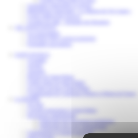
Assistantes maternelles et crèches
Bibliothèque municipale « La Maison du Ver Lisant »
Centre médical des Sources
Location de salle – Domaine des Brumiers
VIE ASSOCIATIVE
Les Associations
AGENDA DES ASSOCIATIONS
Formalités associations
SAINT-PATHUS
Actualités
Agenda
Annuaire
Histoire de Saint-Pathus
Galerie photo de Saint-Pathus
Les lignes de bus à Saint-Pathus
Communauté de Communes Plaines et Monts de France
LA MAIRIE
Vos élus
Conseils municipaux à Saint-Pathus
Documents administratifs
Publication des documents budgétaires
Publication des actes administratifs
Communiqué et journal municipal
Objets Perdus