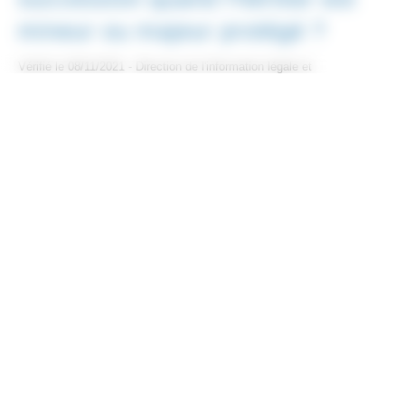
mineur ou majeur protégé ?
Vérifié le 08/11/2021 - Direction de l'information légale et
administrative (Première ministre)
Héritier mineur
Majeur protégé
La procédure de règlement de la succession est différente
selon l'option successorale choisie.
Tout replier
Tout déplier
Acceptation pure et simple
Acceptation de la succession à concurrence
de l'actif net