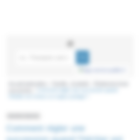
Accueil particuliers
Famille - Scolarité
Règlement d'une
>
>
succession
Comment régler une succession quand
>
l'héritier est mineur ou majeur protégé ?
Question-réponse
Comment régler une
succession quand l'héritier est