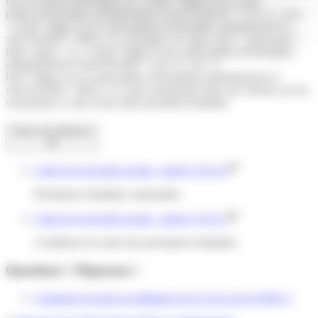
fait une fausse déclaration, la <a href="https://www.saint-
pathus.fr/formalites-administratives/?xml=R24582">Caf</a> ou la
<a href="https://www.saint-pathus.fr/formalites-administratives/?
xml=R24583">MSA</a>) récupère cet<span class="expression">
indu</span>. La <a href="https://www.saint-pathus.fr/formalites-
administratives/?xml=R24582">Caf</a> (ou <a
href="https://www.saint-pathus.fr/formalites-administratives/?
xml=R24583">MSA</a>) peut notamment faire une retenue sur les
versements à venir d'une autre prestation familiale.
Textes de référence
Code de la sécurité sociale : article L553-4
Prestations familiales saisissables
Code de la sécurité sociale : article L553-2
Conditions de saisie des prestations familiales
Questions ? Réponses !
Comment recourir au médiateur de la Caf ou de la MSA ?