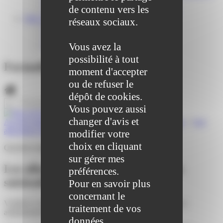
Centre médical des Sources
de contenu vers les
Location de salle – Domaine des Brumiers
VIE ASSOCIATIVE
réseaux sociaux.
Les Associations
AGENDA DES ASSOCIATIONS
Vous avez la
Formalités associations
possibilité à tout
Formalités administratives
moment d'accepter
ou de refuser le
dépôt de cookies.
Vous pouvez aussi
changer d'avis et
Accueil particuliers
>
Justice
>
Saisies et recouvrements
>
Les
allocations familiales sont-elles saisissables ?
modifier votre
choix en cliquant
Question-réponse
sur gérer mes
Les allocations familiales sont-elles
préférences.
saisissables ?
Pour en savoir plus
concernant le
Vérifié le 14/10/2021 - Direction de l'information légale et
traitement de vos
administrative (Première ministre)
données