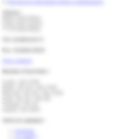
©
Direction de l'information légale et administrative
Adresse :
Mairie Saint-Pathus
6 Rue Saint Antoine
77178 Saint-Pathus
Tél : 01.60.01.01.73
Fax : 01.60.01.58.29
Nous contacter
Horaires d’ouverture :
Lundi : 14h-17h30
Mardi : 9h-12h | 14h-17h30
Mercredi : 9h-12h | 14h-17h30
Jeudi : 9h-12h | 14h-19h
Vendredi : 9h-12h
Samedi : 9h-12h30
Suivez la commune :
Facebook
X ( twitter )