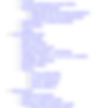
Conseils municipaux à Saint-Pathus
Documents administratifs
Publication des documents budgétaires
Publication des actes administratifs
Communiqué et journal municipal
Objets Perdus
Contact
VOS DÉMARCHES
Portail famille
Offres d’emplois
Prévention et sécurité
Ordures ménagères – Déchetterie
Solidarité, Seniors, C.C.A.S. et Le Vestiaire
Formalités entreprises
Marchés publics
Services
Service périscolaire
Le service état civil
Service urbanisme
Service-public.fr
Infrastructures
Cinéma des Brumiers
Écoles et accueils de loisirs
Direction scolaire jeunesse et sport
Point Accueil Jeunes (PAJ)