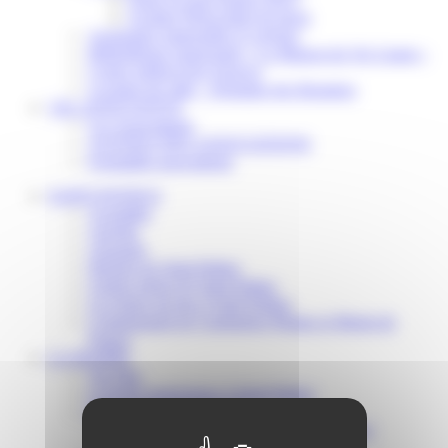
Scolaire Périscolaire & Sport
Assistantes maternelles et crèches
Bibliothèque municipale « La Maison du Ver Lisant »
Centre médical des Sources
Location de salle – Domaine des Brumiers
VIE ASSOCIATIVE
Les Associations
AGENDA DES ASSOCIATIONS
Formalités associations
SAINT-PATHUS
Actualités
Agenda
Annuaire
Histoire de Saint-Pathus
Galerie photo de Saint-Pathus
Les lignes de bus à Saint-Pathus
Communauté de Communes Plaines et Monts de
France
LA MAIRIE
Vos élus
Conseils municipaux à Saint-Pathus
Documents administratifs
Publication des documents budgétaires
Publication des actes administratifs