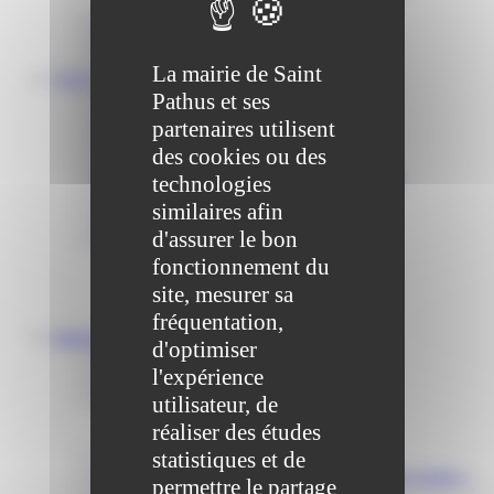
Communiqué et journal municipal
Objets Perdus
Contact
La mairie de Saint
VOS DÉMARCHES
Pathus et ses
Portail famille
Offres d’emplois
partenaires utilisent
Prévention et sécurité
des cookies ou des
Ordures ménagères – Déchetterie
Solidarité, Seniors, C.C.A.S. et Le Vestiaire
technologies
Formalités entreprises
similaires afin
Marchés publics
d'assurer le bon
Services
Service périscolaire
fonctionnement du
Le service état civil
site, mesurer sa
Service urbanisme
Service-public.fr
fréquentation,
Infrastructures
d'optimiser
Cinéma des Brumiers
l'expérience
Écoles et accueils de loisirs
Direction scolaire jeunesse et sport
utilisateur, de
Point Accueil Jeunes (PAJ)
réaliser des études
Scolaire Périscolaire & Sport
statistiques et de
Assistantes maternelles et crèches
Bibliothèque municipale « La Maison du Ver Lisant »
permettre le partage