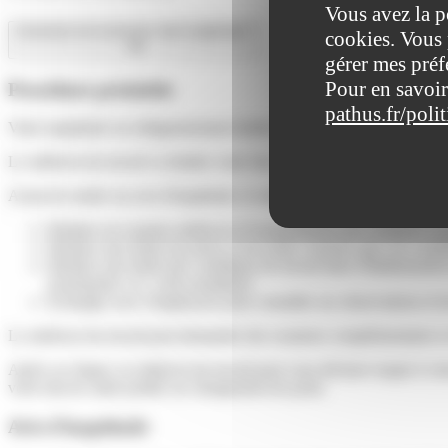
Vous avez la p
Comment est reconnue votre inaptitude ?
cookies. Vous 
gérer mes préf
Pour en savoir
Procédure préalable
pathus.fr/poli
Votre inaptitude est obligatoirement établie par le <span class="misee
Le médecin du travail va étudier votre état de santé (physique et/ou me
Avant de rendre un avis d'inaptitude, le médecin du travail doit respect
Réaliser un examen médical et éventuellement des examens co
Réaliser une étude du poste (c'est-à-dire s'assurer que vos condi
Réaliser une étude des conditions de travail dans l'établisseme
d'entreprise</a> a été actualisée)
Échanger avec l'employeur pour connaître ses observations et lu
Le médecin du travail peut demander des examens complémentaires et r
Après ces étapes, le médecin du travail peut vous déclarer inapte à vo
votre état de santé justifie un changement de poste.
Avis d'inaptitude