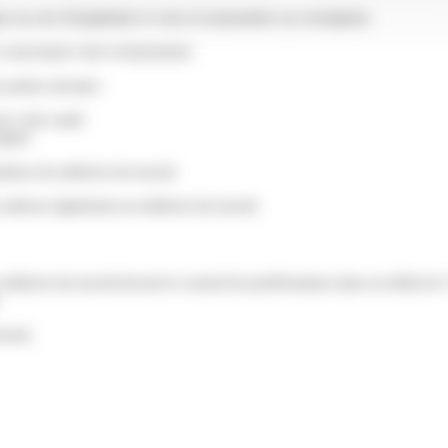
ger un avis d'inaptitude et vous en transmettre un exemplaire.
s concernant votre reclassement.
 points suivants :
ur votre santé
mploi
itions du médecin du travail.
les adresse également au médecin du travail.
médecin du travail devant le conseil de prud'hommes dans un délai de 15
.
avail.