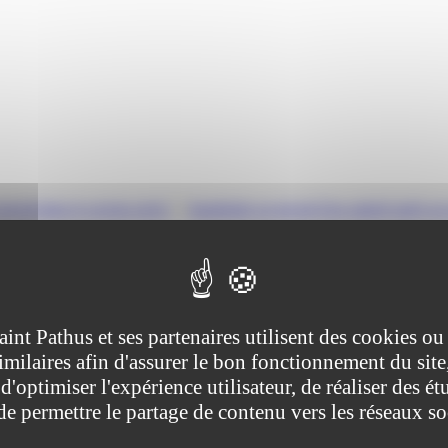
ravail dans le secteur privé
>
Inaptitude au travail d'un salarié après un
 arrêt maladie
tive (Première ministre)
aint Pathus et ses partenaires utilisent des cookies ou
imilaires afin d'assurer le bon fonctionnement du site
le médecin du travail peut vous déclarer inapte, partiellement ou totalem
apacités physiques.
d'optimiser l'expérience utilisateur, de réaliser des ét
 de permettre le partage de contenu vers les réseaux s