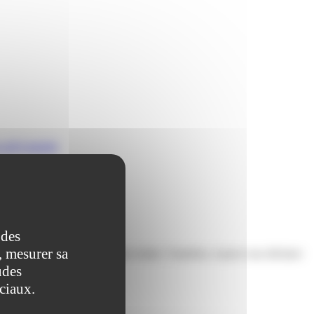
 arrêt maladie
 des
, mesurer sa
ent, à reprendre votre emploi initial. Toutefois, il peut vous déclarer
udes
ociaux.