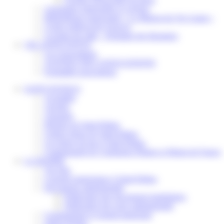
Assistantes maternelles et crèches
Bibliothèque municipale « La Maison du Ver Lisant »
Centre médical des Sources
Location de salle – Domaine des Brumiers
VIE ASSOCIATIVE
Les Associations
AGENDA DES ASSOCIATIONS
Formalités associations
SAINT-PATHUS
Actualités
Agenda
Annuaire
Histoire de Saint-Pathus
Galerie photo de Saint-Pathus
Les lignes de bus à Saint-Pathus
Communauté de Communes Plaines et Monts de France
LA MAIRIE
Vos élus
Conseils municipaux à Saint-Pathus
Documents administratifs
Publication des documents budgétaires
Publication des actes administratifs
Communiqué et journal municipal
Objets Perdus