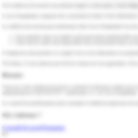
Si le médecin du travail vous déclare inapte à votre poste, il doit rédi
L'avis d'inaptitude comporte des conclusions écrites et des indication
Le médecin du travail peut mentionner dans l'avis d'inaptitude l'un des
Tout maintien dans un emploi serait gravement préjudiciable po
Votre état de santé rend impossible tout reclassement dans un e
L'employeur doit prendre en compte l'avis et les indications ou propos
S'il refuse, il vous adresse par écrit les raisons de son opposition. Il 
Recours
Vous (ou votre employeur) pouvez contester la décision rendue par le 
administratives/?xml=R14732">notification</a> de l'avis d'inaptitude
Le conseil de prud'hommes peut consulter le médecin-inspecteur du tr
Où s’adresser ?
Conseil de prud'hommes