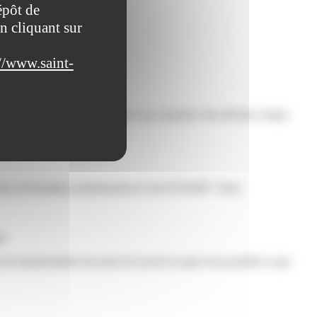
épôt de
n cliquant sur
//www.saint-
édecin traitant.
tre emploi. Si tel n'est pas le cas, il pourra vous déclarer inapte.
pathus.fr/formalites-administratives/?xml=R54508">fiche
r.
de transformation du poste de travail occupé n'est possible et que