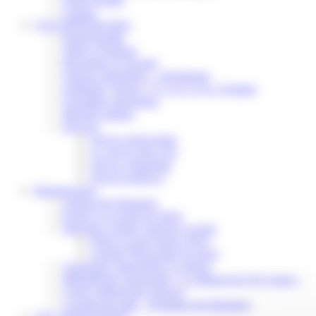
Contact
VOS DÉMARCHES
Portail famille
Offres d’emplois
Prévention et sécurité
Ordures ménagères – Déchetterie
Solidarité, Seniors, C.C.A.S. et Le Vestiaire
Formalités entreprises
Marchés publics
Services
Service périscolaire
Le service état civil
Service urbanisme
Service-public.fr
Infrastructures
Cinéma des Brumiers
Écoles et accueils de loisirs
Direction scolaire jeunesse et sport
Point Accueil Jeunes (PAJ)
Scolaire Périscolaire & Sport
Assistantes maternelles et crèches
Bibliothèque municipale « La Maison du Ver Lisant »
Centre médical des Sources
Location de salle – Domaine des Brumiers