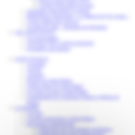
Scolaire Périscolaire & Sport
Assistantes maternelles et crèches
Bibliothèque municipale « La Maison du Ver Lisant »
Centre médical des Sources
Location de salle – Domaine des Brumiers
VIE ASSOCIATIVE
Les Associations
AGENDA DES ASSOCIATIONS
Formalités associations
SAINT-PATHUS
Actualités
Agenda
Annuaire
Histoire de Saint-Pathus
Galerie photo de Saint-Pathus
Les lignes de bus à Saint-Pathus
Communauté de Communes Plaines et Monts de
France
LA MAIRIE
Vos élus
Conseils municipaux à Saint-Pathus
Documents administratifs
Publication des documents budgétaires
Publication des actes administratifs