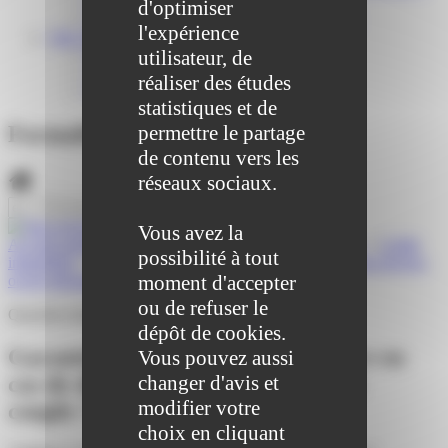
Centre médical des Sources
d'optimiser
Location de salle – Domaine des Brumiers
l'expérience
VIE ASSOCIATIVE
utilisateur, de
Les Associations
AGENDA DES ASSOCIATIONS
réaliser des études
Formalités associations
statistiques et de
permettre le partage
Formalités administratives
de contenu vers les
réseaux sociaux.
Vous avez la
Accueil particuliers
>
Argent - Impôts - Consommation
>
Crédit
possibilité à tout
immobilier
>
Garantie co-emprunteur : que faire en cas de divorce
moment d'accepter
ou de séparation du couple ?
ou de refuser le
Question-réponse
dépôt de cookies.
Garantie co-emprunteur : que faire en
Vous pouvez aussi
cas de divorce ou de séparation du
changer d'avis et
modifier votre
couple ?
choix en cliquant