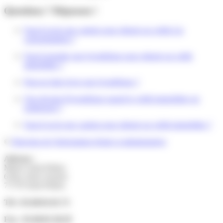
Questions ? Réponses !
Faut-il avoir une caution pour obtenir un crédit à la
consommation ?
Faut-il prendre une hypothèque pour obtenir un crédit
immobilier ?
Peut-on faire lever une hypothèque ?
Que devient l'hypothèque quand le crédit immobilier est
remboursé ?
Faut-il avoir une caution pour obtenir un crédit immobilier ?
©
Direction de l'information légale et administrative
Adresse :
Mairie Saint-Pathus
6 Rue Saint Antoine
77178 Saint-Pathus
Tél : 01.60.01.01.73
Fax : 01.60.01.58.29