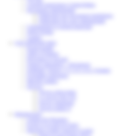
Conseils municipaux à Saint-Pathus
Documents administratifs
Publication des documents budgétaires
Publication des actes administratifs
Communiqué et journal municipal
Objets Perdus
Contact
VOS DÉMARCHES
Portail famille
Offres d’emplois
Prévention et sécurité
Ordures ménagères – Déchetterie
Solidarité, Seniors, C.C.A.S. et Le Vestiaire
Formalités entreprises
Marchés publics
Services
Service périscolaire
Le service état civil
Service urbanisme
Service-public.fr
Infrastructures
Cinéma des Brumiers
Écoles et accueils de loisirs
Direction scolaire jeunesse et sport
Point Accueil Jeunes (PAJ)