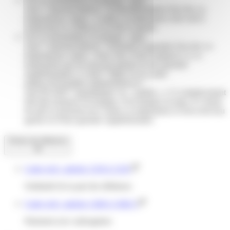
class="miseenevidence">la désolidarisation d'un des co-
emprunteurs</span>. L'autre co-emprunteur reste seul à
rembourser le crédit et à en être le garant.
Soit en demandant à la banque <span
class="miseenevidence">d'annuler la garantie d'un des co-
emprunteurs</span>. Pour cela, il faut remplacer ce co-
emprunteur par un nouveau garant ou une garantie
supplémentaire (<a href="https://www.saint-
pathus.fr/formalites-administratives/?
xml=R12443">hypothèque</a>, caution...). Ce remplacement
doit être proposé à la banque. Si la banque accepte, le contrat
de prêt se poursuit avec l'autre co-emprunteur et d'un nouveau
garant ou d'une garantie supplémentaire.
Textes de référence
Code civil : articles 1310 à 1319
Solidarité de la part des débiteurs
Code civil : articles 1346 à 1346-5
Paiement avec subrogation