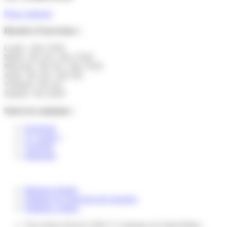
Nous contacter
Horaires d’ouverture :
Lundi : 14h-17h30
Mardi : 9h-12h | 14h-17h30
Mercredi : 9h-12h | 14h-17h30
Jeudi : 9h-12h | 14h-19h
Vendredi : 9h-12h
Samedi : 9h-12h30
Suivez la commune :
Facebook
X ( twitter )
YouTube
Instagram
Mentions légales
Politique de protection des données
Politique cookies
Tous droits réservés 2026 © Commune de Saint-Pathus.