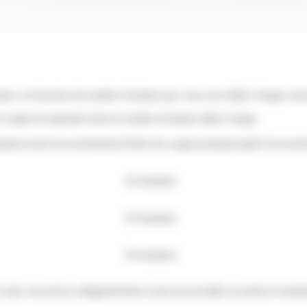
ntes, en fonction du nombre d'enfants que vous avez déjà à charge avant
 congé de maternité selon le nombre d'enfants déjà à charge
atal (avant l'accouchement)
Durée du congé postnatal (après l'accouc
10 semaines
10 semaines
18 semaines
 mais vous devez obligatoirement cesser de travailler au moins 8 semai