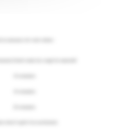
 la naissance de votre enfant :
hement)
Durée totale du congé de maternité
16 semaines
16 semaines
26 semaines
nes dont 6 après l'accouchement.