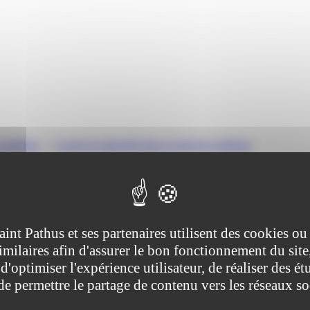
n publique
>
Congé de maternité dans la fonction publique
que
tive (Première ministre)
aint Pathus et ses partenaires utilisent des cookies ou
imilaires afin d'assurer le bon fonctionnement du site
bénéficiez du congé de maternité, que vous soyez fonctionnaire (titulair
d'optimiser l'expérience utilisateur, de réaliser des ét
 de permettre le partage de contenu vers les réseaux s