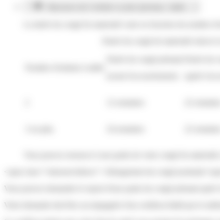
Naissance de 2 enfants ou plus (jumeaux, triplés ...)
La durée du congé de maternité varie en fonction du nombre d'en
Durée du congé de maternité selon le 
Durée du congé prénatal
Durée du c
Nombre d'enfants à naître
(avant l'accouchement)
(après l'ac
2
12 semaines
22 semaine
3 ou plus
24 semaines
22 semaine
Vous pouvez renoncer à une partie de votre congé de maternité,
<span class="miseenevidence">Allongement du congé postnatal</sp
Vous pouvez demander le report d'une partie du congé prénatal après
Votre demande doit être accompagnée d'un certificat établi par le méd