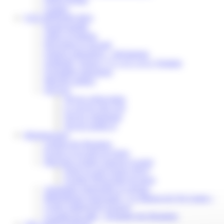
Contact
VOS DÉMARCHES
Portail famille
Offres d’emplois
Prévention et sécurité
Ordures ménagères – Déchetterie
Solidarité, Seniors, C.C.A.S. et Le Vestiaire
Formalités entreprises
Marchés publics
Services
Service périscolaire
Le service état civil
Service urbanisme
Service-public.fr
Infrastructures
Cinéma des Brumiers
Écoles et accueils de loisirs
Direction scolaire jeunesse et sport
Point Accueil Jeunes (PAJ)
Scolaire Périscolaire & Sport
Assistantes maternelles et crèches
Bibliothèque municipale « La Maison du Ver Lisant »
Centre médical des Sources
Location de salle – Domaine des Brumiers