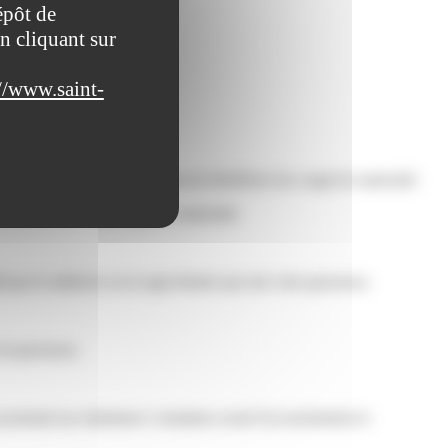
épôt de
n cliquant sur
//www.saint-
 congé parental</a> pour pouvoir bénéficier du congé de maternité.
bénéficiez de votre congé de maternité.
 par le médecin ou la sage-femme qui suit votre grossesse.
de grossesse.
t postnatal (au minimum 2 semaines avant l'accouchement et