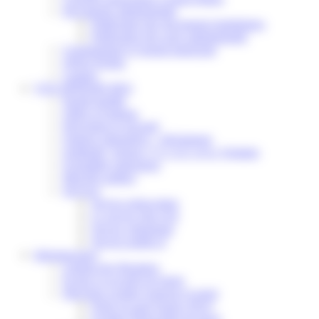
Documents administratifs
Publication des documents budgétaires
Publication des actes administratifs
Communiqué et journal municipal
Objets Perdus
Contact
VOS DÉMARCHES
Portail famille
Offres d’emplois
Prévention et sécurité
Ordures ménagères – Déchetterie
Solidarité, Seniors, C.C.A.S. et Le Vestiaire
Formalités entreprises
Marchés publics
Services
Service périscolaire
Le service état civil
Service urbanisme
Service-public.fr
Infrastructures
Cinéma des Brumiers
Écoles et accueils de loisirs
Direction scolaire jeunesse et sport
Point Accueil Jeunes (PAJ)
Scolaire Périscolaire & Sport