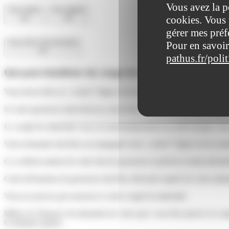
Vous avez la p
Tout replier
Tout déplier
cookies. Vous 
gérer mes préf
Vous êtes fonctionnaire
Pour en savoir
pathus.fr/poli
Qui peut bénéficier du congé de maternité ?
Vous devez être en <a href="https://www.saint-pathus.fr/formalites-a
Si votre grossesse intervient au cours d'un congé parental, votre cong
Le congé de maternité vous est automatiquement accordé lorsque vous 
Votre demande doit être accompagnée d'un <a href="https://www.saint-
Ce certificat atteste de votre état de grossesse et précise la date prés
Cette déclaration de grossesse doit être effectuée auprès de votre adm
Vous ne pouvez pas renoncer à votre congé de maternité.
Même en l'absence de demande de votre part, vous êtes placée en cong
6 semaines après).