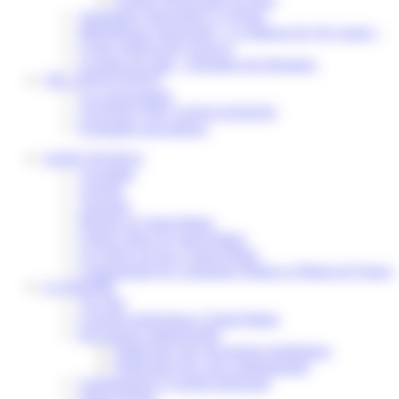
Assistantes maternelles et crèches
Bibliothèque municipale « La Maison du Ver Lisant »
Centre médical des Sources
Location de salle – Domaine des Brumiers
VIE ASSOCIATIVE
Les Associations
AGENDA DES ASSOCIATIONS
Formalités associations
SAINT-PATHUS
Actualités
Agenda
Annuaire
Histoire de Saint-Pathus
Galerie photo de Saint-Pathus
Les lignes de bus à Saint-Pathus
Communauté de Communes Plaines et Monts de France
LA MAIRIE
Vos élus
Conseils municipaux à Saint-Pathus
Documents administratifs
Publication des documents budgétaires
Publication des actes administratifs
Communiqué et journal municipal
Objets Perdus