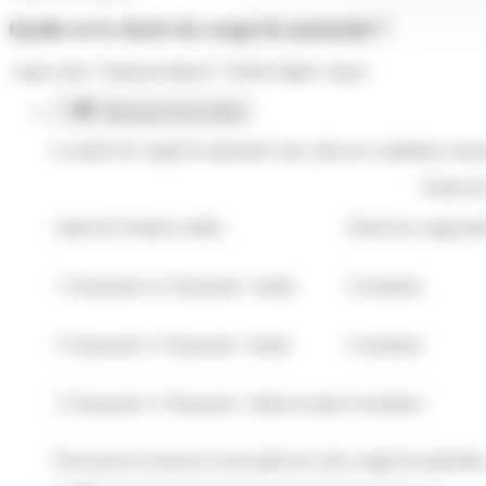
Quelle est la durée du congé de maternité ?
<span class="miseenevidence">Durée légale</span>
Naissance d'un enfant
La durée du congé de maternité varie, dans les conditions suiva
Durée du
Statut de l'enfant à naître
Durée du congé prén
1<Exposant>er</Exposant> enfant
6 semaines
2<Exposant>e</Exposant> enfant
6 semaines
3<Exposant>e</Exposant> enfant ou plus
8 semaines
Vous pouvez renoncer à une partie de votre congé de maternité,