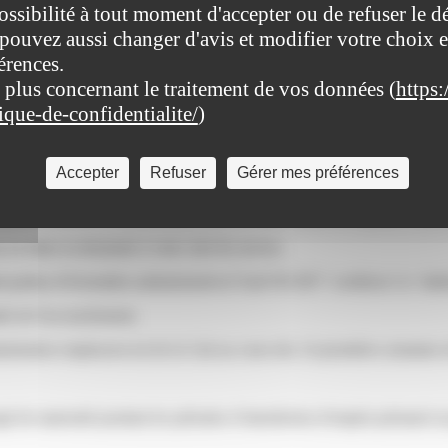
ossibilité à tout moment d'accepter ou de refuser le d
pouvez aussi changer d'avis et modifier votre choix e
érences.
 plus concernant le traitement de vos données (
https:
tique-de-confidentialite/
)
Accepter
Refuser
Gérer mes préférences
dministratives/?xml=F12413">position d'activité, de détachement ou de
é parental prend fin automatiquement à la date à partir de laquelle vous 
en faites la demande à votre chef de service.
pathus.fr/formalites-administratives/?xml=R1305">certificat</a> établi
umée de l'accouchement.
inistration employeur (et de la Caf) au cours des 14 premières semaines 
é de maternité pendant les périodes d’interdiction d'emploi prénatal e