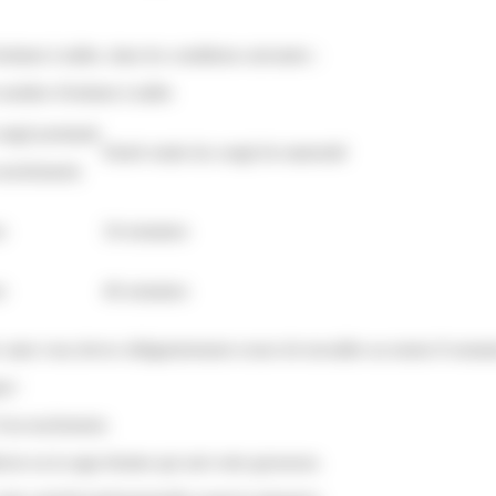
fants à naître, dans les conditions suivantes :
nombre d'enfants à naître
ongé postnatal
Durée totale du congé de maternité
couchement)
s
34 semaines
s
46 semaines
 mais vous devez obligatoirement cesser de travailler au moins 8 semai
an>
 l'accouchement.
ecin ou la sage-femme qui suit votre grossesse.