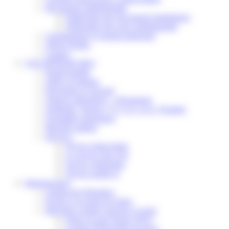
Documents administratifs
Publication des documents budgétaires
Publication des actes administratifs
Communiqué et journal municipal
Objets Perdus
Contact
VOS DÉMARCHES
Portail famille
Offres d’emplois
Prévention et sécurité
Ordures ménagères – Déchetterie
Solidarité, Seniors, C.C.A.S. et Le Vestiaire
Formalités entreprises
Marchés publics
Services
Service périscolaire
Le service état civil
Service urbanisme
Service-public.fr
Infrastructures
Cinéma des Brumiers
Écoles et accueils de loisirs
Direction scolaire jeunesse et sport
Point Accueil Jeunes (PAJ)
Scolaire Périscolaire & Sport