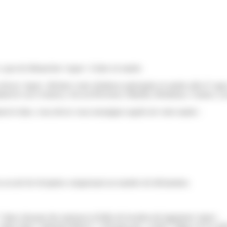
 pas de démarches</span> à faire en mairie.
evez</span> déclarer votre résidence principale en mairie afin d'<sp
nt le cas à Annecy, Aix-en-Provence, Biarritz, Bordeaux, Cannes, Lyo
nt le faire, vous devez vous renseigner auprès de votre mairie :
 un accusé de réception comprenant un numéro de déclaration.
dans chacune des annonces d'offre de location du logement</span>.
<span class="miseenevidence">120 jours par <a href="https://www.saint-