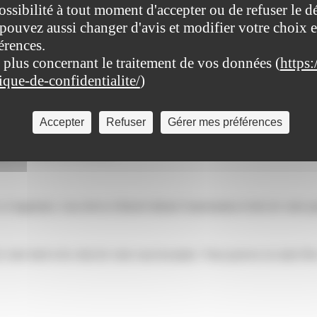
ossibilité à tout moment d'accepter ou de refuser le d
pouvez aussi changer d'avis et modifier votre choix e
érences.
 plus concernant le traitement de vos données (
https:
tique-de-confidentialite/
)
Accepter
Refuser
Gérer mes préférences
er que le règlement de copropriété ne comprend pas de <span class="exp
ment le meublé de tourisme.
ce logement, vous devez d'abord obtenir l'autorisation écrite de votre pr
de votre bail et de celui de votre sous-locataire. Vous pouvez en outre ê