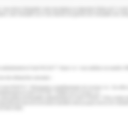
, vous devez demander votre inscription au répertoire Sirène de l'<a hre
r cette formalité sur le site internet du guichet des formalités des entr
ites-administratives/?xml=R12417">Insee</a> vous attribue un numéro 
ors des démarches suivantes :
s/?xml=R36751">Déclaration complémentaire de revenus</a>. En effet, les
-administratives/?xml=F32744">l'impôt sur le revenu</a>.
saint-pathus.fr/formalites-administratives/?xml=F34102">d'un certain m
questions/je-fais-de-la-location-meublee-dois-je-payer-de-la-cfe-cotisat
du bien loué).