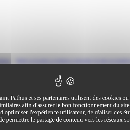
stique
>
Mettre en location sa résidence principale (en faire un meublé
 (en faire un meublé de tourisme)
tive (Première ministre)
aint Pathus et ses partenaires utilisent des cookies ou
imilaires afin d'assurer le bon fonctionnement du site
ssion">résidence principale</span>) durant une courte période, par exe
de respecter les règles de location d'un <span class="expression">meub
d'optimiser l'expérience utilisateur, de réaliser des ét
 de permettre le partage de contenu vers les réseaux s
administratives/?xml=R55198">résidence principale</a>) est le logemen