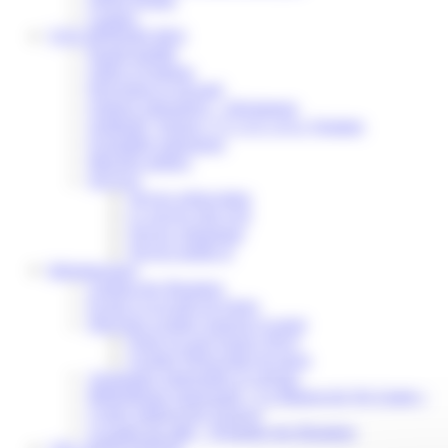
Contact
VOS DÉMARCHES
Portail famille
Offres d’emplois
Prévention et sécurité
Ordures ménagères – Déchetterie
Solidarité, Seniors, C.C.A.S. et Le Vestiaire
Formalités entreprises
Marchés publics
Services
Service périscolaire
Le service état civil
Service urbanisme
Service-public.fr
Infrastructures
Cinéma des Brumiers
Écoles et accueils de loisirs
Direction scolaire jeunesse et sport
Point Accueil Jeunes (PAJ)
Scolaire Périscolaire & Sport
Assistantes maternelles et crèches
Bibliothèque municipale « La Maison du Ver Lisant »
Centre médical des Sources
Location de salle – Domaine des Brumiers