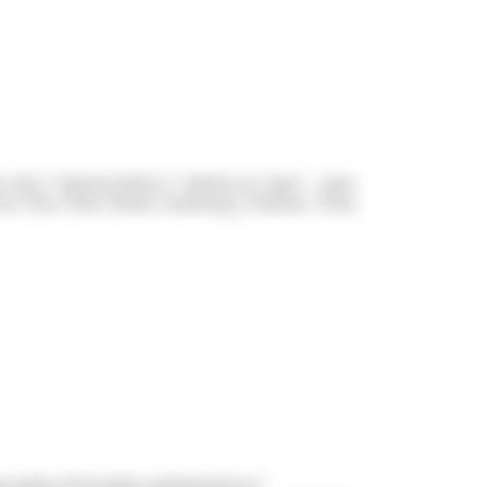
an class="miseenevidence">obtenir un</span> <span
n, Nice, Paris, Reims, Strasbourg, Toulouse, Tours.
pathus.fr/formalites-administratives/?