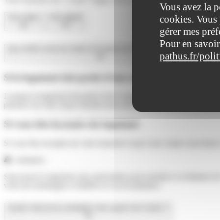
Vous avez la p
cookies. Vous 
Tout replier
Tout déplier
gérer mes préf
Pour en savoir
Que vérifier avant de mettre en location un meublé de tourisme ?
pathus.fr/poli
Si le logement fait partie d'une copropriété
Lorsque le logement fait partie d'une copropriété, vous devez vérifi
présence de cette clause interdit toute activité professionnelle, notam
Si vous êtes locataire du logement
Si vous êtes locataire de votre domicile et que vous voulez sous-louer 
Attention :
Sous-louer le logement sans autorisation peut entraîner la résiliation 
voire des dommages et intérêts en cas de préjudice.
Quelles démarches préalables faire auprès des Impôts ?