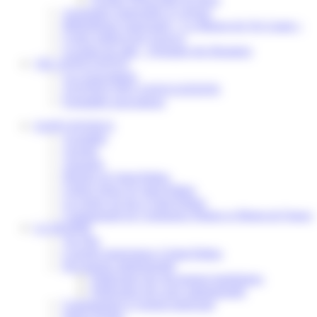
Assistantes maternelles et crèches
Bibliothèque municipale « La Maison du Ver Lisant »
Centre médical des Sources
Location de salle – Domaine des Brumiers
VIE ASSOCIATIVE
Les Associations
AGENDA DES ASSOCIATIONS
Formalités associations
SAINT-PATHUS
Actualités
Agenda
Annuaire
Histoire de Saint-Pathus
Galerie photo de Saint-Pathus
Les lignes de bus à Saint-Pathus
Communauté de Communes Plaines et Monts de France
LA MAIRIE
Vos élus
Conseils municipaux à Saint-Pathus
Documents administratifs
Publication des documents budgétaires
Publication des actes administratifs
Communiqué et journal municipal
Objets Perdus