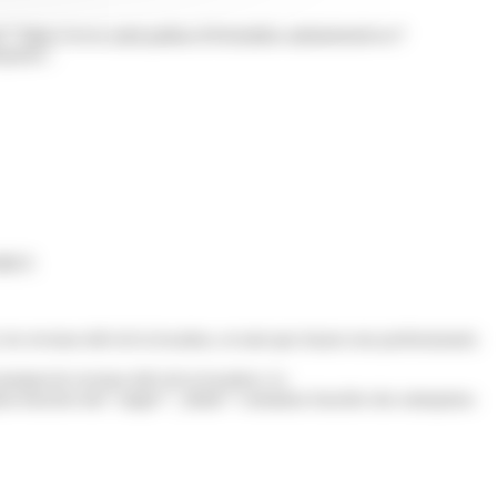
f="https://www.saint-pathus.fr/formalites-administratives/?
eprises :
SIRET.
 revenus tirés de la location, en tant que loueur non professionnel,
ontant de revenus tirés de la location</a>
ion-fonciere-des" target="_blank">cotisation foncière des entreprises