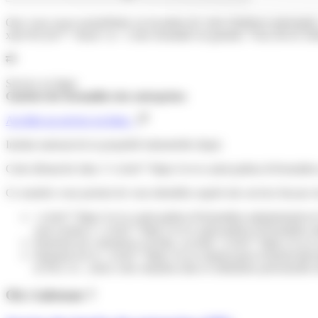
Que vous soyez propriétaire ou locataire de votre résidence principale
xml=R12417">Insee</a>. Cette formalité est gratuite. Vous devez réalise
Service en ligne
Guichet des formalités des entreprises
Accéder au service en ligne
Institut national de la propriété industrielle (Inpi)
Cette démarche faite, l'<a href="https://www.saint-pathus.fr/formal
Ce numéro vous permet de vous identifier auprès des servies fiscaux l
<a href="https://www.saint-pathus.fr/formalites-administrative
sont soumis à <a href="https://www.saint-pathus.fr/formalites
Paiement de cotisations sociales, au-delà <a href="https://www.
Paiement de la <a href="https://www.impots.gouv.fr/particulier/
(CFE)</a>, selon votre situation (lieu et utilisation personnelle 
Où s’adresser ?