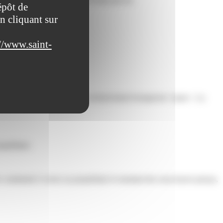
épôt de
n cliquant sur
//www.saint-
ression">clause d'habitation exclusivement bourgeoise</span>. La
opriétaire.
tre condamné à verser au propriétaire le montant des sous-loyers perçus,