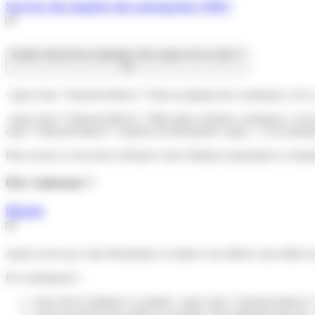
Service des impôts des entreprises (SIE)
Quelles démarches préalables faire auprès de la mairie ?
<span class="miseenevidence">Dans la plupart des communes, il n'y a
<span class="miseenevidence">Mais dans certaines communes, vous d
class="miseenevidence">numéro de déclaration</span>. C'est notamme
Pour savoir si vous devez déclarer votre résidence principale et comme
Où s’adresser ?
Mairie
Après avoir reçu votre déclaration, la mairie vous délivre sans délai
En conséquence :
Vous devez indiquer ce numéro <span class="miseenevidence">
Vous ne pouvez pas mettre en location votre logement plus de 