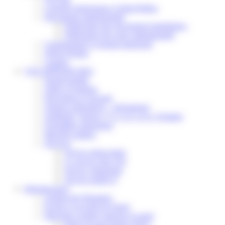
Conseils municipaux à Saint-Pathus
Documents administratifs
Publication des documents budgétaires
Publication des actes administratifs
Communiqué et journal municipal
Objets Perdus
Contact
VOS DÉMARCHES
Portail famille
Offres d’emplois
Prévention et sécurité
Ordures ménagères – Déchetterie
Solidarité, Seniors, C.C.A.S. et Le Vestiaire
Formalités entreprises
Marchés publics
Services
Service périscolaire
Le service état civil
Service urbanisme
Service-public.fr
Infrastructures
Cinéma des Brumiers
Écoles et accueils de loisirs
Direction scolaire jeunesse et sport
Point Accueil Jeunes (PAJ)