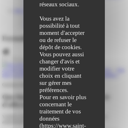
Centre médical des Sources
réseaux sociaux.
Location de salle – Domaine des Brumiers
VIE ASSOCIATIVE
Les Associations
Vous avez la
AGENDA DES ASSOCIATIONS
possibilité à tout
Formalités associations
moment d'accepter
Formalités administratives
ou de refuser le
dépôt de cookies.
Vous pouvez aussi
changer d'avis et
modifier votre
Accueil particuliers
>
Famille - Scolarité
>
Collège et lycée
>
Que
choix en cliquant
faire si un élève n'a pas de lycée d'affectation après la troisième ?
sur gérer mes
Question-réponse
préférences.
Que faire si un élève n'a pas de lycée
Pour en savoir plus
d'affectation après la troisième ?
concernant le
traitement de vos
Vérifié le 20/07/2022 - Direction de l'information légale et
données
administrative (Première ministre)
(
https://www.saint-