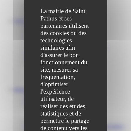
Communiqué et journal municipal
La mairie de Saint
Objets Perdus
Contact
Pathus et ses
VOS DÉMARCHES
partenaires utilisent
Portail famille
Offres d’emplois
des cookies ou des
Prévention et sécurité
technologies
Ordures ménagères – Déchetterie
similaires afin
Solidarité, Seniors, C.C.A.S. et Le Vestiaire
Formalités entreprises
d'assurer le bon
Marchés publics
fonctionnement du
Services
Service périscolaire
site, mesurer sa
Le service état civil
fréquentation,
Service urbanisme
d'optimiser
Service-public.fr
Infrastructures
l'expérience
Cinéma des Brumiers
utilisateur, de
Écoles et accueils de loisirs
réaliser des études
Direction scolaire jeunesse et sport
Point Accueil Jeunes (PAJ)
statistiques et de
Scolaire Périscolaire & Sport
permettre le partage
Assistantes maternelles et crèches
Bibliothèque municipale « La Maison du Ver Lisant »
de contenu vers les