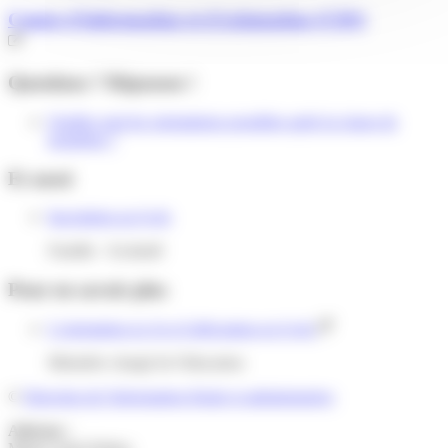
Centre d'information et d'orientation (CIO)
Questions ? Réponses !
Quelles sont les orientations possibles après la classe de
troisième ?
Et aussi
Inscription au lycée
Famille - Scolarité
Pour en savoir plus
L'orientation en 3e et l'affectation en lycée
Ministère chargé de l'éducation
©
Direction de l'information légale et administrative
Adresse :