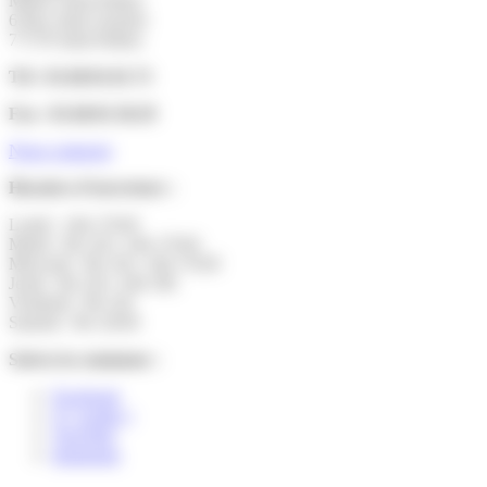
Mairie Saint-Pathus
6 Rue Saint Antoine
77178 Saint-Pathus
Tél : 01.60.01.01.73
Fax : 01.60.01.58.29
Nous contacter
Horaires d’ouverture :
Lundi : 14h-17h30
Mardi : 9h-12h | 14h-17h30
Mercredi : 9h-12h | 14h-17h30
Jeudi : 9h-12h | 14h-19h
Vendredi : 9h-12h
Samedi : 9h-12h30
Suivez la commune :
Facebook
X ( twitter )
YouTube
Instagram