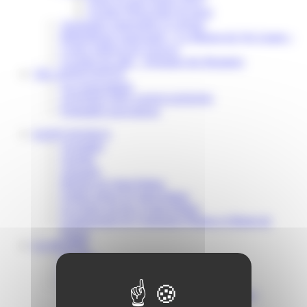
Scolaire Périscolaire & Sport
Assistantes maternelles et crèches
Bibliothèque municipale « La Maison du Ver Lisant »
Centre médical des Sources
Location de salle – Domaine des Brumiers
VIE ASSOCIATIVE
Les Associations
AGENDA DES ASSOCIATIONS
Formalités associations
SAINT-PATHUS
Actualités
Agenda
Annuaire
Histoire de Saint-Pathus
Galerie photo de Saint-Pathus
Les lignes de bus à Saint-Pathus
Communauté de Communes Plaines et Monts de
France
LA MAIRIE
Vos élus
Conseils municipaux à Saint-Pathus
Documents administratifs
Publication des documents budgétaires
Publication des actes administratifs