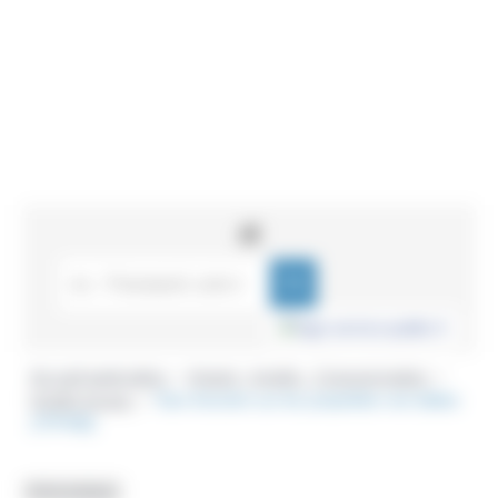
Accueil particuliers
Argent - Impôts - Consommation
>
>
Impôts locaux
Taxe foncière sur les propriétés non bâties
>
(TFPNB)
Fiche pratique