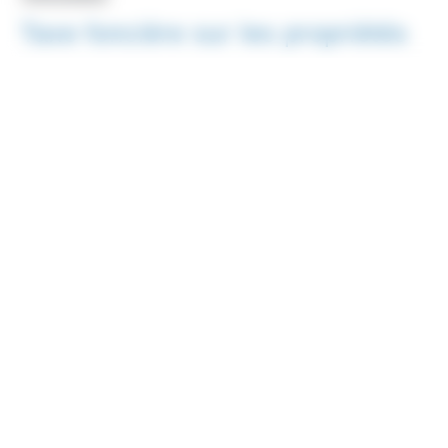
Taxe foncière sur les propriétés
non bâties (TFPNB)
Vérifié le 20/11/2020 - Direction de l'information légale et
administrative (Première ministre)
La taxe foncière sur les propriétés non bâties (TFPNB) est due
par le propriétaire ou <a href="https://www.saint-
pathus.fr/formalites-administratives/?
xml=R44557">usufruitier</a> d'un terrain, au
1<Exposant>er</Exposant> janvier de l'année d'imposition.
Elle est encaissée par la collectivité territoriale (commune ou
<a href="https://www.saint-pathus.fr/formalites-
administratives/?xml=R31293">EPCI</a> à fiscalité propre),
sur le territoire de laquelle le terrain est situé. Il existe des
exonérations permanentes ou temporaires (sous conditions).
Taxe foncière sur les propriétés non bâties - Guide 2021
Ministère chargé des finances