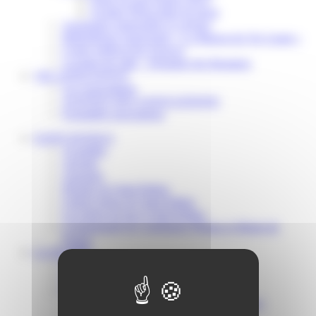
Scolaire Périscolaire & Sport
Assistantes maternelles et crèches
Bibliothèque municipale « La Maison du Ver Lisant »
Centre médical des Sources
Location de salle – Domaine des Brumiers
VIE ASSOCIATIVE
Les Associations
AGENDA DES ASSOCIATIONS
Formalités associations
SAINT-PATHUS
Actualités
Agenda
Annuaire
Histoire de Saint-Pathus
Galerie photo de Saint-Pathus
Les lignes de bus à Saint-Pathus
Communauté de Communes Plaines et Monts de
France
LA MAIRIE
Vos élus
Conseils municipaux à Saint-Pathus
Documents administratifs
Publication des documents budgétaires
Publication des actes administratifs