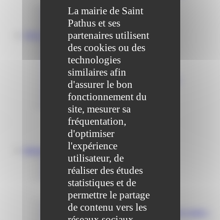
Communiqué et journal municipal
La mairie de Saint
Objets Perdus
Pathus et ses
Contact
partenaires utilisent
VOS DÉMARCHES
Portail famille
des cookies ou des
Offres d’emplois
technologies
Prévention et sécurité
similaires afin
Ordures ménagères – Déchetterie
Solidarité, Seniors, C.C.A.S. et Le Vestiaire
d'assurer le bon
Formalités entreprises
fonctionnement du
Marchés publics
Services
site, mesurer sa
Service périscolaire
fréquentation,
Le service état civil
d'optimiser
Service urbanisme
Service-public.fr
l'expérience
Infrastructures
utilisateur, de
Cinéma des Brumiers
Écoles et accueils de loisirs
réaliser des études
Direction scolaire jeunesse et sport
statistiques et de
Point Accueil Jeunes (PAJ)
permettre le partage
Scolaire Périscolaire & Sport
Assistantes maternelles et crèches
de contenu vers les
Bibliothèque municipale « La Maison du Ver Lisant »
réseaux sociaux.