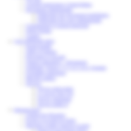
Conseils municipaux à Saint-Pathus
Documents administratifs
Publication des documents budgétaires
Publication des actes administratifs
Communiqué et journal municipal
Objets Perdus
Contact
VOS DÉMARCHES
Portail famille
Offres d’emplois
Prévention et sécurité
Ordures ménagères – Déchetterie
Solidarité, Seniors, C.C.A.S. et Le Vestiaire
Formalités entreprises
Marchés publics
Services
Service périscolaire
Le service état civil
Service urbanisme
Service-public.fr
Infrastructures
Cinéma des Brumiers
Écoles et accueils de loisirs
Direction scolaire jeunesse et sport
Point Accueil Jeunes (PAJ)