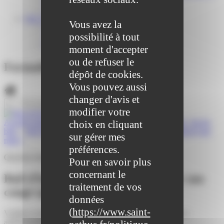
Centre médical des Sources
Location de salle – Domaine des Brumiers
VIE ASSOCIATIVE
Vous avez la
Les Associations
possibilité à tout
AGENDA DES ASSOCIATIONS
Formalités associations
moment d'accepter
ou de refuser le
Formalités administratives
dépôt de cookies.
Vous pouvez aussi
changer d'avis et
modifier votre
Accueil particuliers
>
Logement
>
Location immobilière : fin du
choix en cliquant
bail
>
Bail d'habitation : peut-on envoyer son congé (préavis) par
sur gérer mes
mail ?
préférences.
Question-réponse
Pour en savoir plus
concernant le
Bail d'habitation : peut-on envoyer son
traitement de vos
congé (préavis) par mail ?
données
(
https://www.saint-
Vérifié le 06/09/2022 - Direction de l'information légale et
administrative (Première ministre)