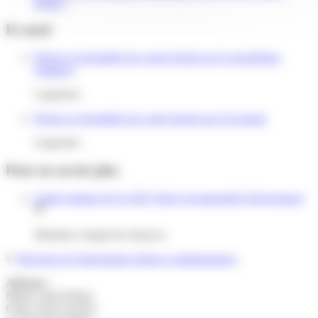
légale ?
Et aussi
Préavis et formalités du congé donné par le propriétaire
(bailleur)
Logement
Préavis et formalités du congé donné par le locataire
Logement
Pour en savoir plus
Guide pratique de la LRE (lettre recommandée électronique)
Ministère chargé des finances
©
Direction de l'information légale et administrative
Adresse :
Mairie Saint-Pathus
6 Rue Saint Antoine