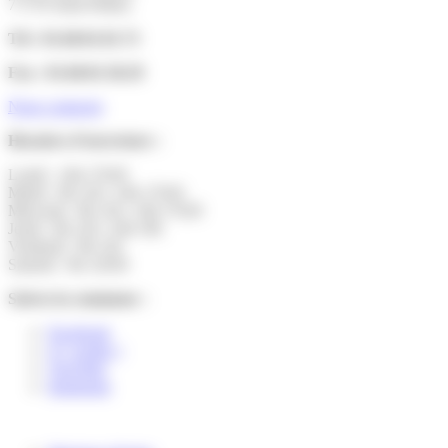
77178 Saint-Pathus
Tél : 01.60.01.01.73
Fax : 01.60.01.58.29
Nous contacter
Horaires d’ouverture :
Lundi : 14h-17h30
Mardi : 9h-12h | 14h-17h30
Mercredi : 9h-12h | 14h-17h30
Jeudi : 9h-12h | 14h-19h
Vendredi : 9h-12h
Samedi : 9h-12h30
Suivez la commune :
Facebook
X ( twitter )
YouTube
Instagram